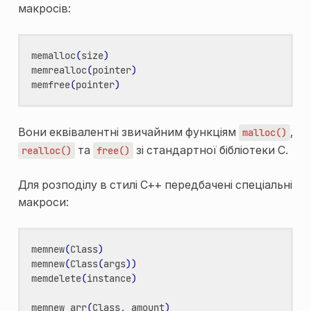
макросів:
memalloc
(
size
)
memrealloc
(
pointer
)
memfree
(
pointer
)
Вони еквівалентні звичайним функціям
,
malloc()
та
зі стандартної бібліотеки C.
realloc()
free()
Для розподілу в стилі C++ передбачені спеціальні
макроси:
memnew
(
Class
)
memnew
(
Class
(
args
))
memdelete
(
instance
)
memnew_arr
(
Class
,
amount
)