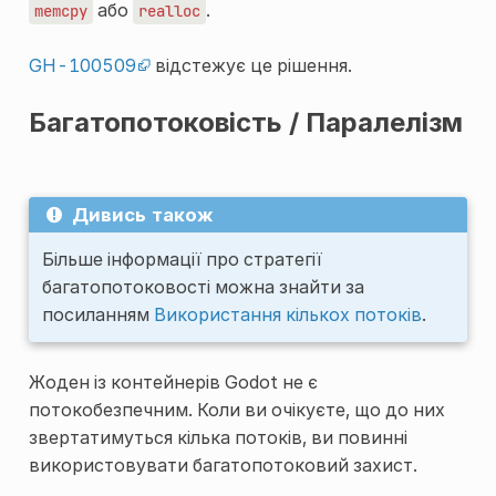
або
.
memcpy
realloc
GH-100509
відстежує це рішення.
Багатопотоковість / Паралелізм
Дивись також
Більше інформації про стратегії
багатопотоковості можна знайти за
посиланням
Використання кількох потоків
.
Жоден із контейнерів Godot не є
потокобезпечним. Коли ви очікуєте, що до них
звертатимуться кілька потоків, ви повинні
використовувати багатопотоковий захист.