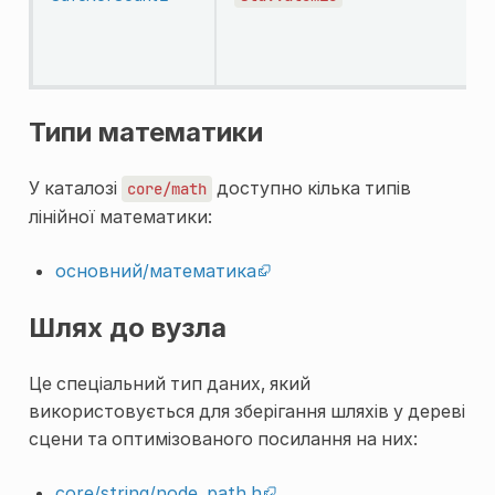
з
л
я
Типи математики
У каталозі
доступно кілька типів
core/math
лінійної математики:
основний/математика
Шлях до вузла
Це спеціальний тип даних, який
використовується для зберігання шляхів у дереві
сцени та оптимізованого посилання на них:
core/string/node_path.h