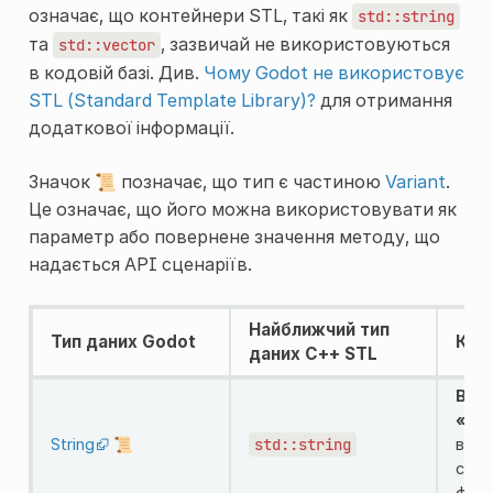
означає, що контейнери STL, такі як
std::string
та
, зазвичай не використовуються
std::vector
в кодовій базі. Див.
Чому Godot не використовує
STL (Standard Template Library)?
для отримання
додаткової інформації.
Значок 📜 позначає, що тип є частиною
Variant
.
Це означає, що його можна використовувати як
параметр або повернене значення методу, що
надається API сценаріїв.
Найближчий тип
Тип даних Godot
Ком
даних C++ STL
Вик
«за
String
📜
std::string
вико
спро
фікс