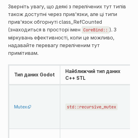
Зверніть увагу, що деякі з перелічених тут типів
також доступні через прив'язки, але ці типи
прив'язок обгорнуті
class_RefCounted
(знаходиться в просторі імен
). З
CoreBind::
міркувань ефективності, коли це можливо,
надавайте перевагу переліченим тут
примітивам.
Найближчий тип даних
Тип даних Godot
C++ STL
Р
м
Mutex
std::recursive_mutex
l
й
Н