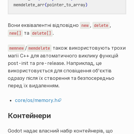
memdelete_arr
(
pointer_to_array
)
Вони еквівалентні відповідно
,
,
new
delete
та
.
new[]
delete[]
/
також використовують трохи
memnew
memdelete
магії C++ для автоматичного виклику функцій
post-init та pre-release. Наприклад, це
використовується для сповіщення об'єктів
одразу після їх створення та безпосередньо
перед їх видаленням.
core/os/memory.h
Контейнери
Godot надає власний набір контейнерів, що