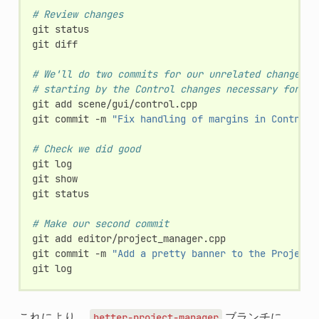
# Review changes
git
status

git
diff

# We'll do two commits for our unrelated changes,
# starting by the Control changes necessary for th
git
add
scene/gui/control.cpp

git
commit
-m
"Fix handling of margins in Control"
# Check we did good
git
log

git
show

git
status

# Make our second commit
git
add
editor/project_manager.cpp

git
commit
-m
"Add a pretty banner to the Project 
git
これにより、
ブランチに
better-project-manager