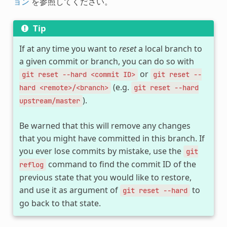
ョン
を参照してください。
Tip
If at any time you want to
reset
a local branch to
a given commit or branch, you can do so with
or
git
reset
--hard
<commit
ID>
git
reset
--
(e.g.
hard
<remote>/<branch>
git
reset
--hard
).
upstream/master
Be warned that this will remove any changes
that you might have committed in this branch. If
you ever lose commits by mistake, use the
git
command to find the commit ID of the
reflog
previous state that you would like to restore,
and use it as argument of
to
git
reset
--hard
go back to that state.