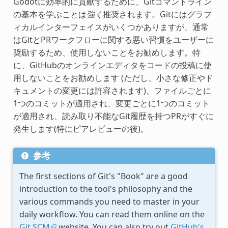
Godotに効率的に貢献するために、Gitコマンドライン
の基本を学ぶことは
強く
推奨されます。Gitにはグラフ
ィカルインターフェイスがいくつかありますが、通常
はGitとPRワークフローに関する悪い習慣をユーザーに
奨励するため、使用しないことをお勧めします。特
に、GitHubのオンラインエディタをコードの投稿に使
用しないことをお勧めします (ただし、小さな修正やド
キュメントの変更には許容されます)、ファイルごとに
1つのコミットが適用され、変更ごとに1つのコミット
が適用され、読み取り不能なGit履歴を持つPRがすぐに
発生します(特にピアレビューの後)。
参考
The first sections of Git's "Book" are a good
introduction to the tool's philosophy and the
various commands you need to master in your
daily workflow. You can read them online on the
Git SCM
website. You can also try out
GitHub's