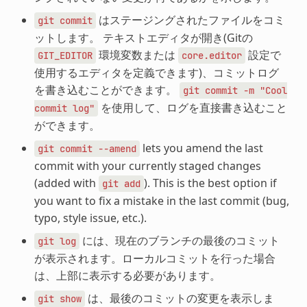
はステージングされたファイルをコミ
git
commit
ットします。 テキストエディタが開き(Gitの
環境変数または
設定で
GIT_EDITOR
core.editor
使用するエディタを定義できます)、コミットログ
を書き込むことができます。
git
commit
-m
"Cool
を使用して、ログを直接書き込むこと
commit
log"
ができます。
lets you amend the last
git
commit
--amend
commit with your currently staged changes
(added with
). This is the best option if
git
add
you want to fix a mistake in the last commit (bug,
typo, style issue, etc.).
には、現在のブランチの最後のコミット
git
log
が表示されます。ローカルコミットを行った場合
は、上部に表示する必要があります。
は、最後のコミットの変更を表示しま
git
show