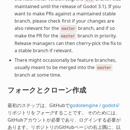
maintained until the release of Godot 3.1). If you
want to make PRs against a maintained stable
branch, please check first if your changes are
also relevant for the
branch, and if so
master
make the PR for the
branch in priority.
master
Release managers can then cherry-pick the fix to
a stable branch if relevant.
There might occasionally be feature branches,
usually meant to be merged into the
master
branch at some time.
フォークとクローン作成
最初のステップは、GitHubで
godotengine / godot
リポジトリを
フォーク
することです。 そのためには、
GitHubアカウントが必要であり、ログインする必要が
あります。リポジトリのGitHubページの右上隅に、以