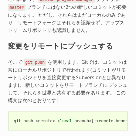
ブランチにはない2つの新しいコミットが必要
master
になります。 ただし、それらはまだローカルのみであ
り、リモートフォークはそれらを認識せず、アップス
トリームリポジトリも認識しません。
変更をリモートにプッシュする
そこで
を使用します。Gitでは、コミットは
git
push
常にローカルリポジトリで行われます(コミットがリモ
ートリポジトリを直接変更するSubversionとは異なり
ます)。 新しいコミットをリモートブランチに
プッシュ
して、それらを世界と共有する必要があります。 この
構文は次のとおりです:
git
push
<remote>
<
local
branch>
[
:<remote
branch>
]