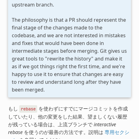
upstream branch.
The philosophy is that a PR should represent the
final stage of the changes made to the
codebase, and we are not interested in mistakes
and fixes that would have been done in
intermediate stages before merging. Git gives us
great tools to "rewrite the history" and make it
as if we got things right the first time, and we're
happy to use it to ensure that changes are easy
to review and understand long after they have
been merged.
もし
を使わずにすでにマージコミットを作成
rebase
していたり、他の変更をした結果、望ましくない履歴
が残っている場合は、上流ブランチで
interactive
rebase
を使うのが最善の方法です。説明は
専用セクシ