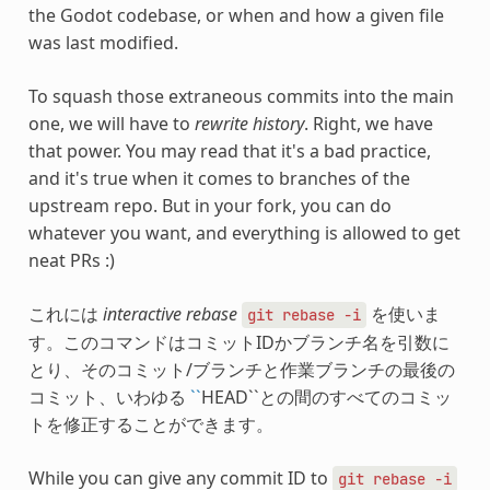
the Godot codebase, or when and how a given file
was last modified.
To squash those extraneous commits into the main
one, we will have to
rewrite history
. Right, we have
that power. You may read that it's a bad practice,
and it's true when it comes to branches of the
upstream repo. But in your fork, you can do
whatever you want, and everything is allowed to get
neat PRs :)
これには
interactive rebase
を使いま
git
rebase
-i
す。このコマンドはコミットIDかブランチ名を引数に
とり、そのコミット/ブランチと作業ブランチの最後の
コミット、いわゆる
``
HEAD``との間のすべてのコミッ
トを修正することができます。
While you can give any commit ID to
git
rebase
-i