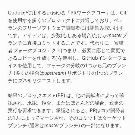
Godotが使用するいわゆる「PRワークフロー」は、Git
を使用する多くのプロジェクトに共通しており、ベテ
ランのフリーソフトウェア貢献者には馴染み深いはず
です。アイデアは、少数(もしある場合)だけが
master
ブ
ランチに直接コミットすることです。代わりに、寄稿
者
フォーク
プロジェクト(つまり、必要に応じて変更で
きるコピーを作成する)を使用し、GitHubインターフェ
イスを使用して、フォークの分岐の1つから元のブラン
チ (多くの場合は
upstream
) リポジトリの1つのブラン
チに
プル
をリクエストします。
結果の
プルリクエスト
(PR) は、他の貢献者によって確
認され、承認、拒否、またはほとんどの場合、変更の
実行を要求できます。承認されると、PRはコア開発者
の1人によってマージされ、そのコミットはターゲット
ブランチ (通常は
master
ブランチ) の一部になります。