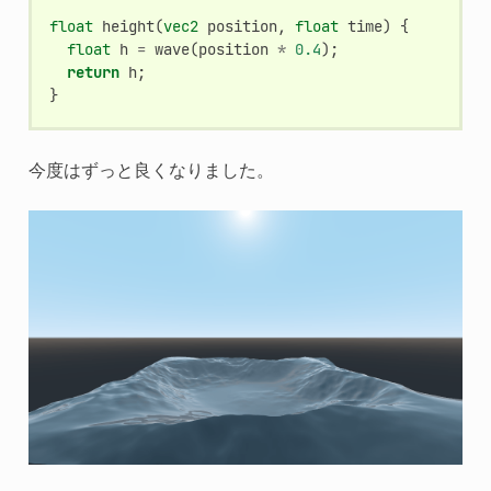
float
height
(
vec2
position
,
float
time
)
{
float
h
=
wave
(
position
*
0.4
);
return
h
;
}
今度はずっと良くなりました。