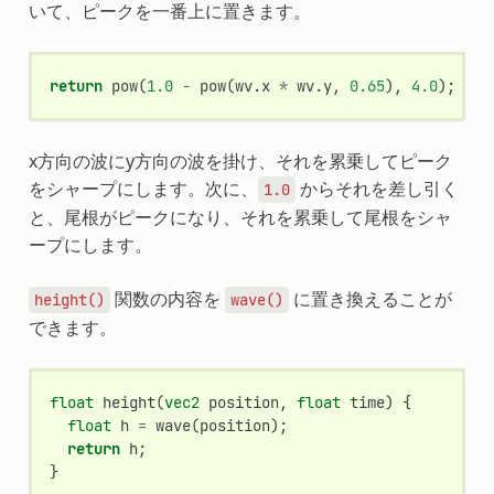
いて、ピークを一番上に置きます。
return
pow
(
1.0
-
pow
(
wv
.
x
*
wv
.
y
,
0.65
),
4.0
);
x方向の波にy方向の波を掛け、それを累乗してピーク
をシャープにします。次に、
からそれを差し引く
1.0
と、尾根がピークになり、それを累乗して尾根をシャ
ープにします。
関数の内容を
に置き換えることが
height()
wave()
できます。
float
height
(
vec2
position
,
float
time
)
{
float
h
=
wave
(
position
);
return
h
;
}