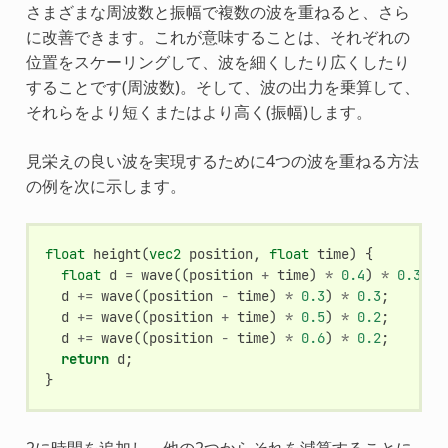
さまざまな周波数と振幅で複数の波を重ねると、さら
に改善できます。これが意味することは、それぞれの
位置をスケーリングして、波を細くしたり広くしたり
することです(周波数)。そして、波の出力を乗算して、
それらをより短くまたはより高く(振幅)します。
見栄えの良い波を実現するために4つの波を重ねる方法
の例を次に示します。
float
height
(
vec2
position
,
float
time
)
{
float
d
=
wave
((
position
+
time
)
*
0.4
)
*
0.3
;
d
+=
wave
((
position
-
time
)
*
0.3
)
*
0.3
;
d
+=
wave
((
position
+
time
)
*
0.5
)
*
0.2
;
d
+=
wave
((
position
-
time
)
*
0.6
)
*
0.2
;
return
d
;
}