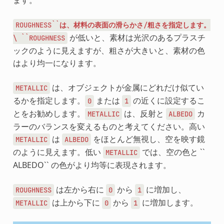
ROUGHNESS``は、材料の表面の滑らかさ/粗さを指定します。
が低いと、素材は光沢のあるプラスチ
\
``ROUGHNESS
ックのように見えますが、粗さが大きいと、素材の色
はより均一になります。
は、オブジェクトが金属にどれだけ似てい
METALLIC
るかを指定します。
または
の近くに設定するこ
0
1
とをお勧めします。
は、反射と
カ
METALLIC
ALBEDO
ラーのバランスを変えるものと考えてください。高い
は
をほとんど無視し、空を映す鏡
METALLIC
ALBEDO
のように見えます。低い
では、空の色と ``
METALLIC
ALBEDO`` の色がより均等に表現されます。
は左から右に
から
に増加し、
ROUGHNESS
0
1
は上から下に
から
に増加します。
METALLIC
0
1