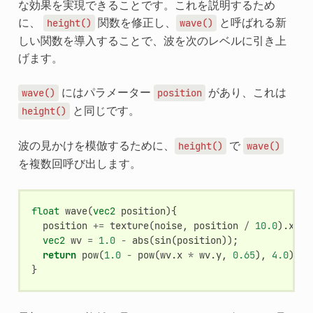
な効果を実現できることです。これを説明するため
に、
関数を修正し、
と呼ばれる新
height()
wave()
しい関数を導入することで、波を次のレベルに引き上
げます。
にはパラメーター
があり、これは
wave()
position
と同じです。
height()
波の見かけを模倣するために、
で
height()
wave()
を複数回呼び出します。
float
wave
(
vec2
position
){
position
+=
texture
(
noise
,
position
/
10.0
).
x
*
vec2
wv
=
1.0
-
abs
(
sin
(
position
));
return
pow
(
1.0
-
pow
(
wv
.
x
*
wv
.
y
,
0.65
),
4.0
);
}