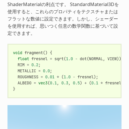
ShaderMaterialの利点です。 StandardMaterial3Dを
使用すると、これらのプロパティをテクスチャまたは
フラットな数値に設定できます。しかし、シェーダー
を使用すれば、思いつく任意の数学関数に基づいて設
定できます。
void
fragment
()
{
float
fresnel
=
sqrt
(
1.0
-
dot
(
NORMAL
,
VIEW
));
RIM
=
0.2
;
METALLIC
=
0.0
;
ROUGHNESS
=
0.01
*
(
1.0
-
fresnel
);
ALBEDO
=
vec3
(
0.1
,
0.3
,
0.5
)
+
(
0.1
*
fresnel
);
}