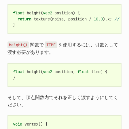
float
height
(
vec2
position
)
{
return
texture
(
noise
,
position
/
10.0
).
x
;
// Sca
}
関数で
を使用するには、引数として
height()
TIME
渡す必要があります。
float
height
(
vec2
position
,
float
time
)
{
}
そして、頂点関数内でそれを正しく渡すようにしてく
ださい。
void
vertex
()
{