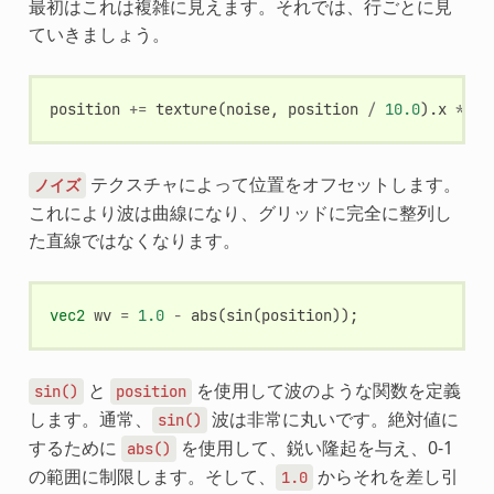
最初はこれは複雑に見えます。それでは、行ごとに見
ていきましょう。
position
+=
texture
(
noise
,
position
/
10.0
).
x
*
2.
テクスチャによって位置をオフセットします。
ノイズ
これにより波は曲線になり、グリッドに完全に整列し
た直線ではなくなります。
vec2
wv
=
1.0
-
abs
(
sin
(
position
));
と
を使用して波のような関数を定義
sin()
position
します。通常、
波は非常に丸いです。絶対値に
sin()
するために
を使用して、鋭い隆起を与え、0-1
abs()
の範囲に制限します。そして、
からそれを差し引
1.0