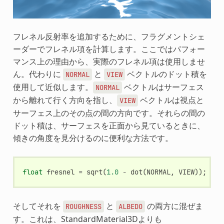
フレネル反射率を追加するために、フラグメントシェ
ーダーでフレネル項を計算します。ここではパフォー
マンス上の理由から、実際のフレネル項は使用しませ
ん。代わりに
と
ベクトルのドット積を
NORMAL
VIEW
使用して近似します。
ベクトルはサーフェス
NORMAL
から離れて行く方向を指し、
ベクトルは視点と
VIEW
サーフェス上のその点の間の方向です。それらの間の
ドット積は、サーフェスを正面から見ているときに、
傾きの角度を見分けるのに便利な方法です。
float
fresnel
=
sqrt
(
1.0
-
dot
(
NORMAL
,
VIEW
));
そしてそれを
と
の両方に混ぜま
ROUGHNESS
ALBEDO
す。これは、StandardMaterial3Dよりも