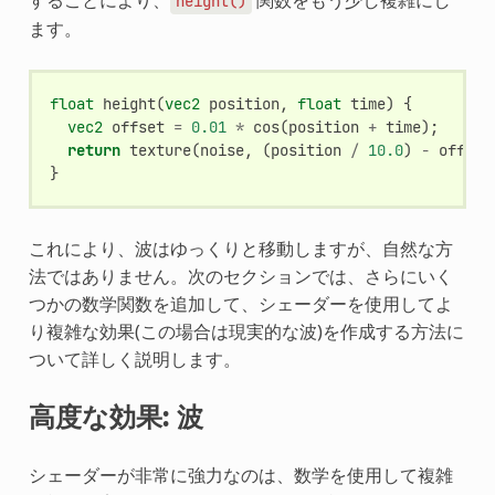
することにより、
関数をもう少し複雑にし
height()
ます。
float
height
(
vec2
position
,
float
time
)
{
vec2
offset
=
0.01
*
cos
(
position
+
time
);
return
texture
(
noise
,
(
position
/
10.0
)
-
offset
}
これにより、波はゆっくりと移動しますが、自然な方
法ではありません。次のセクションでは、さらにいく
つかの数学関数を追加して、シェーダーを使用してよ
り複雑な効果(この場合は現実的な波)を作成する方法に
ついて詳しく説明します。
高度な効果: 波
シェーダーが非常に強力なのは、数学を使用して複雑