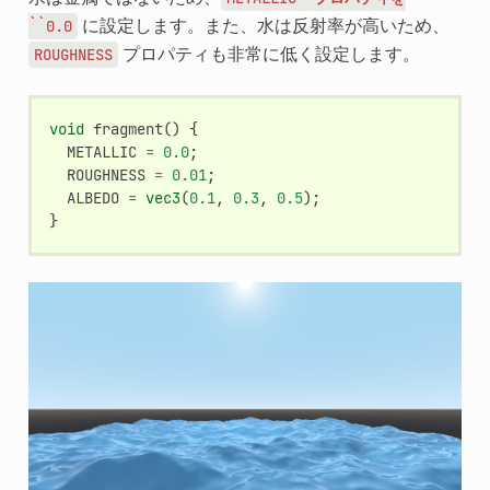
に設定します。また、水は反射率が高いため、
``0.0
プロパティも非常に低く設定します。
ROUGHNESS
void
fragment
()
{
METALLIC
=
0.0
;
ROUGHNESS
=
0.01
;
ALBEDO
=
vec3
(
0.1
,
0.3
,
0.5
);
}