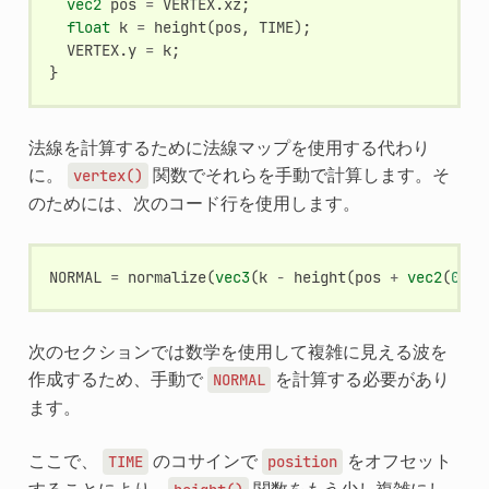
vec2
pos
=
VERTEX
.
xz
;
float
k
=
height
(
pos
,
TIME
);
VERTEX
.
y
=
k
;
}
法線を計算するために法線マップを使用する代わり
に。
関数でそれらを手動で計算します。そ
vertex()
のためには、次のコード行を使用します。
NORMAL
=
normalize
(
vec3
(
k
-
height
(
pos
+
vec2
(
0.1
,
次のセクションでは数学を使用して複雑に見える波を
作成するため、手動で
を計算する必要があり
NORMAL
ます。
ここで、
のコサインで
をオフセット
TIME
position