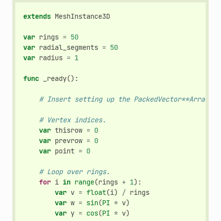
extends
MeshInstance3D
var
rings
=
50
var
radial_segments
=
50
var
radius
=
1
func
_ready
():
# Insert setting up the PackedVector**Arrays h
# Vertex indices.
var
thisrow
=
0
var
prevrow
=
0
var
point
=
0
# Loop over rings.
for
i
in
range
(
rings
+
1
):
var
v
=
float
(
i
)
/
rings
var
w
=
sin
(
PI
*
v
)
var
y
=
cos
(
PI
*
v
)