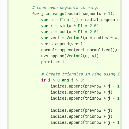
# Loop over segments in ring.
for
j
in
range
(
radial_segments
+
1
):
var
u
=
float
(
j
)
/
radial_segments
var
x
=
sin
(
u
*
PI
*
2.0
)
var
z
=
cos
(
u
*
PI
*
2.0
)
var
vert
=
Vector3
(
x
*
radius
*
w
,
y
*
verts
.
append
(
vert
)
normals
.
append
(
vert
.
normalized
())
uvs
.
append
(
Vector2
(
u
,
v
))
point
+=
1
# Create triangles in ring using indic
if
i
>
0
and
j
>
0
:
indices
.
append
(
prevrow
+
j
-
1
)
indices
.
append
(
prevrow
+
j
)
indices
.
append
(
thisrow
+
j
-
1
)
indices
.
append
(
prevrow
+
j
)
indices
.
append
(
thisrow
+
j
)
indices
.
append
(
thisrow
+
j
-
1
)