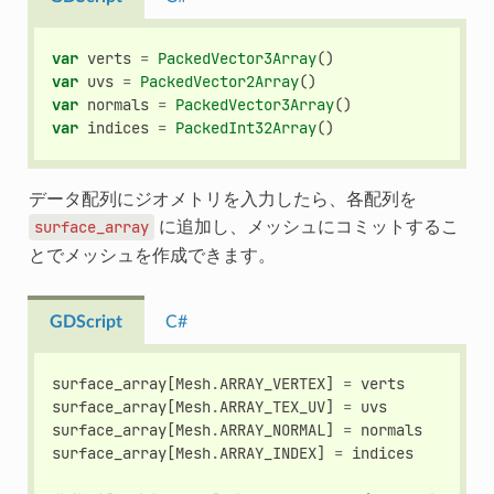
var
verts
=
PackedVector3Array
()
var
uvs
=
PackedVector2Array
()
var
normals
=
PackedVector3Array
()
var
indices
=
PackedInt32Array
()
データ配列にジオメトリを入力したら、各配列を
に追加し、メッシュにコミットするこ
surface_array
とでメッシュを作成できます。
GDScript
C#
surface_array
[
Mesh
.
ARRAY_VERTEX
]
=
verts
surface_array
[
Mesh
.
ARRAY_TEX_UV
]
=
uvs
surface_array
[
Mesh
.
ARRAY_NORMAL
]
=
normals
surface_array
[
Mesh
.
ARRAY_INDEX
]
=
indices