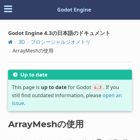
Godot Engine
Godot Engine 4.3の日本語のドキュメント
3D
プロシージャルジオメトリ
ArrayMeshの使用
Up to date
This page is
up to date
for Godot
. If you
4.3
still find outdated information, please
open an
issue
.
ArrayMeshの使用