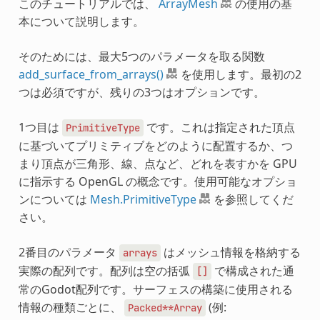
このチュートリアルでは、
ArrayMesh
の使用の基
本について説明します。
そのためには、最大5つのパラメータを取る関数
add_surface_from_arrays()
を使用します。最初の2
つは必須ですが、残りの3つはオプションです。
1つ目は
です。これは指定された頂点
PrimitiveType
に基づいてプリミティブをどのように配置するか、つ
まり頂点が三角形、線、点など、どれを表すかを GPU
に指示する OpenGL の概念です。使用可能なオプショ
ンについては
Mesh.PrimitiveType
を参照してくだ
さい。
2番目のパラメータ
はメッシュ情報を格納する
arrays
実際の配列です。配列は空の括弧
で構成された通
[]
常のGodot配列です。サーフェスの構築に使用される
情報の種類ごとに、
(例:
Packed**Array