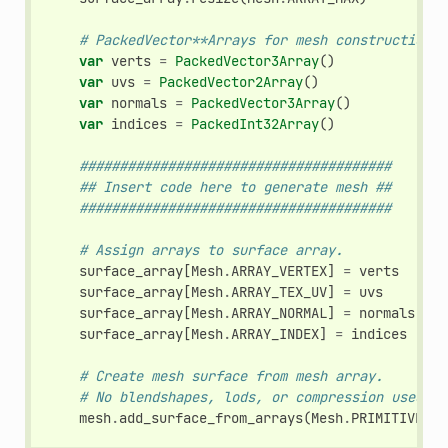
# PackedVector**Arrays for mesh construction.
var
verts
=
PackedVector3Array
()
var
uvs
=
PackedVector2Array
()
var
normals
=
PackedVector3Array
()
var
indices
=
PackedInt32Array
()
#######################################
## Insert code here to generate mesh ##
#######################################
# Assign arrays to surface array.
surface_array
[
Mesh
.
ARRAY_VERTEX
]
=
verts
surface_array
[
Mesh
.
ARRAY_TEX_UV
]
=
uvs
surface_array
[
Mesh
.
ARRAY_NORMAL
]
=
normals
surface_array
[
Mesh
.
ARRAY_INDEX
]
=
indices
# Create mesh surface from mesh array.
# No blendshapes, lods, or compression used.
mesh
.
add_surface_from_arrays
(
Mesh
.
PRIMITIVE_TR