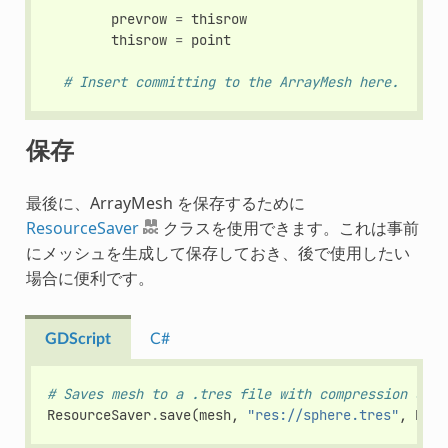
prevrow
=
thisrow
thisrow
=
point
# Insert committing to the ArrayMesh here.
保存
最後に、ArrayMesh を保存するために
ResourceSaver
クラスを使用できます。これは事前
にメッシュを生成して保存しておき、後で使用したい
場合に便利です。
GDScript
C#
# Saves mesh to a .tres file with compression enab
ResourceSaver
.
save
(
mesh
,
"res://sphere.tres"
,
Reso