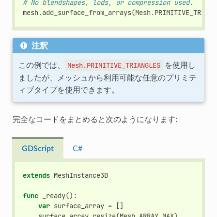
# No blendshapes, lods, or compression used.
mesh
.
add_surface_from_arrays
(
Mesh
.
PRIMITIVE_TRIANG
注釈
この例では、
を使用し
Mesh.PRIMITIVE_TRIANGLES
ましたが、メッシュから利用可能な任意のプリミテ
ィブタイプを使用できます。
完全なコードをまとめると次のようになります:
GDScript
C#
extends
MeshInstance3D
func
_ready
():
var
surface_array
=
[]
surface_array
.
resize
(
Mesh
.
ARRAY_MAX
)