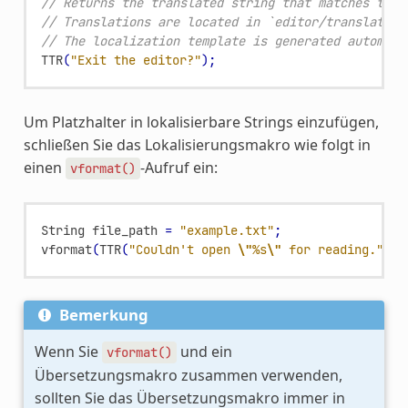
// Returns the translated string that matches the 
// Translations are located in `editor/translation
// The localization template is generated automati
TTR
(
"Exit the editor?"
);
Um Platzhalter in lokalisierbare Strings einzufügen,
schließen Sie das Lokalisierungsmakro wie folgt in
einen
-Aufruf ein:
vformat()
String
file_path
=
"example.txt"
;
vformat
(
TTR
(
"Couldn't open 
\"
%s
\"
 for reading."
),
Bemerkung
Wenn Sie
und ein
vformat()
Übersetzungsmakro zusammen verwenden,
sollten Sie das Übersetzungsmakro immer in