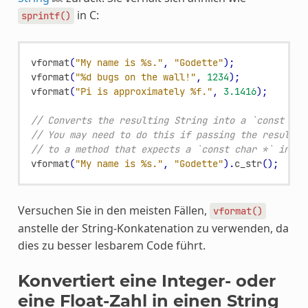
in C:
sprintf()
vformat
(
"My name is %s."
,
"Godette"
);
vformat
(
"%d bugs on the wall!"
,
1234
);
vformat
(
"Pi is approximately %f."
,
3.1416
);
// Converts the resulting String into a `const cha
// You may need to do this if passing the result a
// to a method that expects a `const char *` inste
vformat
(
"My name is %s."
,
"Godette"
).
c_str
();
Versuchen Sie in den meisten Fällen,
vformat()
anstelle der String-Konkatenation zu verwenden, da
dies zu besser lesbarem Code führt.
Konvertiert eine Integer- oder
eine Float-Zahl in einen String