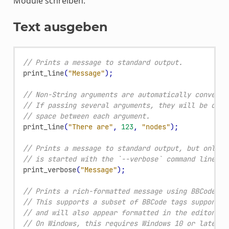
Module schreiben.
Text ausgeben
// Prints a message to standard output.
print_line
(
"Message"
);
// Non-String arguments are automatically converte
// If passing several arguments, they will be conc
// space between each argument.
print_line
(
"There are"
,
123
,
"nodes"
);
// Prints a message to standard output, but only w
// is started with the `--verbose` command line ar
print_verbose
(
"Message"
);
// Prints a rich-formatted message using BBCode to
// This supports a subset of BBCode tags supported
// and will also appear formatted in the editor Ou
// On Windows, this requires Windows 10 or later t