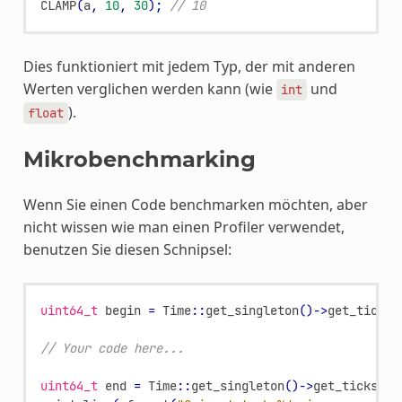
CLAMP
(
a
,
10
,
30
);
// 10
Dies funktioniert mit jedem Typ, der mit anderen
Werten verglichen werden kann (wie
und
int
).
float
Mikrobenchmarking
Wenn Sie einen Code benchmarken möchten, aber
nicht wissen wie man einen Profiler verwendet,
benutzen Sie diesen Schnipsel:
uint64_t
begin
=
Time
::
get_singleton
()
->
get_ticks_
// Your code here...
uint64_t
end
=
Time
::
get_singleton
()
->
get_ticks_us