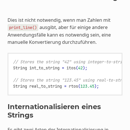
Dies ist nicht notwendig, wenn man Zahlen mit
ausgibt, aber für einige andere
print_line()
Anwendungsfälle kann es notwendig sein, eine
manuelle Konvertierung durchzuführen.
// Stores the string "42" using integer-to-string 
String
int_to_string
=
itos
(
42
);
// Stores the string "123.45" using real-to-string
String
real_to_string
=
rtos
(
123.45
);
Internationalisieren eines
Strings
Es gibt zwei Arten der Internationalisierung in