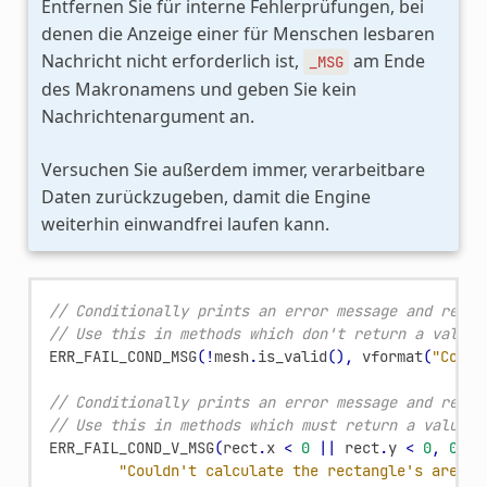
Entfernen Sie für interne Fehlerprüfungen, bei
denen die Anzeige einer für Menschen lesbaren
Nachricht nicht erforderlich ist,
am Ende
_MSG
des Makronamens und geben Sie kein
Nachrichtenargument an.
Versuchen Sie außerdem immer, verarbeitbare
Daten zurückzugeben, damit die Engine
weiterhin einwandfrei laufen kann.
// Conditionally prints an error message and retur
// Use this in methods which don't return a value.
ERR_FAIL_COND_MSG
(
!
mesh
.
is_valid
(),
vformat
(
"Could
// Conditionally prints an error message and retur
// Use this in methods which must return a value.
ERR_FAIL_COND_V_MSG
(
rect
.
x
<
0
||
rect
.
y
<
0
,
0
,
"Couldn't calculate the rectangle's area."