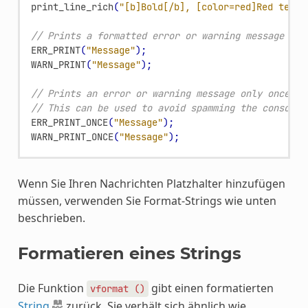
print_line_rich
(
"[b]Bold[/b], [color=red]Red text[
// Prints a formatted error or warning message wit
ERR_PRINT
(
"Message"
);
WARN_PRINT
(
"Message"
);
// Prints an error or warning message only once pe
// This can be used to avoid spamming the console 
ERR_PRINT_ONCE
(
"Message"
);
WARN_PRINT_ONCE
(
"Message"
);
Wenn Sie Ihren Nachrichten Platzhalter hinzufügen
müssen, verwenden Sie Format-Strings wie unten
beschrieben.
Formatieren eines Strings
Die Funktion
gibt einen formatierten
vformat
()
String
zurück. Sie verhält sich ähnlich wie