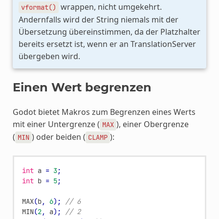
wrappen, nicht umgekehrt.
vformat()
Andernfalls wird der String niemals mit der
Übersetzung übereinstimmen, da der Platzhalter
bereits ersetzt ist, wenn er an TranslationServer
übergeben wird.
Einen Wert begrenzen
Godot bietet Makros zum Begrenzen eines Werts
mit einer Untergrenze (
), einer Obergrenze
MAX
(
) oder beiden (
):
MIN
CLAMP
int
a
=
3
;
int
b
=
5
;
MAX
(
b
,
6
);
// 6
MIN
(
2
,
a
);
// 2