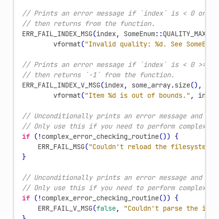
// Prints an error message if `index` is < 0 or >=
// then returns from the function.
ERR_FAIL_INDEX_MSG
(
index
,
SomeEnum
::
QUALITY_MAX
,
vformat
(
"Invalid quality: %d. See SomeEnum
// Prints an error message if `index` is < 0 >= `s
// then returns `-1` from the function.
ERR_FAIL_INDEX_V_MSG
(
index
,
some_array
.
size
(),
-1
,
vformat
(
"Item %d is out of bounds."
,
index
// Unconditionally prints an error message and ret
// Only use this if you need to perform complex er
if
(
!
complex_error_checking_routine
())
{
ERR_FAIL_MSG
(
"Couldn't reload the filesystem c
}
// Unconditionally prints an error message and ret
// Only use this if you need to perform complex er
if
(
!
complex_error_checking_routine
())
{
ERR_FAIL_V_MSG
(
false
,
"Couldn't parse the inpu
}