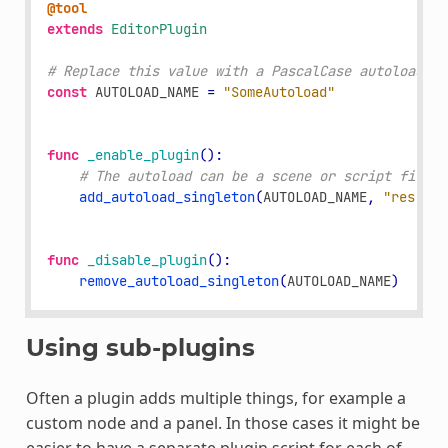
@tool
extends
EditorPlugin
# Replace this value with a PascalCase autoload na
const
AUTOLOAD_NAME
=
"SomeAutoload"
func
_enable_plugin
():
# The autoload can be a scene or script file.
add_autoload_singleton
(
AUTOLOAD_NAME
,
"res://a
func
_disable_plugin
():
remove_autoload_singleton
(
AUTOLOAD_NAME
)
Using sub-plugins
Often a plugin adds multiple things, for example a
custom node and a panel. In those cases it might be