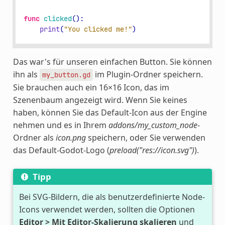
func
clicked
():
print
(
"You clicked me!"
)
Das war's für unseren einfachen Button. Sie können
ihn als
im Plugin-Ordner speichern.
my_button.gd
Sie brauchen auch ein 16×16 Icon, das im
Szenenbaum angezeigt wird. Wenn Sie keines
haben, können Sie das Default-Icon aus der Engine
nehmen und es in Ihrem
addons/my_custom_node
-
Ordner als
icon.png
speichern, oder Sie verwenden
das Default-Godot-Logo (
preload("res://icon.svg")
).
Tipp
Bei SVG-Bildern, die als benutzerdefinierte Node-
Icons verwendet werden, sollten die Optionen
Editor > Mit Editor-Skalierung skalieren
und