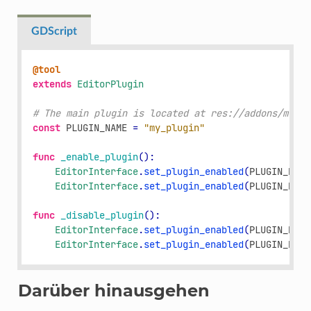
GDScript
@tool
extends
EditorPlugin
# The main plugin is located at res://addons/my_pl
const
PLUGIN_NAME
=
"my_plugin"
func
_enable_plugin
():
EditorInterface
.
set_plugin_enabled
(
PLUGIN_NAME
EditorInterface
.
set_plugin_enabled
(
PLUGIN_NAME
func
_disable_plugin
():
EditorInterface
.
set_plugin_enabled
(
PLUGIN_NAME
EditorInterface
.
set_plugin_enabled
(
PLUGIN_NAME
Darüber hinausgehen