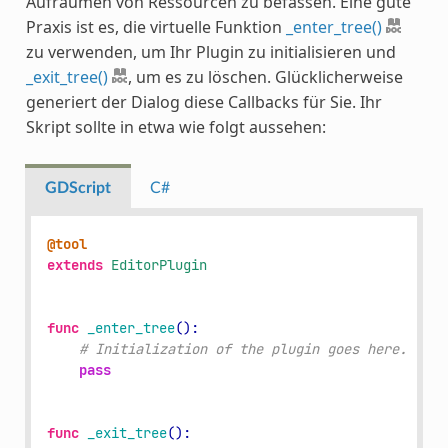
Aufräumen von Ressourcen zu befassen. Eine gute
Praxis ist es, die virtuelle Funktion
_enter_tree()
zu verwenden, um Ihr Plugin zu initialisieren und
_exit_tree()
, um es zu löschen. Glücklicherweise
generiert der Dialog diese Callbacks für Sie. Ihr
Skript sollte in etwa wie folgt aussehen:
GDScript
C#
@tool
extends
EditorPlugin
func
_enter_tree
():
# Initialization of the plugin goes here.
pass
func
_exit_tree
():