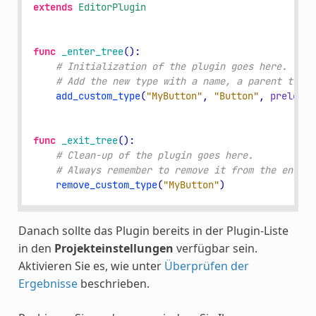
extends
EditorPlugin
func
_enter_tree
():
# Initialization of the plugin goes here.
# Add the new type with a name, a parent type,
add_custom_type
(
"MyButton"
,
"Button"
,
preload
(
func
_exit_tree
():
# Clean-up of the plugin goes here.
# Always remember to remove it from the engine
remove_custom_type
(
"MyButton"
)
Danach sollte das Plugin bereits in der Plugin-Liste
in den
Projekteinstellungen
verfügbar sein.
Aktivieren Sie es, wie unter
Überprüfen der
Ergebnisse
beschrieben.