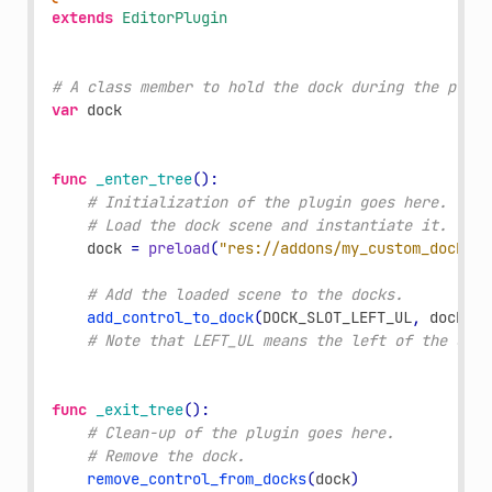
extends
EditorPlugin
# A class member to hold the dock during the plugi
var
dock
func
_enter_tree
():
# Initialization of the plugin goes here.
# Load the dock scene and instantiate it.
dock
=
preload
(
"res://addons/my_custom_dock/my
# Add the loaded scene to the docks.
add_control_to_dock
(
DOCK_SLOT_LEFT_UL
,
dock
)
# Note that LEFT_UL means the left of the edit
func
_exit_tree
():
# Clean-up of the plugin goes here.
# Remove the dock.
remove_control_from_docks
(
dock
)