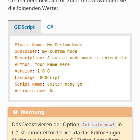
Um mit dem Beispiel fortzufahren, verwenden Sie
die folgenden Werte:
GDScript
C#
Plugin Name
:
My Custom Node
Subfolder
:
my_custom_node
Description
:
A custom node made to extend the Godo
Author
:
Your Name Here
Version
:
1.0.0
Language
:
GDScript
Script Name
:
custom_node.gd
Activate now
:
No
Warnung
Das Deaktivieren der Option
in
Activate
now?
C# ist immer erforderlich, da das EditorPlugin