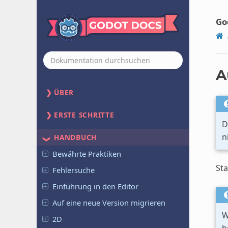
Go
A
ÜBER
ERSTE SCHRITTE
D
n
HANDBUCH
Bewährte Praktiken
Sta
Fehlersuche
Einführung in den Editor
Auf eine neue Version migrieren
W
2D
b