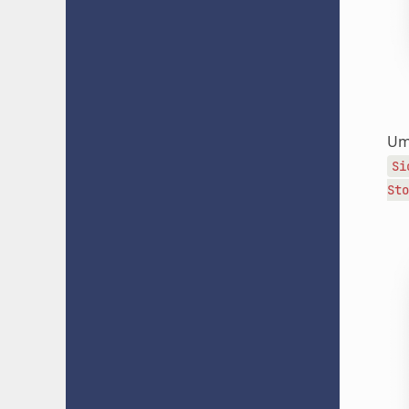
Um
Si
Sto