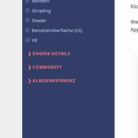
Rendern
Kli
Skripting
Shader
Wen
App
Benutzeroberfläche (UI)
XR
ENGINE-DETAILS
COMMUNITY
KLASSENREFERENZ