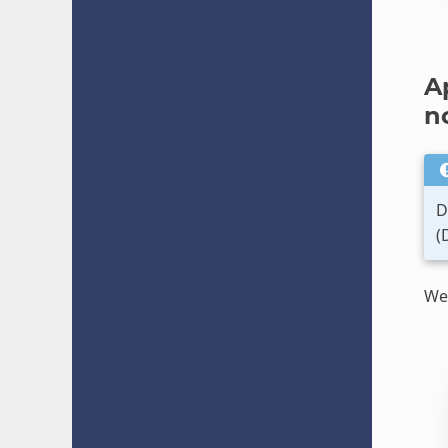
A
no
D
(
Wen