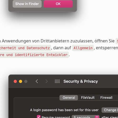
 Anwendungen von Drittanbietern zuzulassen, öffnen Sie
, dann auf
, entsperren
cherheit
und
Datenschutz
Allgemein
.
re
und
identifizierte
Entwickler