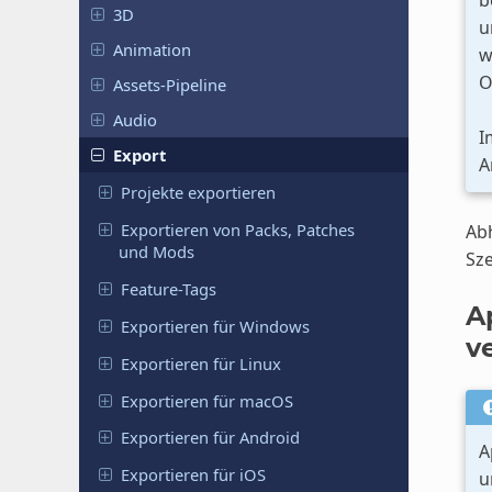
3D
u
Animation
w
O
Assets-Pipeline
Audio
I
Export
A
Projekte exportieren
Exportieren von Packs, Patches
Abh
und Mods
Sze
Feature-Tags
A
Exportieren für Windows
v
Exportieren für Linux
Exportieren für macOS
Exportieren für Android
A
Exportieren für iOS
u