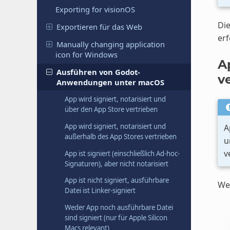
Exporting for visionOS
Die
Exportieren für das Web
erf
Manually changing application
icon for Windows
A
Ausführen von Godot-
v
Anwendungen unter macOS
App wird signiert, notarisiert und
über den App Store vertrieben
App wird signiert, notarisiert und
A
außerhalb des App Stores vertrieben
u
v
App ist signiert (einschließlich Ad-hoc-
Signaturen), aber nicht notarisiert
App ist nicht signiert, ausführbare
Wen
Datei ist Linker-signiert
Weder App noch ausführbare Datei
sind signiert (nur für Apple Silicon
Macs relevant)