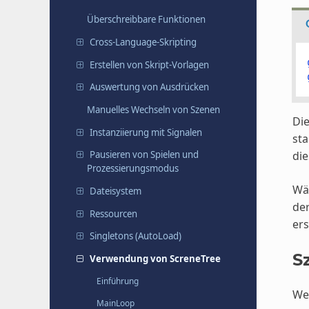
Überschreibbare Funktionen
Cross-Language-Skripting
Erstellen von Skript-Vorlagen
Auswertung von Ausdrücken
Manuelles Wechseln von Szenen
Die
Instanziierung mit Signalen
sta
die
Pausieren von Spielen und
Prozessierungsmodus
Wäh
Dateisystem
der
Ressourcen
ers
Singletons (AutoLoad)
S
Verwendung von ScreneTree
Einführung
Wen
MainLoop