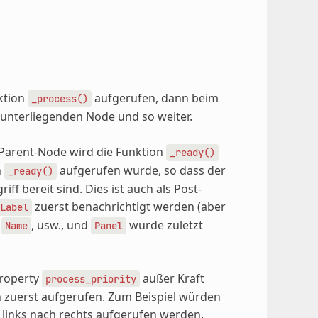
nktion
aufgerufen, dann beim
_process()
runterliegenden Node und so weiter.
 Parent-Node wird die Funktion
_ready()
n
aufgerufen wurde, so dass der
_ready()
f bereit sind. Dies ist auch als Post-
zuerst benachrichtigt werden (aber
Label
n
, usw., und
würde zuletzt
Name
Panel
Property
außer Kraft
process_priority
 zuerst aufgerufen. Zum Beispiel würden
on links nach rechts aufgerufen werden.