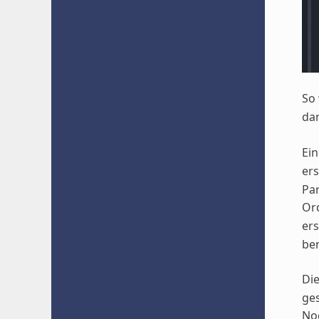
So 
da
Ein
ers
Par
Ord
ers
ben
Di
ge
Nod