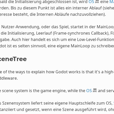
ald die Initialisierung abgeschlossen ist, wird
OS
eine
M
den. Bis zu diesem Punkt ist alles ein interner Ablauf (sieh
eresse besteht, die Internen Abläufe nachzuvollziehen).
 Nutzer-Anwendung, oder das Spiel, startet in der MainLoo
 die Initialisierung, Leerlauf (Frame-synchrones Callback), 
gabe. Auch hier handelt es sich um eine Low-Level-Funktion
ot ist es selten sinnvoll, eine eigene MainLoop zu schreibe
ceneTree
 of the ways to explain how Godot works is that it's a high
ddleware.
 scene system is the game engine, while the
OS
and serv
 Szenensystem liefert seine eigene Hauptschleife zum OS,
tanziiert und gesetzt, wenn eine Szene ausgeführt wird, oh