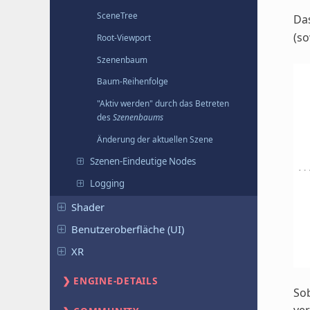
SceneTree
Das
(s
Root-Viewport
Szenenbaum
Baum-Reihenfolge
"Aktiv werden" durch das Betreten
des
Szenenbaums
Änderung der aktuellen Szene
Szenen-Eindeutige Nodes
Logging
Shader
Benutzeroberfläche (UI)
XR
ENGINE-DETAILS
So
ver