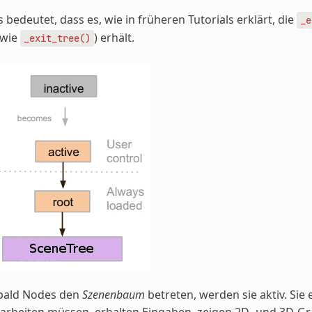
 bedeutet, dass es, wie in früheren Tutorials erklärt, die
_e
owie
) erhält.
_exit_tree()
bald Nodes den
Szenenbaum
betreten, werden sie aktiv. Sie
arbeiten müssen, erhalten Eingaben, zeigen 2D- und 3D-Gr