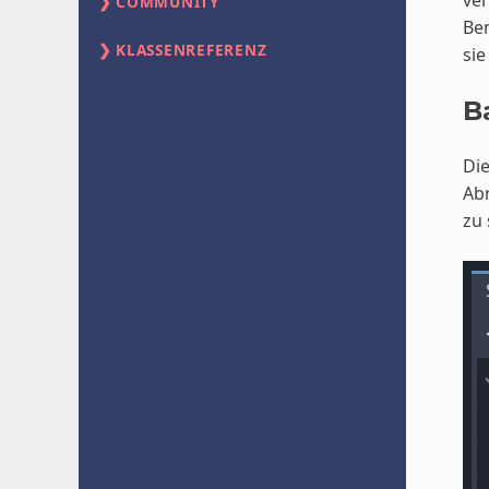
COMMUNITY
Ben
KLASSENREFERENZ
sie
B
Die
Abr
zu 