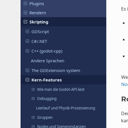
Plugins
Es 
Rendern
Skripting
GDScript
C#/.NET
C++ (godot-cpp)
Andere Sprachen
The GDExtension system
Wen
Kern-Features
Nod
Wie man die Godot-API liest
R
Debugging
Leerlauf und Physik-Prozessierung
Der
Gruppen
kan
Nodes und Szeneninstanzen