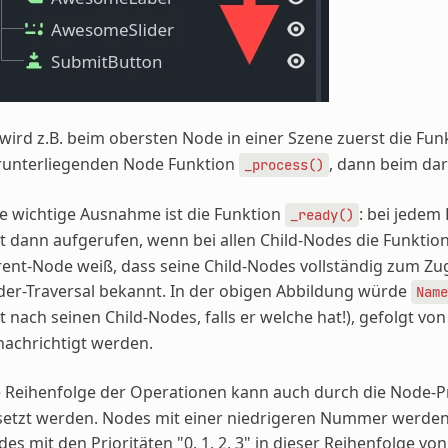
wird z.B. beim obersten Node in einer Szene zuerst die Fu
runterliegenden Node Funktion
, dann beim da
_process()
e wichtige Ausnahme ist die Funktion
: bei jedem
_ready()
t dann aufgerufen, wenn bei allen Child-Nodes die Funktio
ent-Node weiß, dass seine Child-Nodes vollständig zum Zugrif
er-Traversal bekannt. In der obigen Abbildung würde
Name
t nach seinen Child-Nodes, falls er welche hat!), gefolgt vo
achrichtigt werden.
e Reihenfolge der Operationen kann auch durch die Node-
setzt werden. Nodes mit einer niedrigeren Nummer werden
es mit den Prioritäten "0, 1, 2, 3" in dieser Reihenfolge v