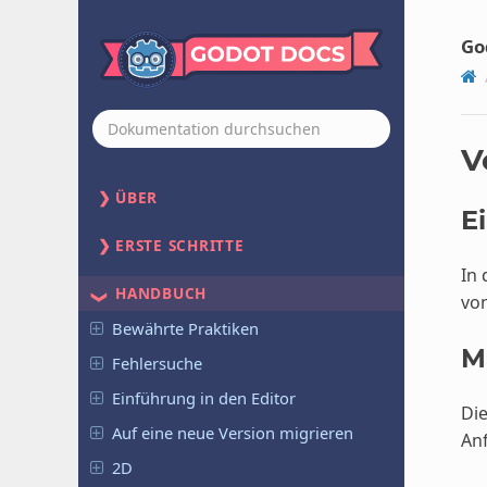
Go
V
ÜBER
E
ERSTE SCHRITTE
In
HANDBUCH
von
Bewährte Praktiken
M
Fehlersuche
Einführung in den Editor
Die
Auf eine neue Version migrieren
Anf
2D