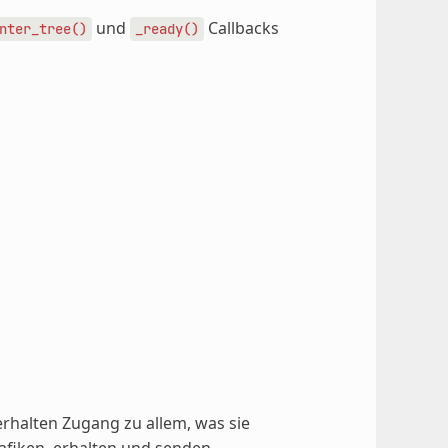
und
Callbacks
nter_tree()
_ready()
 erhalten Zugang zu allem, was sie
afiken, erhalten und senden