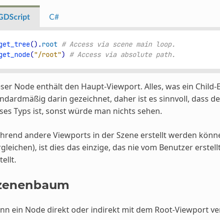
GDScript
C#
get_tree
()
.
root
# Access via scene main loop.
get_node
(
"/root"
)
# Access via absolute path.
ser Node enthält den Haupt-Viewport. Alles, was ein Child
ndardmäßig darin gezeichnet, daher ist es sinnvoll, dass d
ses Typs ist, sonst würde man nichts sehen.
rend andere Viewports in der Szene erstellt werden können
gleichen), ist dies das einzige, das nie vom Benutzer erstel
tellt.
zenenbaum
n ein Node direkt oder indirekt mit dem Root-Viewport ver