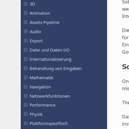
Sob
3D
wer
Animation
Int
Assets-Pipeline
Die
Audio
für
Export
Ein
Datei und Daten-I/O
God
Internationalisierung
S
Behandlung von Eingaben
Mathematik
One
Navigation
mi
Netzwerkfunktionen
The
Performance
Physik
Das
Plattformspezifisch
ins