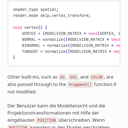
shader_type
spatial
;
render_mode
skip_vertex_transform
;
void
vertex
()
{
VERTEX
=
(
MODELVIEW_MATRIX
*
vec4
(
VERTEX
,
1.0
)
NORMAL
=
normalize
((
MODELVIEW_MATRIX
*
vec4
(
NO
BINORMAL
=
normalize
((
MODELVIEW_MATRIX
*
vec4
(
TANGENT
=
normalize
((
MODELVIEW_MATRIX
*
vec4
(
T
}
Other built-ins, such as
,
, and
, are
UV
UV2
COLOR
also passed through to the
function if
fragment()
not modified.
Der Benutzer kann die Modellansicht und die
Projektionstransformationen mit Hilfe der
eingebauten
überschreiben. Wenn
POSITION
irgendwo in den Shader geschrieben
POSITION