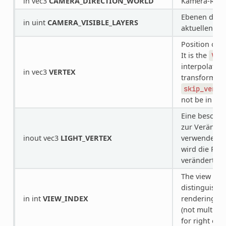
in vec3
CAMERA_DIRECTION_WORLD
Kamera-Rich
Ebenen der 
in uint
CAMERA_VISIBLE_LAYERS
aktuellen Dur
Position of t
It is the
VER
interpolated 
in vec3
VERTEX
transformed i
skip_verte
not be in vie
Eine beschre
zur Veränder
inout vec3
LIGHT_VERTEX
verwendet w
wird die Pos
verändert.
The view tha
distinguish 
in int
VIEW_INDEX
rendering.
V
(not multivie
for right eye.