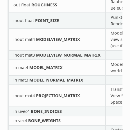
Rauheit f
out float
ROUGHNESS
Beleucht
Punktgröß
inout float
POINT_SIZE
Renderin
Model/loc
inout mat4
MODELVIEW_MATRIX
view spac
(use if po
inout mat3
MODELVIEW_NORMAL_MATRIX
Model/loc
in mat4
MODEL_MATRIX
world spa
in mat3
MODEL_NORMAL_MATRIX
Transform
inout mat4
PROJECTION_MATRIX
View-Spac
Space.
in uvec4
BONE_INDICES
in vec4
BONE_WEIGHTS
Custom v