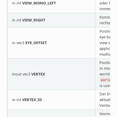
in int
VIEW_MONO_LEFT
oder link
immer
0
Konstante
in int
VIEW_RIGHT
rechte A
Position o
eye being
in vec3
EYE_OFFSET
view spac
applicabl
multiview
Position o
in model 
inout vec3
VERTEX
world spa
world_v
is used.
Der Index
in int
VERTEX_ID
aktuellen
Vertex-Puf
Normal in