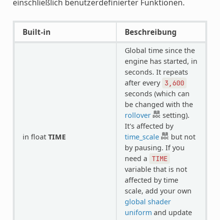
einschließlich benutzerdefinierter Funktionen.
Built-in
Beschreibung
Global time since the
engine has started, in
seconds. It repeats
after every
3,600
seconds (which can
be changed with the
rollover
setting).
It's affected by
in float
TIME
time_scale
but not
by pausing. If you
need a
TIME
variable that is not
affected by time
scale, add your own
global shader
uniform
and update