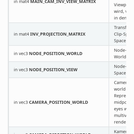
in mat4
MAIN_CAM_INV_VIEW_MATRIX
Viewport
wird, vom
in den Wo
Transform
in mat4
INV_PROJECTION_MATRIX
Clip-Spac
Space.
Node-Posi
in vec3
NODE_POSITION_WORLD
World-Sp
Node-Posi
in vec3
NODE_POSITION_VIEW
Space.
Camera po
world spa
Represent
in vec3
CAMERA_POSITION_WORLD
midpoint 
eyes when
multiview
rendering
Kamera-R