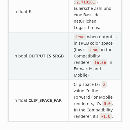
(
).
2,718281
Eulersche Zahl und
in float
E
eine Basis des
natürlichen
Logarithmus.
when output is
true
in sRGB color space
(this is
in the
true
in bool
OUTPUT_IS_SRGB
Compatibility
renderer,
in
false
Forward+ and
Mobile).
Clip space far
z
value. In the
Forward+ or Mobile
in float
CLIP_SPACE_FAR
renderers, it's
.
0.0
In the Compatibility
renderer, it's
.
-1.0