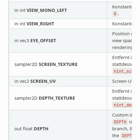
Konstante fü
in int
VIEW_MONO_LEFT
.
0
in int
VIEW_RIGHT
Konstante fü
Position offs
in vec3
EYE_OFFSET
view space. O
rendering.
Entfernt in 
sampler2D
SCREEN_TEXTURE
stattdessen 
hint_scree
in vec2
SCREEN_UV
Screen-UV-Ko
Entfernt in 
sampler2D
DEPTH_TEXTURE
stattdessen 
hint_depth
Custom depth
is be
DEPTH
out float
DEPTH
branch, then 
the
f
DEPTH