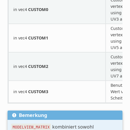
vertex pr
in vec4
CUSTOM0
using ext
UV3 and
Custom v
vertex pr
in vec4
CUSTOM1
using ext
UV5 and
Custom v
vertex pr
in vec4
CUSTOM2
using ext
UV7 and
Benutzerd
in vec4
CUSTOM3
Wert vom
Scheitelp
Bemerkung
kombiniert sowohl
MODELVIEW_MATRIX