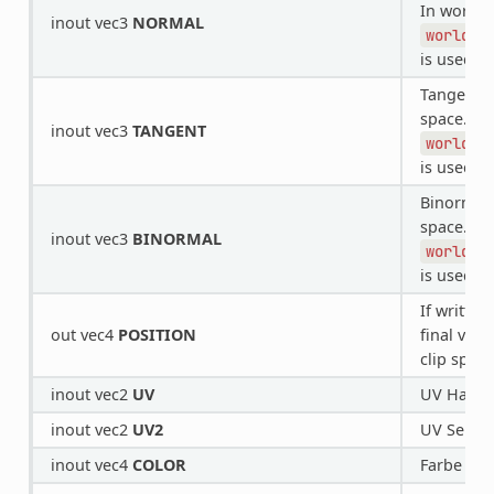
In world s
inout vec3
NORMAL
world_v
is used.
Tangent i
space. In 
inout vec3
TANGENT
world_v
is used.
Binormal 
space. In 
inout vec3
BINORMAL
world_v
is used.
If written
out vec4
POSITION
final vert
clip space
inout vec2
UV
UV Haupt
inout vec2
UV2
UV Sekun
inout vec4
COLOR
Farbe der 