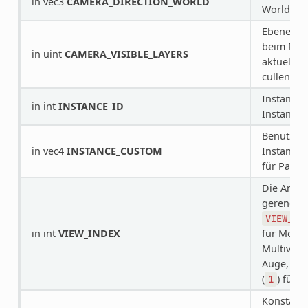
in vec3
CAMERA_DIRECTION_WORLD
World-Sp
Ebenen d
beim Ren
in uint
CAMERA_VISIBLE_LAYERS
aktuellen
cullen.
Instanz-I
in int
INSTANCE_ID
Instanziie
Benutzerd
in vec4
INSTANCE_CUSTOM
Instanzda
für Partike
Die Ansich
gerendert
VIEW_MO
in int
VIEW_INDEX
für Mono 
Multiview
Auge,
VI
(
) für 
1
Konstant