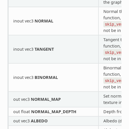
the graphics 
Normal that
function, in 
inout vec3
NORMAL
skip_verte
not be in vie
Tangent tha
function, in 
inout vec3
TANGENT
skip_verte
not be in vie
Binormal th
function, in 
inout vec3
BINORMAL
skip_verte
not be in vie
Set normal h
out vec3
NORMAL_MAP
texture inst
out float
NORMAL_MAP_DEPTH
Depth from
out vec3
ALBEDO
Albedo (defau