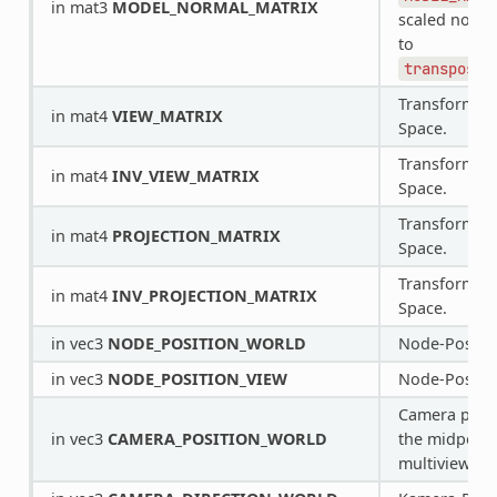
in mat3
MODEL_NORMAL_MATRIX
scaled non-un
to
transpose(
Transformati
in mat4
VIEW_MATRIX
Space.
Transformati
in mat4
INV_VIEW_MATRIX
Space.
Transformati
in mat4
PROJECTION_MATRIX
Space.
Transformati
in mat4
INV_PROJECTION_MATRIX
Space.
in vec3
NODE_POSITION_WORLD
Node-Positio
in vec3
NODE_POSITION_VIEW
Node-Positio
Camera posit
in vec3
CAMERA_POSITION_WORLD
the midpoint
multiview/st