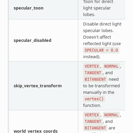
Toon for direct
specular_toon
light specular
lobes.
Disable direct light
specular lobes.
Doesn't affect
specular_disabled
reflected light (use
SPECULAR
=
0.0
instead).
,
,
VERTEX
NORMAL
, and
TANGENT
need
BITANGENT
skip_vertex_transform
to be transformed
manually in the
vertex()
function.
,
,
VERTEX
NORMAL
, and
TANGENT
are
BITANGENT
world_vertex_coords