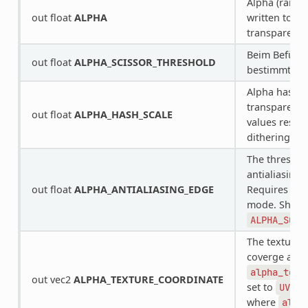
Alpha (range
out float
ALPHA
written to, t
transparent p
Beim Befülle
out float
ALPHA_SCISSOR_THRESHOLD
bestimmten 
Alpha hash s
transparency
out float
ALPHA_HASH_SCALE
values result
dithering pat
The threshol
antialiasing
out float
ALPHA_ANTIALIASING_EDGE
Requires th
mode. Should
ALPHA_SCIS
The texture c
coverge antia
alpha_to_c
out vec2
ALPHA_TEXTURE_COORDINATE
set to
UV
*
where
albe