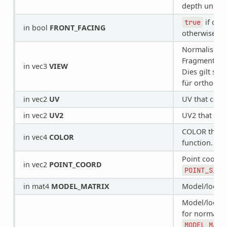
depth unles
if curr
true
in bool
FRONT_FACING
otherwise.
Normalisiert
Fragmentposi
in vec3
VIEW
Dies gilt sow
für orthogon
in vec2
UV
UV that com
in vec2
UV2
UV2 that co
COLOR that 
in vec4
COLOR
function.
Point coordi
in vec2
POINT_COORD
POINT_SIZE
in mat4
MODEL_MATRIX
Model/local 
Model/local 
for normals. 
MODEL_MATR