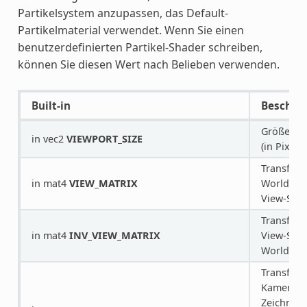
Partikelsystem anzupassen, das Default-
Partikelmaterial verwendet. Wenn Sie einen
benutzerdefinierten Partikel-Shader schreiben,
können Sie diesen Wert nach Belieben verwenden.
Built-in
Beschre
Größe de
in vec2
VIEWPORT_SIZE
(in Pixeln)
Transform
in mat4
VIEW_MATRIX
World-Sp
View-Spac
Transform
in mat4
INV_VIEW_MATRIX
View-Spa
World-Sp
Transform
Kamera, 
Zeichnen 