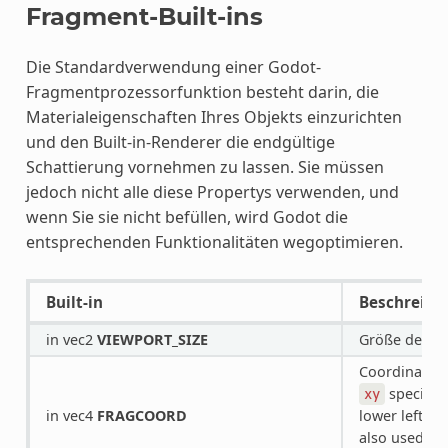
Fragment-Built-ins
Die Standardverwendung einer Godot-
Fragmentprozessorfunktion besteht darin, die
Materialeigenschaften Ihres Objekts einzurichten
und den Built-in-Renderer die endgültige
Schattierung vornehmen zu lassen. Sie müssen
jedoch nicht alle diese Propertys verwenden, und
wenn Sie sie nicht befüllen, wird Godot die
entsprechenden Funktionalitäten wegoptimieren.
Built-in
Beschreibu
in vec2
VIEWPORT_SIZE
Größe des Vie
Coordinate of
specifies
xy
in vec4
FRAGCOORD
lower left.
z
also used as