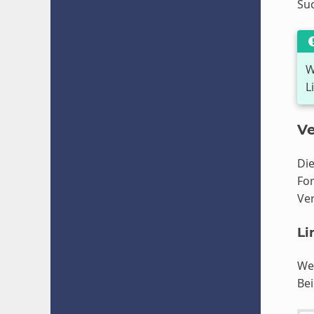
Suc
W
L
Ve
Die
For
Ver
Li
We
Bei