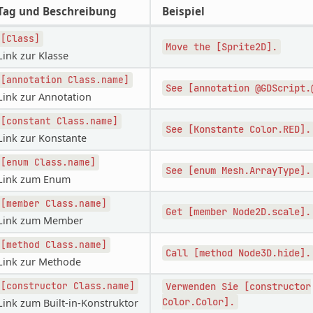
Tag und Beschreibung
Beispiel
[Class]
Move
the
[Sprite2D].
Link zur Klasse
[annotation
Class.name]
See
[annotation
@GDScript.
Link zur Annotation
[constant
Class.name]
See
[Konstante
Color.RED].
Link zur Konstante
[enum
Class.name]
See
[enum
Mesh.ArrayType].
Link zum Enum
[member
Class.name]
Get
[member
Node2D.scale].
Link zum Member
[method
Class.name]
Call
[method
Node3D.hide].
Link zur Methode
[constructor
Class.name]
Verwenden
Sie
[constructor
Color.Color].
Link zum Built-in-Konstruktor