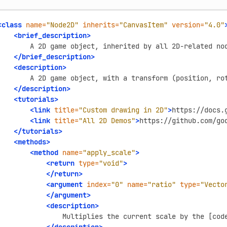
<class
name=
"Node2D"
inherits=
"CanvasItem"
version=
"4.0"
<brief_description>
A
2D
game
object,
inherited
by
all
2D-related
no
</brief_description>
<description>
A
2D
game
object,
with
a
transform
(position,
ro
</description>
<tutorials>
<link
title=
"Custom drawing in 2D"
>
https://docs.
<link
title=
"All 2D Demos"
>
https://github.com/go
</tutorials>
<methods>
<method
name=
"apply_scale"
>
<return
type=
"void"
>
</return>
<argument
index=
"0"
name=
"ratio"
type=
"Vecto
</argument>
<description>
Multiplies
the
current
scale
by
the
[cod
</description>