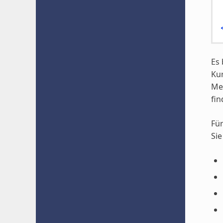
Es 
Kur
Me
fin
Für
Sie