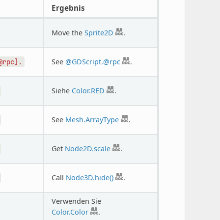
Ergebnis
Move the
Sprite2D
.
See
@GDScript.@rpc
.
@rpc].
Siehe
Color.RED
.
See
Mesh.ArrayType
.
Get
Node2D.scale
.
Call
Node3D.hide()
.
Verwenden Sie
Color.Color
.