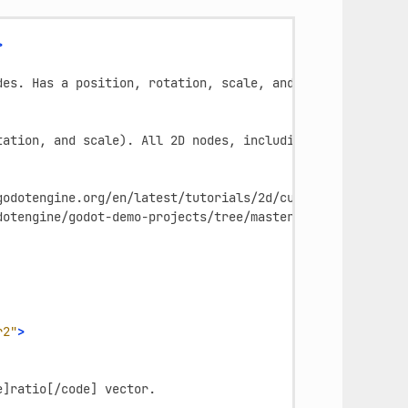
>
des.
Has
a
position,
rotation,
scale,
and
Z
tation,
and
scale).
All
2D
nodes,
including
physics
obje
godotengine.org/en/latest/tutorials/2d/custom_drawing_in
dotengine/godot-demo-projects/tree/master/2d
</link>
r2"
>
e]ratio[/code]