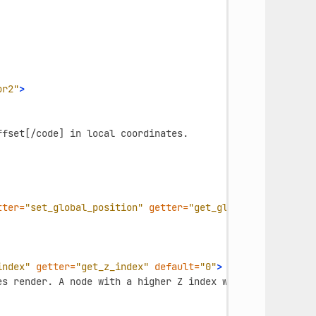
or2"
>
ffset[/code]
in
local
tter=
"set_global_position"
getter=
"get_global_position"
>
index"
getter=
"get_z_index"
default=
"0"
>
es
render.
A
node
with
a
higher
Z
index
will
display
in