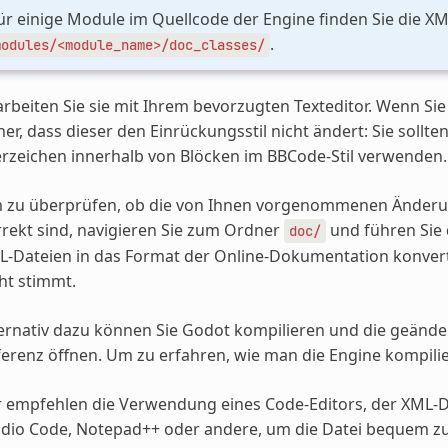
ür einige Module im Quellcode der Engine finden Sie die XM
.
modules/<module_name>/doc_classes/
rbeiten Sie sie mit Ihrem bevorzugten Texteditor. Wenn Sie
her, dass dieser den Einrückungsstil nicht ändert: Sie sollt
rzeichen innerhalb von Blöcken im BBCode-Stil verwenden.
 zu überprüfen, ob die von Ihnen vorgenommenen Änderu
rekt sind, navigieren Sie zum Ordner
und führen Sie
doc/
-Dateien in das Format der Online-Dokumentation konverti
ht stimmt.
ernativ dazu können Sie Godot kompilieren und die geänder
erenz öffnen. Um zu erfahren, wie man die Engine kompilie
 empfehlen die Verwendung eines Code-Editors, der XML-Da
udio Code, Notepad++ oder andere, um die Datei bequem zu