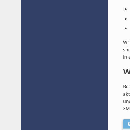
Wri
sho
in 
W
Bea
akt
und
XM