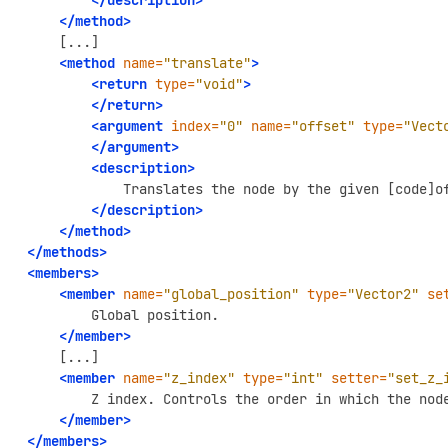
</method>
<method
name=
"translate"
>
<return
type=
"void"
>
</return>
<argument
index=
"0"
name=
"offset"
type=
"Vect
</argument>
<description>
Translates
the
node
by
the
given
[code]o
</description>
</method>
</methods>
<members>
<member
name=
"global_position"
type=
"Vector2"
se
Global
</member>
<member
name=
"z_index"
type=
"int"
setter=
"set_z_
Z
index.
Controls
the
order
in
which
the
nod
</member>
</members>