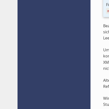
F
Bea
sic
Lee
Um
kor
XML
nic
Alt
Ref
Wir
St