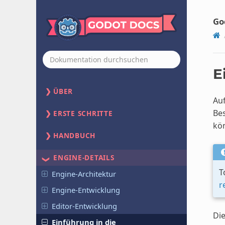
Go
E
ÜBER
Auf
Bes
ERSTE SCHRITTE
kö
HANDBUCH
ENGINE-DETAILS
T
Engine-Architektur
r
Engine-Entwicklung
Editor-Entwicklung
Die
Einführung in die