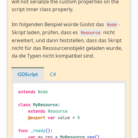
will not serialize the custom properties on the
script inner class properly.
Im folgenden Beispiel würde Godot das
-
Node
Skript laden, prüfen, dass es
nicht
Resource
erweitert, und dann feststellen, dass das Skript
nicht für das Ressourcenobjekt geladen wurde,
da die Typen nicht kompatibel sind.
GDScript
C#
extends
Node
class
MyResource
:
extends
Resource
@export
var
value
=
5
func
_ready
():
var
my_res
=
MyResource
.
new
()