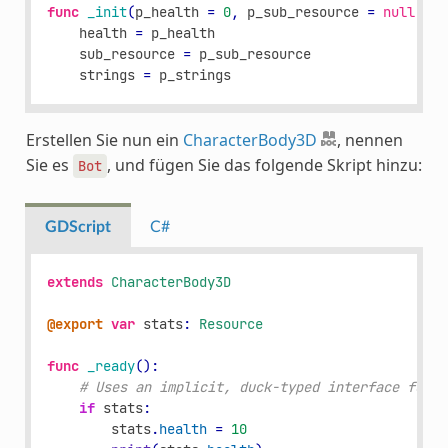
func
_init
(
p_health
=
0
,
p_sub_resource
=
null
,
p_
health
=
p_health
sub_resource
=
p_sub_resource
strings
=
p_strings
Erstellen Sie nun ein
CharacterBody3D
, nennen
Sie es
, und fügen Sie das folgende Skript hinzu:
Bot
GDScript
C#
extends
CharacterBody3D
@export
var
stats
:
Resource
func
_ready
():
# Uses an implicit, duck-typed interface for a
if
stats
:
stats
.
health
=
10