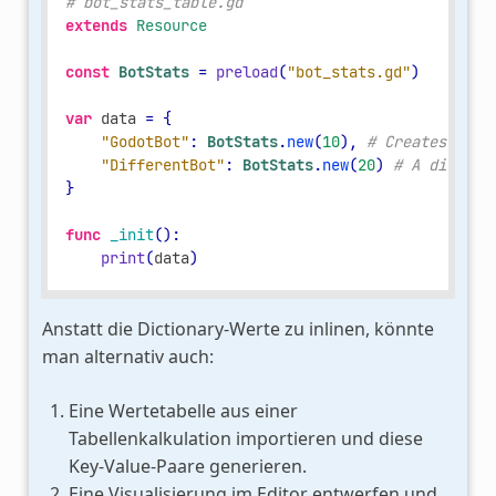
# bot_stats_table.gd
extends
Resource
const
BotStats
=
preload
(
"bot_stats.gd"
)
var
data
=
{
"GodotBot"
:
BotStats
.
new
(
10
),
# Creates inst
"DifferentBot"
:
BotStats
.
new
(
20
)
# A differe
}
func
_init
():
print
(
data
)
Anstatt die Dictionary-Werte zu inlinen, könnte
man alternativ auch:
Eine Wertetabelle aus einer
Tabellenkalkulation importieren und diese
Key-Value-Paare generieren.
Eine Visualisierung im Editor entwerfen und