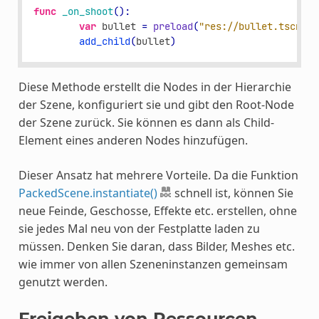
func
_on_shoot
():
var
bullet
=
preload
(
"res://bullet.tscn"
)
.
add_child
(
bullet
)
Diese Methode erstellt die Nodes in der Hierarchie
der Szene, konfiguriert sie und gibt den Root-Node
der Szene zurück. Sie können es dann als Child-
Element eines anderen Nodes hinzufügen.
Dieser Ansatz hat mehrere Vorteile. Da die Funktion
PackedScene.instantiate()
schnell ist, können Sie
neue Feinde, Geschosse, Effekte etc. erstellen, ohne
sie jedes Mal neu von der Festplatte laden zu
müssen. Denken Sie daran, dass Bilder, Meshes etc.
wie immer von allen Szeneninstanzen gemeinsam
genutzt werden.
Freigeben von Ressourcen