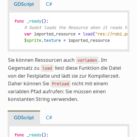
GDScript
C#
func
_ready
():
# Godot loads the Resource when it reads this 
var
imported_resource
=
load
(
"res://robi.png"
)
$sprite
.
texture
=
imported_resource
Sie können Ressourcen auch
. Im
vorladen
Gegensatz zu
liest diese Funktion die Datei
load
von der Festplatte und lädt sie zur Kompilierzeit.
Daher können Sie
nicht mit einem
Preload
variablen Pfad aufrufen: Sie müssen einen
konstanten String verwenden.
GDScript
C#
func
_ready
():