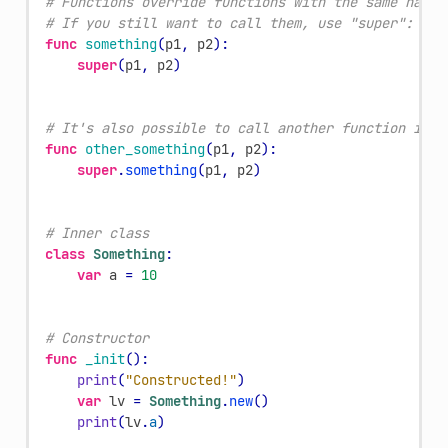
# Functions override functions with the same name 
# If you still want to call them, use "super":
func
something
(
p1
,
p2
):
super
(
p1
,
p2
)
# It's also possible to call another function in t
func
other_something
(
p1
,
p2
):
super
.
something
(
p1
,
p2
)
# Inner class
class
Something
:
var
a
=
10
# Constructor
func
_init
():
print
(
"Constructed!"
)
var
lv
=
Something
.
new
()
print
(
lv
.
a
)