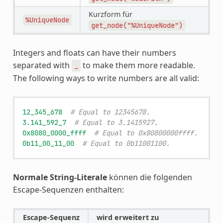
Kurzform für
%UniqueNode
get_node("%UniqueNode")
Integers and floats can have their numbers
separated with
to make them more readable.
_
The following ways to write numbers are all valid:
12_345_678
# Equal to 12345678.
3.141_592_7
# Equal to 3.1415927.
0x8080_0000_ffff
# Equal to 0x80800000ffff.
0b11_00_11_00
# Equal to 0b11001100.
Normale String-Literale
können die folgenden
Escape-Sequenzen enthalten:
Escape-Sequenz
wird erweitert zu