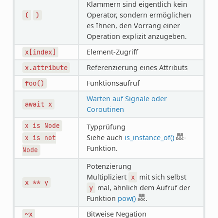
Klammern sind eigentlich kein
Operator, sondern ermöglichen
(
)
es Ihnen, den Vorrang einer
Operation explizit anzugeben.
Element-Zugriff
x[index]
Referenzierung eines Attributs
x.attribute
Funktionsaufruf
foo()
Warten auf Signale oder
await
x
Coroutinen
x
is
Node
Typprüfung
Siehe auch
is_instance_of()
-
x
is
not
Funktion.
Node
Potenzierung
Multipliziert
mit sich selbst
x
x
**
y
mal, ähnlich dem Aufruf der
y
Funktion
pow()
.
Bitweise Negation
~x