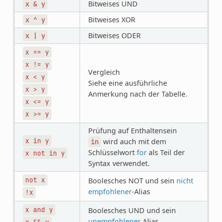
Bitweises UND
x
&
y
Bitweises XOR
x
^
y
Bitweises ODER
x
|
y
x
==
y
x
!=
y
Vergleich
x
<
y
Siehe eine ausführliche
x
>
y
Anmerkung nach der Tabelle.
x
<=
y
x
>=
y
Prüfung auf Enthaltensein
x
in
y
wird auch mit dem
in
Schlüsselwort
for
als Teil der
x
not
in
y
Syntax verwendet.
not
x
Boolesches NOT und sein
nicht
empfohlener
-Alias
!x
x
and
y
Boolesches UND und sein
unempfohlener
Alias