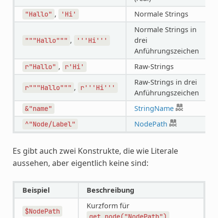
,
Normale Strings
"Hallo"
'Hi'
Normale Strings in
,
drei
"""Hallo"""
'''Hi'''
Anführungszeichen
,
Raw-Strings
r"Hallo"
r'Hi'
Raw-Strings in drei
,
r"""Hallo"""
r'''Hi'''
Anführungszeichen
StringName
&"name"
NodePath
^"Node/Label"
Es gibt auch zwei Konstrukte, die wie Literale
aussehen, aber eigentlich keine sind:
Beispiel
Beschreibung
Kurzform für
$NodePath
get_node("NodePath")