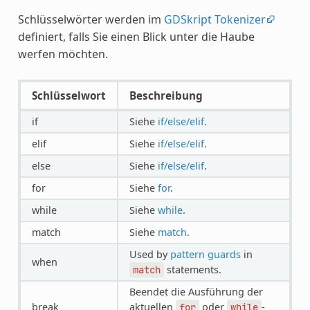
Schlüsselwörter werden im
GDSkript Tokenizer
definiert, falls Sie einen Blick unter die Haube
werfen möchten.
Schlüsselwort
Beschreibung
if
Siehe
if/else/elif
.
elif
Siehe
if/else/elif
.
else
Siehe
if/else/elif
.
for
Siehe
for
.
while
Siehe
while
.
match
Siehe
match
.
Used by
pattern guards
in
when
statements.
match
Beendet die Ausführung der
break
aktuellen
oder
-
for
while