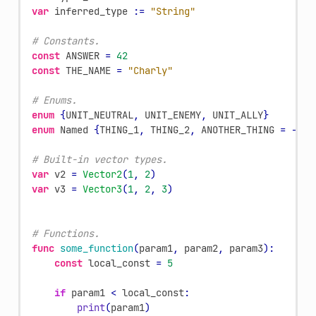
var
inferred_type
:
=
"String"
# Constants.
const
ANSWER
=
42
const
THE_NAME
=
"Charly"
# Enums.
enum
{
UNIT_NEUTRAL
,
UNIT_ENEMY
,
UNIT_ALLY
}
enum
Named
{
THING_1
,
THING_2
,
ANOTHER_THING
=
-
1
}
# Built-in vector types.
var
v2
=
Vector2
(
1
,
2
)
var
v3
=
Vector3
(
1
,
2
,
3
)
# Functions.
func
some_function
(
param1
,
param2
,
param3
):
const
local_const
=
5
if
param1
<
local_const
:
print
(
param1
)