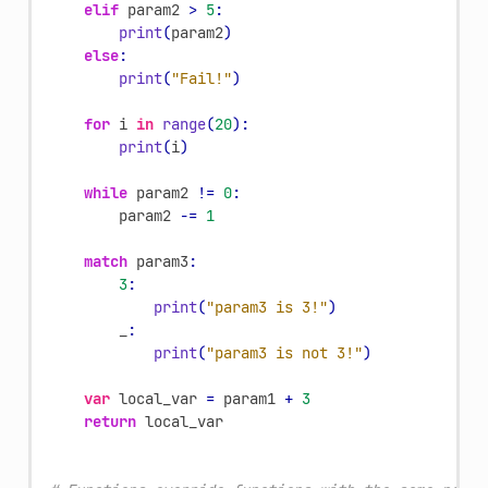
elif
param2
>
5
:
print
(
param2
)
else
:
print
(
"Fail!"
)
for
i
in
range
(
20
):
print
(
i
)
while
param2
!=
0
:
param2
-=
1
match
param3
:
3
:
print
(
"param3 is 3!"
)
_
:
print
(
"param3 is not 3!"
)
var
local_var
=
param1
+
3
return
local_var