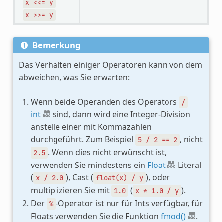
x
<<=
y
x
>>=
y
Bemerkung
Das Verhalten einiger Operatoren kann von dem
abweichen, was Sie erwarten:
Wenn beide Operanden des Operators
/
int
sind, dann wird eine Integer-Division
anstelle einer mit Kommazahlen
durchgeführt. Zum Beispiel
, nicht
5
/
2
==
2
. Wenn dies nicht erwünscht ist,
2.5
verwenden Sie mindestens ein
Float
-Literal
(
), Cast (
), oder
x
/
2.0
float(x)
/
y
multiplizieren Sie mit
(
).
1.0
x
*
1.0
/
y
Der
-Operator ist nur für Ints verfügbar, für
%
Floats verwenden Sie die Funktion
fmod()
.