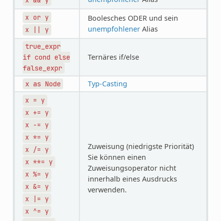
x
&&
y
x
or
y
Boolesches ODER und sein
unempfohlener
Alias
x
||
y
true_expr
Ternäres if/else
if
cond
else
false_expr
Typ-Casting
x
as
Node
x
=
y
x
+=
y
x
-=
y
x
*=
y
Zuweisung (niedrigste Priorität)
x
/=
y
Sie können einen
x
**=
y
Zuweisungsoperator nicht
x
%=
y
innerhalb eines Ausdrucks
x
&=
y
verwenden.
x
|=
y
x
^=
y