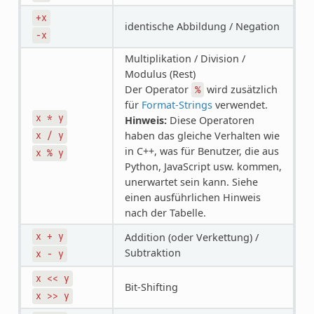
+x
identische Abbildung / Negation
-x
Multiplikation / Division /
Modulus (Rest)
Der Operator
wird zusätzlich
%
für
Format-Strings
verwendet.
x
*
y
Hinweis:
Diese Operatoren
haben das gleiche Verhalten wie
x
/
y
in C++, was für Benutzer, die aus
x
%
y
Python, JavaScript usw. kommen,
unerwartet sein kann. Siehe
einen ausführlichen Hinweis
nach der Tabelle.
x
+
y
Addition (oder Verkettung) /
Subtraktion
x
-
y
x
<<
y
Bit-Shifting
x
>>
y