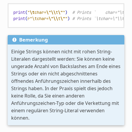
print
(
"
\t
char=
\"\\
t
\"
"
)
# Prints `    char="\t"`.
print
(
r
"\tchar=
\"\\
t
\"
"
)
# Prints `\tchar=\"\\t\"`
Bemerkung
Einige Strings können nicht mit rohen String-
Literalen dargestellt werden: Sie können keine
ungerade Anzahl von Backslashes am Ende eines
Strings oder ein nicht abgeschnittenes
öffnendes Anführungszeichen innerhalb des
Strings haben. In der Praxis spielt dies jedoch
keine Rolle, da Sie einen anderen
Anführungszeichen-Typ oder die Verkettung mit
einem regulären String-Literal verwenden
können.