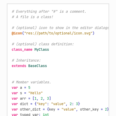
# Everything after "#" is a comment.
# A file is a class!
# (optional) icon to show in the editor dialogs:
@icon
(
"res://path/to/optional/icon.svg"
)
# (optional) class definition:
class_name
MyClass
# Inheritance:
extends
BaseClass
# Member variables.
var
a
=
5
var
s
=
"Hello"
var
arr
=
[
1
,
2
,
3
]
var
dict
=
{
"key"
:
"value"
,
2
:
3
}
var
other_dict
=
{
key
=
"value"
,
other_key
=
2
}
var
typed_var
:
int