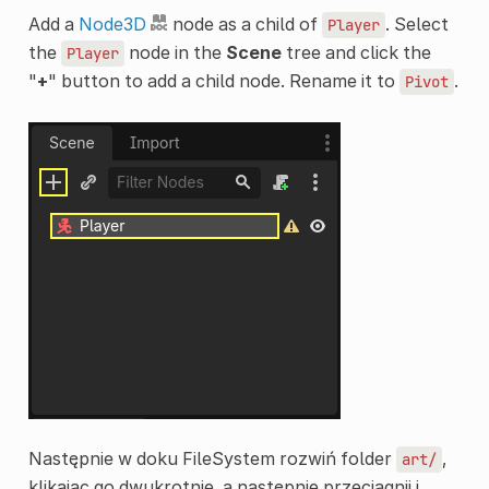
Add a
Node3D
node as a child of
. Select
Player
the
node in the
Scene
tree and click the
Player
"
+
" button to add a child node. Rename it to
.
Pivot
Następnie w doku FileSystem rozwiń folder
,
art/
klikając go dwukrotnie, a następnie przeciągnij i