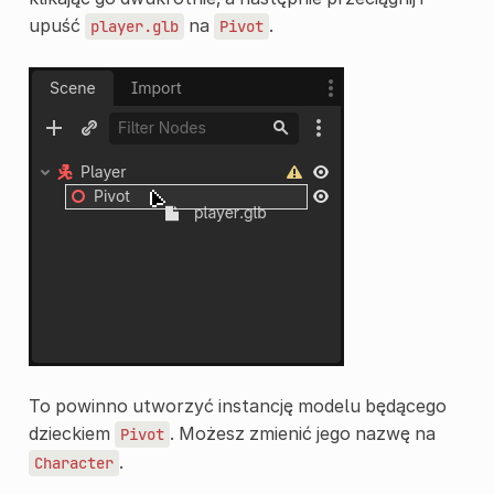
upuść
na
.
player.glb
Pivot
To powinno utworzyć instancję modelu będącego
dzieckiem
. Możesz zmienić jego nazwę na
Pivot
.
Character