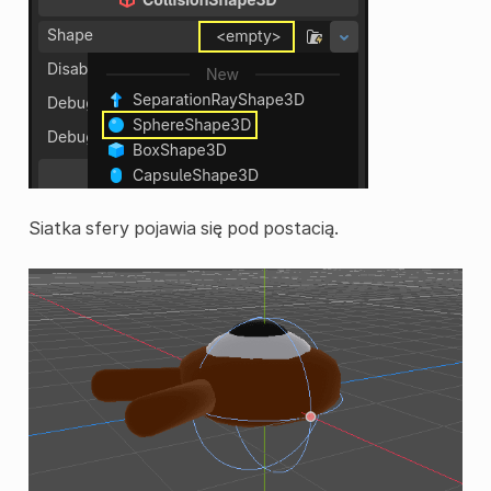
Siatka sfery pojawia się pod postacią.