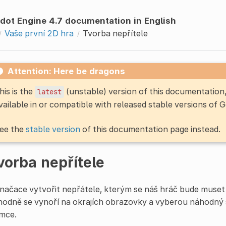
dot Engine 4.7 documentation in English
Vaše první 2D hra
Tvorba nepřítele
Attention: Here be dragons
his is the
(unstable) version of this documentatio
latest
vailable in or compatible with released stable versions of 
ee the
stable version
of this documentation page instead.
vorba nepřítele
načace vytvořit nepřátele, kterým se náš hráč bude muset 
hodně se vynoří na okrajích obrazovky a vyberou náhodný
ímce.