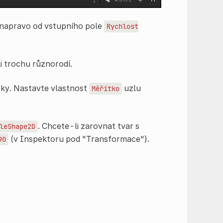
" napravo od vstupního pole
Rychlost
i trochu různorodí.
zky. Nastavte vlastnost
uzlu
Měřítko
. Chcete-li zarovnat tvar s
leShape2D
(v Inspektoru pod "Transformace").
90