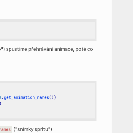
") spustíme přehrávání animace, poté co
s
.
get_animation_names
())
)
("snímky spritu")
rames