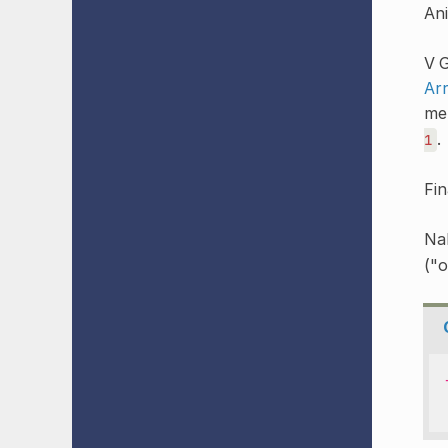
Ani
V 
Ar
me
.
1
Fin
Na
("