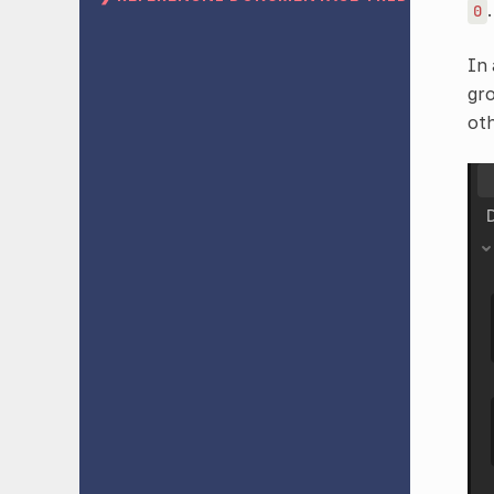
0
In 
gr
oth