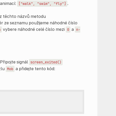
 animací:
.
["walk",
"swim",
"fly"]
z těchto názvů metodu
ěr ze seznamu použijeme náhodné číslo
vybere náhodné celé číslo mezi
a
n
0
n-
řipojte signál
screen_exited()
zlu
a přidejte tento kód:
Mob