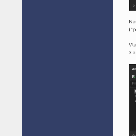
Na
("p
Vl
3 