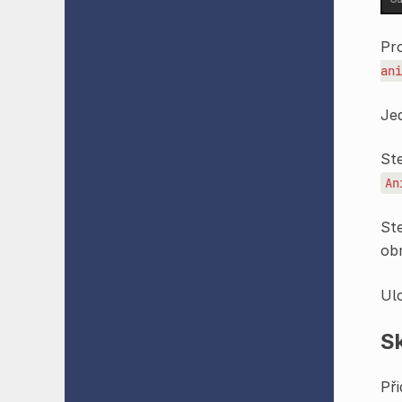
Pro
ani
Jed
Ste
An
Ste
obr
Ul
Sk
Při