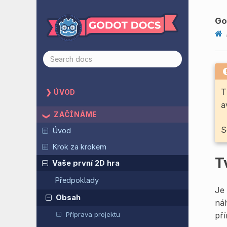
Go
T
ÚVOD
a
ZAČÍNÁME
S
Úvod
Krok za krokem
T
Vaše první 2D hra
Předpoklady
Je 
Obsah
ná
Příprava projektu
př