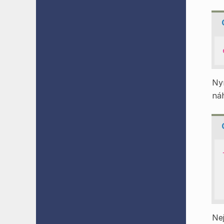
Nyn
náh
Ne