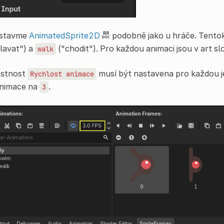
stavme
AnimatedSprite2D
podobně jako u hráče. Tento
lavat") a
("chodit"). Pro každou animaci jsou v art s
walk
astnost
musí být nastavena pro každou je
Rychlost
animace
animace na
.
3