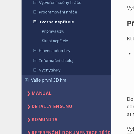
Vytvoření scény hráče
Vy
Programování hráče
Př
Tvorba nepřítele
Příprava uzlu
Kli
Skript nepřítele
Hlavní scéna hry
Informační displej
Vychytávky
Vaše první 3D hra
MANUÁL
Don
don
DETAILY ENGINU
at 
KOMUNITA
Vy
REFERENČNÍ DOKUMENTACE TŘÍD