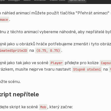
 náhled animací můžete použít tlačítka "Přehrát animaci
.
mace
nu z těchto animací vybereme náhodně, aby nepřátelé byl
jně jako u obrázků hráče potřebujeme zmenšit i tyto obrá
na
.
imatedSprite2D
(0.75,
0.75)
jně jako tak jako ve scéně
přidejte pro kolize
Player
Capsu
ázkem, musíte nejprve tvaru nastavit
na
Stupně
otočení
ožte scénu.
ript nepřítele
dejte skript ke scéně
, který začne:
Mob