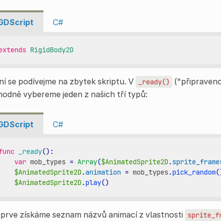
GDScript
C#
extends
RigidBody2D
í se podívejme na zbytek skriptu. V
("připraveno
_ready()
odně vybereme jeden z našich tří typů:
GDScript
C#
func
_ready
():
var
mob_types
=
Array
(
$AnimatedSprite2D
.
sprite_frame
$AnimatedSprite2D
.
animation
=
mob_types
.
pick_random
(
$AnimatedSprite2D
.
play
()
jprve získáme seznam názvů animací z vlastnosti
sprite_f