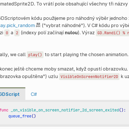
matedSprite2D. To vrátí pole obsahující všechny tři názvy
GDScriptovém kódu použijeme pro náhodný výběr jednoho 
ray.pick_random
("vybrat náhodné"). V C# kódu pro výb
zi
a
(indexy polí začínají
nulou
). Výraz
0
2
GD.Randi()
%
ally, we call
to start playing the chosen animation.
play()
konec ještě chceme moby smazat, když opustí obrazovku. P
obrazovka opuštěna") uzlu
k u
VisibleOnScreenNotifier2D
GDScript
C#
func
_on_visible_on_screen_notifier_2d_screen_exited
():
queue_free
()