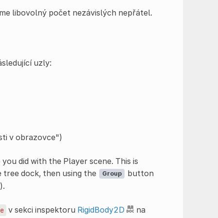
me libovolný počet nezávislých nepřátel.
ledující uzly:
osti v obrazovce")
 you did with the Player scene. This is
e tree dock, then using the
button
Group
).
v sekci inspektoru
RigidBody2D
na
e