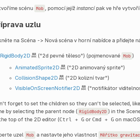
tvoříme scénu
, pomocí jejíž
instancí
pak ve hře vytvoří
Mob
íprava uzlu
kněte na Scéna -> Nová scéna v horní nabídce a přidejte nás
RigidBody2D
("2d pevné těleso") (pojmenované
)
Mob
AnimatedSprite2D
("2D animovaný sprite")
CollisionShape2D
("2D kolizní tvar")
VisibleOnScreenNotifier2D
("notifikátor viditeln
't forget to set the children so they can't be selected, like
e by selecting the parent node (
) in the Scen
RigidBody2D
the top of the 2D editor (
or
on macOS
Ctrl
+
G
Cmd
+
G
berte uzel
a nastavte jeho vlastnost
Mob
Měřítko
gravitac