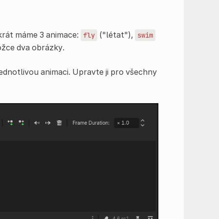
krát máme 3 animace:
("létat"),
fly
swim
ložce dva obrázky.
dnotlivou animaci. Upravte ji pro všechny