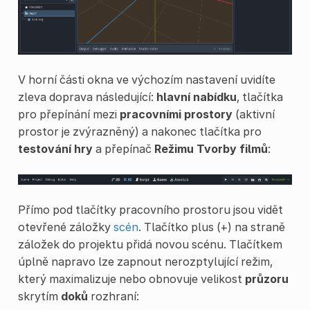
V horní části okna ve výchozím nastavení uvidíte
zleva doprava následující:
hlavní nabídku
, tlačítka
pro přepínání mezi
pracovními prostory
(aktivní
prostor je zvýrazněný) a nakonec tlačítka pro
testování hry
a přepínač
Režimu Tvorby filmů
:
Přímo pod tlačítky pracovního prostoru jsou vidět
otevřené záložky
scén
. Tlačítko plus (+) na straně
záložek do projektu přidá novou scénu. Tlačítkem
úplně napravo lze zapnout nerozptylující režim,
který maximalizuje nebo obnovuje velikost
průzoru
skrytím
doků
rozhraní: