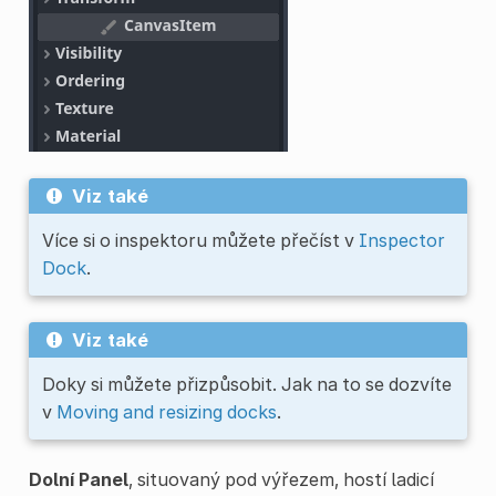
Viz také
Více si o inspektoru můžete přečíst v
Inspector
Dock
.
Viz také
Doky si můžete přizpůsobit. Jak na to se dozvíte
v
Moving and resizing docks
.
Dolní Panel
, situovaný pod výřezem, hostí ladicí