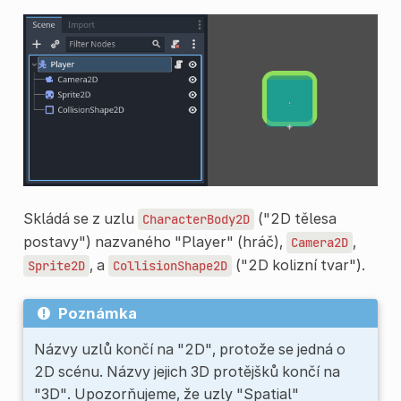
Skládá se z uzlu
("2D tělesa
CharacterBody2D
postavy") nazvaného "Player" (hráč),
,
Camera2D
, a
("2D kolizní tvar").
Sprite2D
CollisionShape2D
Poznámka
Názvy uzlů končí na "2D", protože se jedná o
2D scénu. Názvy jejich 3D protějšků končí na
"3D". Upozorňujeme, že uzly "Spatial"