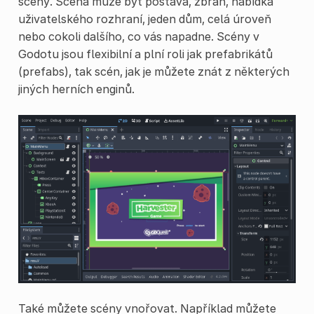
scény. Scéna může být postava, zbraň, nabídka
uživatelského rozhraní, jeden dům, celá úroveň
nebo cokoli dalšího, co vás napadne. Scény v
Godotu jsou flexibilní a plní roli jak prefabrikátů
(prefabs), tak scén, jak je můžete znát z některých
jiných herních enginů.
Také můžete scény vnořovat. Například můžete