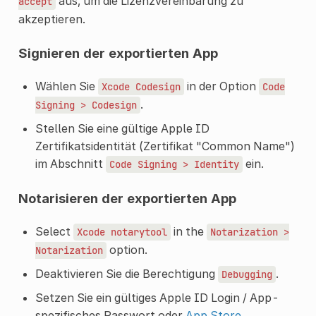
aus, um die Lizenzvereinbarung zu
accept
akzeptieren.
Signieren der exportierten App
Wählen Sie
in der Option
Xcode
Codesign
Code
.
Signing
>
Codesign
Stellen Sie eine gültige Apple ID
Zertifikatsidentität (Zertifikat "Common Name")
im Abschnitt
ein.
Code
Signing
>
Identity
Notarisieren der exportierten App
Select
in the
Xcode
notarytool
Notarization
>
option.
Notarization
Deaktivieren Sie die Berechtigung
.
Debugging
Setzen Sie ein gültiges Apple ID Login / App-
spezifisches Passwort oder
App Store