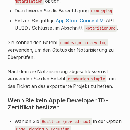
option.
Notarization
Deaktivieren Sie die Berechtigung
.
Debugging
Setzen Sie gültige
App Store Connect
-API
UUID / Schlüssel im Abschnitt
.
Notarisierung
Sie können den Befehl
rcodesign
notary-log
verwenden, um den Status der Notarisierung zu
überprüfen.
Nachdem die Notarisierung abgeschlossen ist,
verwenden Sie den Befehl
, um
rcodesign
staple
das Ticket an das exportierte Projekt zu heften.
Wenn Sie kein Apple Developer ID-
Zertifikat besitzen
Wählen Sie
in der Option
Built-in
(nur
ad-hoc)
.
Code
Signing
>
Codesign