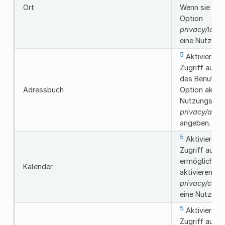
Ort
Wenn sie aktiv
Option
privacy/loca
eine Nutzun
5
Aktivieren 
Zugriff auf 
des Benutzer
Adressbuch
Option aktivi
Nutzungsmeld
privacy/add
angeben.
5
Aktivieren 
Zugriff auf 
ermöglichen.
Kalender
aktivieren, so
privacy/cale
eine Nutzun
5
Aktivieren 
Zugriff auf d