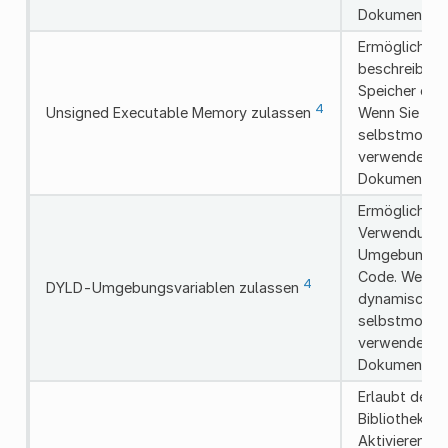
Dokumentati
Ermöglicht di
beschreibba
Speicher ohn
4
Unsigned Executable Memory zulassen
Wenn Sie Ad
selbstmodifi
verwenden, a
Dokumentati
Ermöglicht d
Verwendung 
Umgebungsva
Code. Wenn 
4
DYLD-Umgebungsvariablen zulassen
dynamischem
selbstmodifi
verwenden, a
Dokumentati
Erlaubt der 
Bibliotheken
Aktivieren Si