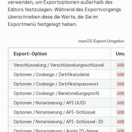
verwenden, um Exportoptionen außerhalb des
Editors festzulegen. Während des Exportvorgangs
überschreiben diese die Werte, die Sie im
Exportmenü festgelegt haben.
macOS Export-Umgebungsva
Export-Option
Umgebu
Verschlüsselung / Verschlüsselungsschlüssel
GODOT_
Optionen / Codesign / Zertifikatsdatei
GODOT_
Optionen / Codesign / Zertifikatspasswort
GODOT_
Optionen / Codesign / Bereitstellungsprofil
GODOT_
Optionen / Notarisierung / API UUID
GODOT_
Optionen / Notarisierung / API-Schlüssel
GODOT_
Optionen / Notarisierung / API-Schlüssel-ID
GODOT_
Optionen / Notarisierung / Apple ID-Name
GODOT_