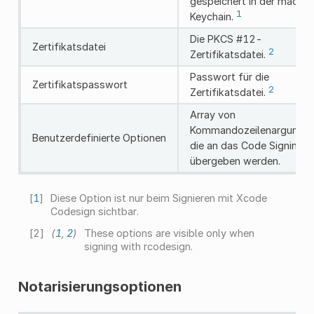
gespeichert in der macOS
1
Keychain.
Die PKCS #12-
Zertifikatsdatei
2
Zertifikatsdatei.
Passwort für die
Zertifikatspasswort
2
Zertifikatsdatei.
Array von
Kommandozeilenargument
Benutzerdefinierte Optionen
die an das Code Signing T
übergeben werden.
[
1
]
Diese Option ist nur beim Signieren mit Xcode
Codesign sichtbar.
[
2
]
(
1
,
2
)
These options are visible only when
signing with rcodesign.
Notarisierungsoptionen