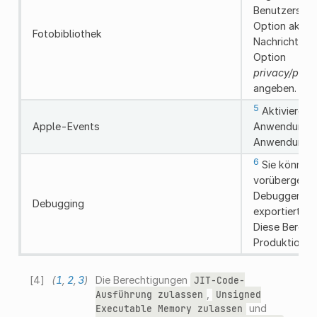
Benutzers zu
Option aktivi
Fotobibliothek
Nachricht üb
Option
privacy/phot
angeben.
5
Aktivieren S
Apple-Events
Anwendung A
Anwendungen
6
Sie können 
vorübergehen
Debugger (GD
Debugging
exportierten
Diese Berecht
Produktionse
[
4
]
(
1
,
2
,
3
)
Die Berechtigungen
JIT-Code-
,
Ausführung
zulassen
Unsigned
und
Executable
Memory
zulassen