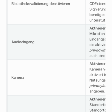
Bibliotheksvalidierung deaktivieren
GDExtension
Signierung v
bereitgestel
unterstützen
Aktivieren Si
Mikrofon ode
Eingangsque
Audioeingang
sie aktiviert 
privacy/mic
auch eine N
Aktivieren Si
Kamera verw
aktiviert ist,
Kamera
Nutzungsmeld
privacy/cam
angeben.
Aktivieren Si
Standortinfo
Standortdie