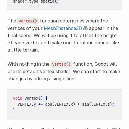
shader_type
spatial
;
The
function determines where the
vertex()
vertices of your
MeshInstance3D
appear in the
final scene. We will be using it to offset the height
of each vertex and make our flat plane appear like
a little terrain.
With nothing in the
function, Godot will
vertex()
use its default vertex shader. We can start to make
changes by adding a single line:
void
vertex
()
{
VERTEX
.
y
+=
cos
(
VERTEX
.
x
)
*
sin
(
VERTEX
.
z
);
}