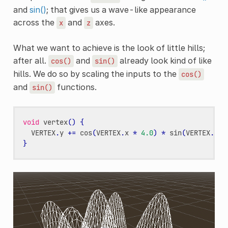
and
sin()
; that gives us a wave-like appearance
across the
and
axes.
x
z
What we want to achieve is the look of little hills;
after all.
and
already look kind of like
cos()
sin()
hills. We do so by scaling the inputs to the
cos()
and
functions.
sin()
void
vertex
()
{
VERTEX
.
y
+=
cos
(
VERTEX
.
x
*
4.0
)
*
sin
(
VERTEX
.
z
*
}