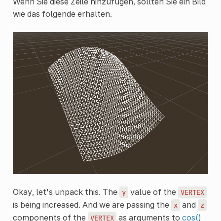
Wenn Sie diese Zeile hinzufügen, sollten Sie ein Bild
wie das folgende erhalten.
Okay, let's unpack this. The
value of the
y
VERTEX
is being increased. And we are passing the
and
x
z
components of the
as arguments to
cos()
VERTEX