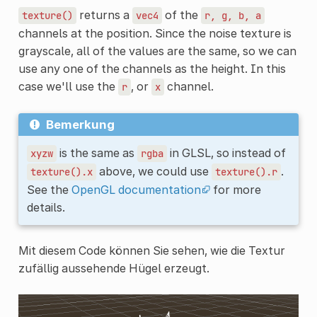
returns a
of the
texture()
vec4
r,
g,
b,
a
channels at the position. Since the noise texture is
grayscale, all of the values are the same, so we can
use any one of the channels as the height. In this
case we'll use the
, or
channel.
r
x
Bemerkung
is the same as
in GLSL, so instead of
xyzw
rgba
above, we could use
.
texture().x
texture().r
See the
OpenGL documentation
for more
details.
Mit diesem Code können Sie sehen, wie die Textur
zufällig aussehende Hügel erzeugt.