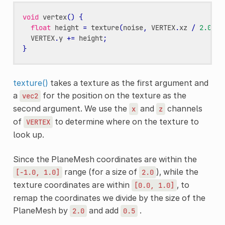
void
vertex
()
{
float
height
=
texture
(
noise
,
VERTEX
.
xz
/
2.0
+
VERTEX
.
y
+=
height
;
}
texture()
takes a texture as the first argument and
a
for the position on the texture as the
vec2
second argument. We use the
and
channels
x
z
of
to determine where on the texture to
VERTEX
look up.
Since the PlaneMesh coordinates are within the
range (for a size of
), while the
[-1.0,
1.0]
2.0
texture coordinates are within
, to
[0.0,
1.0]
remap the coordinates we divide by the size of the
PlaneMesh by
and add
.
2.0
0.5