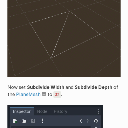
Now set
Subdivide Width
and
Subdivide Depth
of
the
PlaneMesh
to
.
32