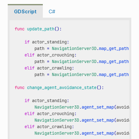
GDScript
C#
func
update_path
():
if
actor_standing
:
path
=
NavigationServer3D
.
map_get_path
(
sta
elif
actor_crouching
:
path
=
NavigationServer3D
.
map_get_path
(
cro
elif
actor_crawling
:
path
=
NavigationServer3D
.
map_get_path
(
cra
func
change_agent_avoidance_state
():
if
actor_standing
:
NavigationServer3D
.
agent_set_map
(
avoidance
elif
actor_crouching
:
NavigationServer3D
.
agent_set_map
(
avoidance
elif
actor_crawling
:
NavigationServer3D
.
agent_set_map
(
avoidance