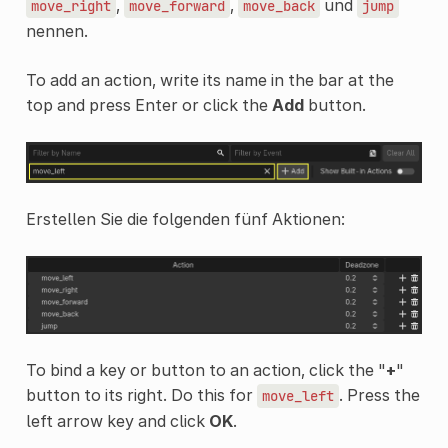
,
,
und
move_right
move_forward
move_back
jump
nennen.
To add an action, write its name in the bar at the
top and press Enter or click the
Add
button.
Erstellen Sie die folgenden fünf Aktionen:
To bind a key or button to an action, click the "
+
"
button to its right. Do this for
. Press the
move_left
left arrow key and click
OK
.