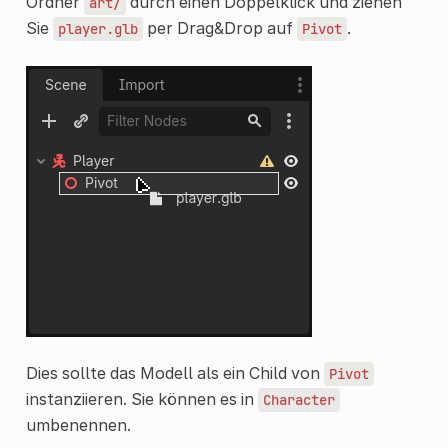
Ordner
durch einen Doppelklick und ziehen
art/
Sie
per Drag&Drop auf
.
player.glb
Pivot
Dies sollte das Modell als ein Child von
Pivot
instanziieren. Sie können es in
Character
umbenennen.