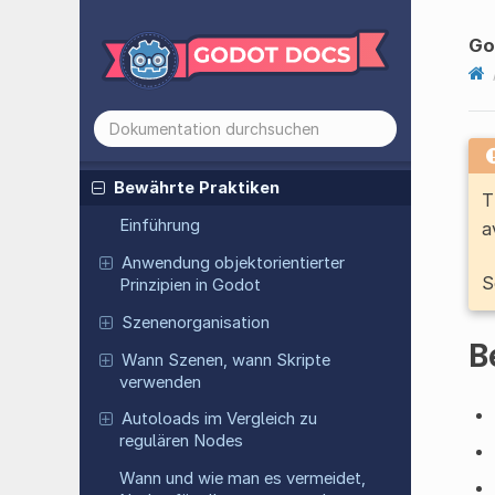
Go
ÜBER
ERSTE SCHRITTE
HANDBUCH
Bewährte Praktiken
T
Einführung
a
Anwendung objektorientierter
S
Prinzipien in Godot
Szenenorganisation
B
Wann Szenen, wann Skripte
verwenden
Autoloads im Vergleich zu
regulären Nodes
Wann und wie man es vermeidet,