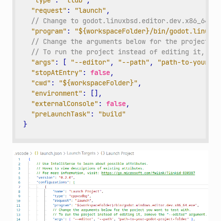
"type"
:
"lldb"
,
"request"
:
"launch"
,
// Change to godot.linuxbsd.editor.dev.x86_64.ll
"program"
:
"${workspaceFolder}/bin/godot.linuxbs
// Change the arguments below for the project yo
// To run the project instead of editing it, rem
"args"
:
[
"--editor"
,
"--path"
,
"path-to-your-go
"stopAtEntry"
:
false
,
"cwd"
:
"${workspaceFolder}"
,
"environment"
:
[],
"externalConsole"
:
false
,
"preLaunchTask"
:
"build"
}