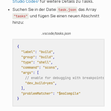
Studio Code
für weitere Details zu Tasks.
Suchen Sie in der Datei
das Array
task.json
und fügen Sie einen neuen Abschnitt
"tasks"
hinzu:
.vscode/tasks.json
{
"label"
:
"build"
,
"group"
:
"build"
,
"type"
:
"shell"
,
"command"
:
"scons"
,
"args"
:
[
// enable for debugging with breakpoints
"dev_build=yes"
,
],
"problemMatcher"
:
"$msCompile"
}