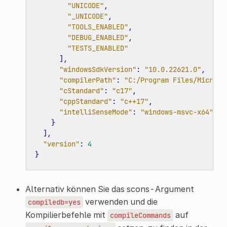
"UNICODE"
,
"_UNICODE"
,
"TOOLS_ENABLED"
,
"DEBUG_ENABLED"
,
"TESTS_ENABLED"
],
"windowsSdkVersion"
:
"10.0.22621.0"
,
"compilerPath"
:
"C:/Program Files/Microso
"cStandard"
:
"c17"
,
"cppStandard"
:
"c++17"
,
"intelliSenseMode"
:
"windows-msvc-x64"
}
],
"version"
:
4
}
Alternativ können Sie das scons-Argument
verwenden und die
compiledb=yes
Kompilierbefehle mit
auf
compileCommands