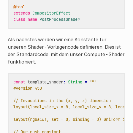
@tool
extends
CompositorEffect
class_name
PostProcessShader
Als nächstes werden wir eine Konstante für
unseren Shader-Vorlagencode definieren. Dies ist
der Standardcode, mit dem unser Compute-Shader
funktioniert.
const
template_shader
:
String
=
"""
#version 450
// Invocations in the (x, y, z) dimension
layout(local_size_x = 8, local_size_y = 8, local_s
layout(rgba16f, set = 0, binding = 0) uniform imag
// Our push constant