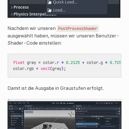
Nachdem wir unseren
PostProcessShader
ausgewählt haben, müssen wir unseren Benutzer-
Shader-Code einstellen:
float
gray
=
color
.
r
*
0.2125
+
color
.
g
*
0.7154
+
color
.
rgb
=
vec3
(
gray
);
Damit ist die Ausgabe in Graustufen erfolgt.