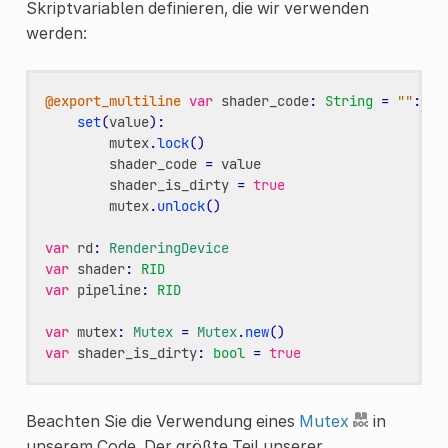
Skriptvariablen definieren, die wir verwenden
werden:
@export_multiline
var
shader_code
:
String
=
""
:
set
(
value
):
mutex
.
lock
()
shader_code
=
value
shader_is_dirty
=
true
mutex
.
unlock
()
var
rd
:
RenderingDevice
var
shader
:
RID
var
pipeline
:
RID
var
mutex
:
Mutex
=
Mutex
.
new
()
var
shader_is_dirty
:
bool
=
true
Beachten Sie die Verwendung eines
Mutex
in
unserem Code. Der größte Teil unserer