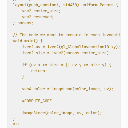
layout(push_constant, std430) uniform Params {
vec2 raster_size;
vec2 reserved;
} params;
// The code we want to execute in each invocation
void main() {
ivec2 uv = ivec2(gl_GlobalInvocationID.xy);
ivec2 size = ivec2(params.raster_size);
if (uv.x >= size.x || uv.y >= size.y) {
return;
}
vec4 color = imageLoad(color_image, uv);
#COMPUTE_CODE
imageStore(color_image, uv, color);
}
"""