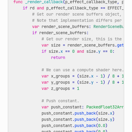
func
_render_callback
(
p_effect_callback_type
,
p_re
if
rd
and
p_effect_callback_type
==
EFFECT_CAL
# Get our render scene buffers object, thi
# Note that implementation differs per ren
var
render_scene_buffers
:
RenderSceneBuffe
if
render_scene_buffers
:
# Get our render size, this is the 3D 
var
size
=
render_scene_buffers
.
get_in
if
size
.
x
==
0
and
size
.
y
==
0
:
return
# We can use a compute shader here.
var
x_groups
=
(
size
.
x
-
1
)
/
8
+
1
var
y_groups
=
(
size
.
y
-
1
)
/
8
+
1
var
z_groups
=
1
# Push constant.
var
push_constant
:
PackedFloat32Array
push_constant
.
push_back
(
size
.
x
)
push_constant
.
push_back
(
size
.
y
)
push_constant
.
push_back
(
0.0
)
push_constant
.
push_back
(
0.0
)