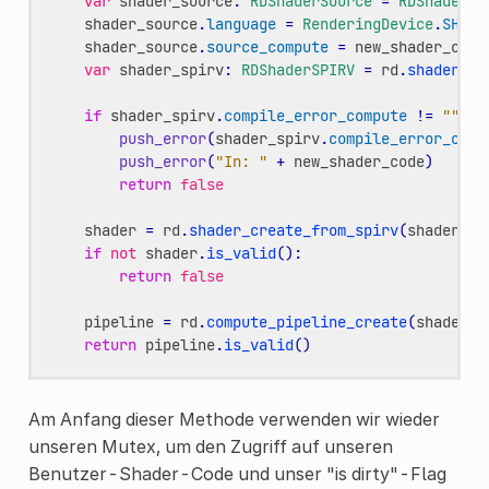
var
shader_source
:
RDShaderSource
=
RDShaderSo
shader_source
.
language
=
RenderingDevice
.
SHADE
shader_source
.
source_compute
=
new_shader_code
var
shader_spirv
:
RDShaderSPIRV
=
rd
.
shader_co
if
shader_spirv
.
compile_error_compute
!=
""
:
push_error
(
shader_spirv
.
compile_error_comp
push_error
(
"In: "
+
new_shader_code
)
return
false
shader
=
rd
.
shader_create_from_spirv
(
shader_sp
if
not
shader
.
is_valid
():
return
false
pipeline
=
rd
.
compute_pipeline_create
(
shader
)
return
pipeline
.
is_valid
()
Am Anfang dieser Methode verwenden wir wieder
unseren Mutex, um den Zugriff auf unseren
Benutzer-Shader-Code und unser "is dirty"-Flag