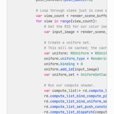
# Loop through views just in case we'r
var
view_count
=
render_scene_buffers
.
for
view
in
range
(
view_count
):
# Get the RID for our color image,
var
input_image
=
render_scene_buf
# Create a uniform set.
# This will be cached; the cache w
var
uniform
:
RDUniform
=
RDUniform
uniform
.
uniform_type
=
RenderingDe
uniform
.
binding
=
0
uniform
.
add_id
(
input_image
)
var
uniform_set
=
UniformSetCacheR
# Run our compute shader.
var
compute_list
:
=
rd
.
compute_list
rd
.
compute_list_bind_compute_pipel
rd
.
compute_list_bind_uniform_set
(
c
rd
.
compute_list_set_push_constant
(
rd
.
compute_list_dispatch
(
compute_l