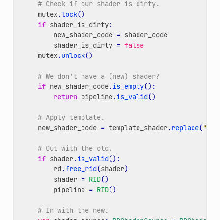
# Check if our shader is dirty.
mutex
.
lock
()
if
shader_is_dirty
:
new_shader_code
=
shader_code
shader_is_dirty
=
false
mutex
.
unlock
()
# We don't have a (new) shader?
if
new_shader_code
.
is_empty
():
return
pipeline
.
is_valid
()
# Apply template.
new_shader_code
=
template_shader
.
replace
(
"#CO
# Out with the old.
if
shader
.
is_valid
():
rd
.
free_rid
(
shader
)
shader
=
RID
()
pipeline
=
RID
()
# In with the new.