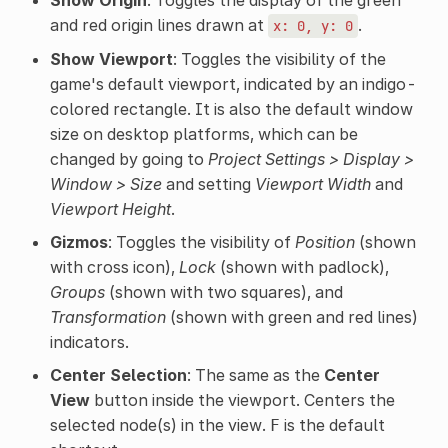
Show Origin
: Toggles the display of the green
and red origin lines drawn at
.
x:
0,
y:
0
Show Viewport
: Toggles the visibility of the
game's default viewport, indicated by an indigo-
colored rectangle. It is also the default window
size on desktop platforms, which can be
changed by going to
Project Settings > Display >
Window > Size
and setting
Viewport Width
and
Viewport Height
.
Gizmos
: Toggles the visibility of
Position
(shown
with cross icon),
Lock
(shown with padlock),
Groups
(shown with two squares), and
Transformation
(shown with green and red lines)
indicators.
Center Selection
: The same as the
Center
View
button inside the viewport. Centers the
selected node(s) in the view.
is the default
F