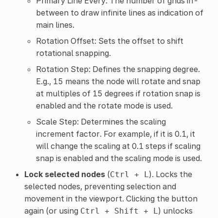
Primary Line Every: The number of grids in-
between to draw infinite lines as indication of
main lines.
Rotation Offset: Sets the offset to shift
rotational snapping.
Rotation Step: Defines the snapping degree.
E.g., 15 means the node will rotate and snap
at multiples of 15 degrees if rotation snap is
enabled and the rotate mode is used.
Scale Step: Determines the scaling
increment factor. For example, if it is 0.1, it
will change the scaling at 0.1 steps if scaling
snap is enabled and the scaling mode is used.
Lock selected nodes
(
). Locks the
Ctrl
+
L
selected nodes, preventing selection and
movement in the viewport. Clicking the button
again (or using
) unlocks
Ctrl
+
Shift
+
L