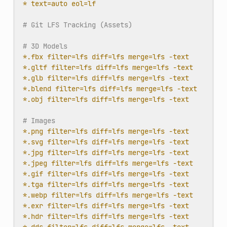
* text=auto eol=lf
# Git LFS Tracking (Assets)
# 3D Models
*.fbx filter=lfs diff=lfs merge=lfs -text
*.gltf filter=lfs diff=lfs merge=lfs -text
*.glb filter=lfs diff=lfs merge=lfs -text
*.blend filter=lfs diff=lfs merge=lfs -text
*.obj filter=lfs diff=lfs merge=lfs -text
# Images
*.png filter=lfs diff=lfs merge=lfs -text
*.svg filter=lfs diff=lfs merge=lfs -text
*.jpg filter=lfs diff=lfs merge=lfs -text
*.jpeg filter=lfs diff=lfs merge=lfs -text
*.gif filter=lfs diff=lfs merge=lfs -text
*.tga filter=lfs diff=lfs merge=lfs -text
*.webp filter=lfs diff=lfs merge=lfs -text
*.exr filter=lfs diff=lfs merge=lfs -text
*.hdr filter=lfs diff=lfs merge=lfs -text
*.dds filter=lfs diff=lfs merge=lfs -text