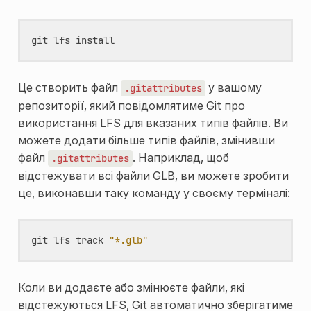
git
lfs
install
Це створить файл
у вашому
.gitattributes
репозиторії, який повідомлятиме Git про
використання LFS для вказаних типів файлів. Ви
можете додати більше типів файлів, змінивши
файл
. Наприклад, щоб
.gitattributes
відстежувати всі файли GLB, ви можете зробити
це, виконавши таку команду у своєму терміналі:
git
lfs
track
"*.glb"
Коли ви додаєте або змінюєте файли, які
відстежуються LFS, Git автоматично зберігатиме