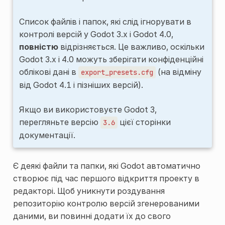
Список файлів і папок, які слід ігнорувати в
контролі версій у Godot 3.x і Godot 4.0,
повністю
відрізняється. Це важливо, оскільки
Godot 3.x і 4.0 можуть зберігати конфіденційні
облікові дані в
(на відміну
export_presets.cfg
від Godot 4.1 і пізніших версій).
Якщо ви використовуєте Godot 3,
перегляньте версію
цієї сторінки
3.6
документації.
Є деякі файли та папки, які Godot автоматично
створює під час першого відкриття проекту в
редакторі. Щоб уникнути роздування
репозиторію контролю версій згенерованими
даними, ви повинні додати їх до свого