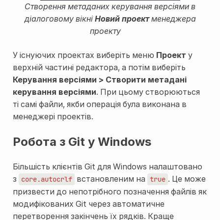
Створення метаданих керування версіями в
діалоговому вікні
Новий проект
менеджера
проекту
У існуючих проектах виберіть меню
Проект
у
верхній частині редактора, а потім виберіть
Керування версіями > Створити метадані
керування версіями
. При цьому створюються
ті самі файли, якби операція була виконана в
менеджері проектів.
Робота з Git у Windows
Більшість клієнтів Git для Windows налаштовано
з
встановленим на
. Це може
core.autocrlf
true
призвести до непотрібного позначення файлів як
модифікованих Git через автоматичне
перетворення закінчень їх рядків. Краще