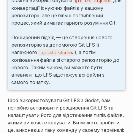
Можна використовувати
для
git
lfs
migrate
конвертації існуючих файлів у вашому
репозиторії, але це більш поглиблений
процес, який вимагає гарного розуміння Git.
Поширений підхід — це створення нового
репозиторію за допомогою Git LFS (і
належного
), а потім
.gitattributes
копіювання файлів зі старого репозиторію до
нового. Таким чином, ви можете бути
впевнені, що LFS відстежує всі файли з
самого початку.
Щоб використовувати Git LFS з Godot, вам
потрібно встановити розширення Git LFS та
налаштувати його для відстеження типів файлів,
якими ви хочете керувати. Ви можете зробити
це, виконавши таку команду у своєму терміналі: