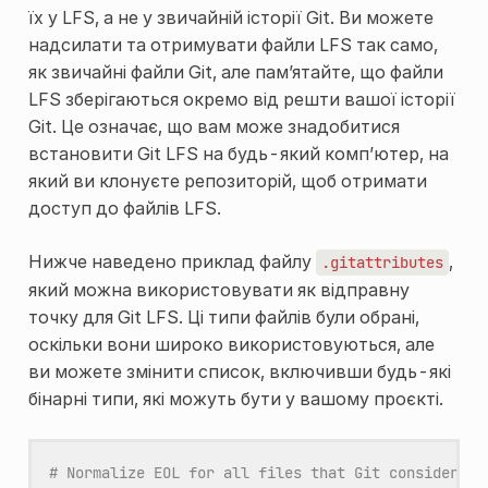
їх у LFS, а не у звичайній історії Git. Ви можете
надсилати та отримувати файли LFS так само,
як звичайні файли Git, але пам’ятайте, що файли
LFS зберігаються окремо від решти вашої історії
Git. Це означає, що вам може знадобитися
встановити Git LFS на будь-який комп’ютер, на
який ви клонуєте репозиторій, щоб отримати
доступ до файлів LFS.
Нижче наведено приклад файлу
,
.gitattributes
який можна використовувати як відправну
точку для Git LFS. Ці типи файлів були обрані,
оскільки вони широко використовуються, але
ви можете змінити список, включивши будь-які
бінарні типи, які можуть бути у вашому проєкті.
# Normalize EOL for all files that Git considers t