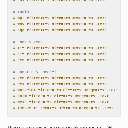
# Audio
*.mp3 filter=lfs diff=lfs merge=lfs -text
*.wav filter=lfs diff=lfs merge=lfs -text
*.ogg filter=lfs diff=lfs merge=lfs -text
# Font & Icon
*.ttf filter=lfs diff=lfs merge=lfs -text
*.otf filter=lfs diff=lfs merge=lfs -text
*.ico filter=lfs diff=lfs merge=lfs -text
# Godot LFS Specific
*.scn filter=lfs diff=lfs merge=lfs -text
*.res filter=lfs diff=lfs merge=lfs -text
*.material filter=lfs diff=lfs merge=lfs -text
*.anim filter=lfs diff=lfs merge=lfs -text
*.mesh filter=lfs diff=lfs merge=lfs -text
*.lmbake filter=lfs diff=lfs merge=lfs -text
Для отримання додаткової інформації про Git