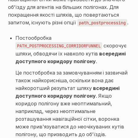
об'їзду для агентів на більших полігонах. Для
покращення якості шляхів, що повертаються
запитом, існують різні опції
.
path_postprocessing
Постообробка
скорочує
PATH_POSTPROCESSING_CORRIDORFUNNEL
шляхи, обводячи їх навколо кутів
всередині
доступного коридору полігону
.
Це постобробка за замовчуванням і зазвичай
також найкорисніша, оскільки вона дає
найкоротший результат шляху
всередині
доступного коридору полігону
. Якщо
коридор полігону вже неоптимальний,
наприклад, через неоптимальне
розташування навігаційної сітки, воронка
може прив'язуватися до неочікуваних кутів
полігону, що призводить до об'їздів.