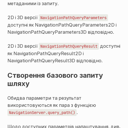
метаданими із запиту.
2D і 3D версії
NavigationPathQueryParameters
доступні як
NavigationPathQueryParameters2D
і
NavigationPathQueryParameters3D
відповідно.
2D і 3D версії
доступні
NavigationPathQueryResult
як
NavigationPathQueryResult2D
і
NavigationPathQueryResult3D
відповідно.
Створення базового запиту
шляху
Обидва параметри та результат
використовуються як пара з функцією
.
NavigationServer.query_path()
Щодо доступних параметрів налаштування, див.