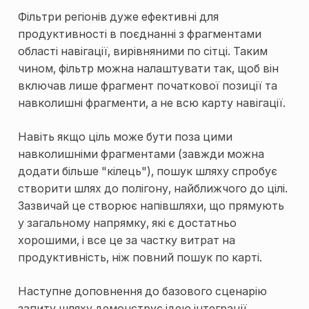
Фільтри регіонів дуже ефективні для
продуктивності в поєднанні з фрагментами
області навігації, вирівняними по сітці. Таким
чином, фільтр можна налаштувати так, щоб він
включав лише фрагмент початкової позиції та
навколишні фрагменти, а не всю карту навігації.
Навіть якщо ціль може бути поза цими
навколишніми фрагментами (завжди можна
додати більше "кілець"), пошук шляху спробує
створити шлях до полігону, найближчого до цілі.
Зазвичай це створює напівшляхи, що прямують
у загальному напрямку, які є достатньо
хорошими, і все це за частку витрат на
продуктивність, ніж повний пошук по карті.
Наступне доповнення до базового сценарію
запиту шляху демонструє ідею інтеграції