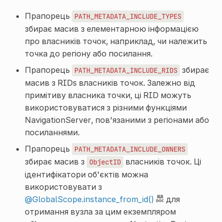
Прапорець
PATH_METADATA_INCLUDE_TYPES
збирає масив з елементарною інформацією
про власників точок, наприклад, чи належить
точка до регіону або посилання.
Прапорець
збирає
PATH_METADATA_INCLUDE_RIDS
масив з
RIDs
власників точок. Залежно від
примітиву власника точки, ці RID можуть
використовуватися з різними функціями
NavigationServer, пов'язаними з регіонами або
посиланнями.
Прапорець
PATH_METADATA_INCLUDE_OWNERS
збирає масив з
власників точок. Ці
ObjectID
ідентифікатори об'єктів можна
використовувати з
@GlobalScope.instance_from_id()
для
отримання вузла за цим екземпляром