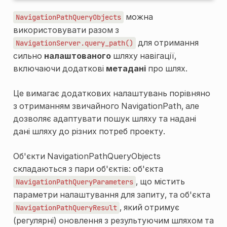
можна
NavigationPathQueryObjects
використовувати разом з
для отримання
NavigationServer.query_path()
сильно
налаштованого
шляху навігації,
включаючи додаткові
метадані
про шлях.
Це вимагає додаткових налаштувань порівняно
з отриманням звичайного NavigationPath, але
дозволяє адаптувати пошук шляху та надані
дані шляху до різних потреб проекту.
Об'єкти NavigationPathQueryObjects
складаються з пари об'єктів: об'єкта
, що містить
NavigationPathQueryParameters
параметри налаштування для запиту, та об'єкта
, який отримує
NavigationPathQueryResult
(регулярні) оновлення з результуючим шляхом та