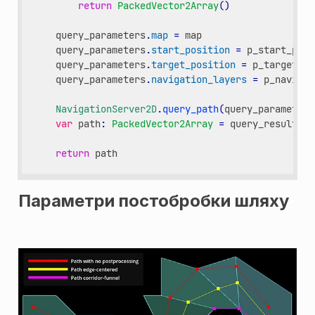
return
PackedVector2Array
()
query_parameters
.
map
=
map
query_parameters
.
start_position
=
p_start_posi
query_parameters
.
target_position
=
p_target_po
query_parameters
.
navigation_layers
=
p_navigat
NavigationServer2D
.
query_path
(
query_parameters
var
path
:
PackedVector2Array
=
query_result
.
ge
return
path
Параметри постобробки шляху