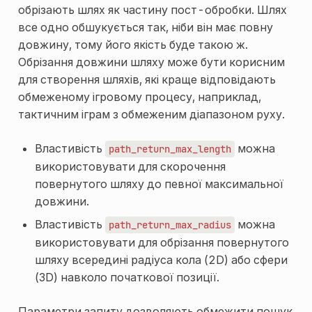
обрізають шлях як частину пост-обробки. Шлях
все одно обшукується так, ніби він має повну
довжину, тому його якість буде такою ж.
Обрізання довжини шляху може бути корисним
для створення шляхів, які краще відповідають
обмеженому ігровому процесу, наприклад,
тактичним іграм з обмеженим діапазоном руху.
Властивість
можна
path_return_max_length
використовувати для скорочення
повернутого шляху до певної максимальної
довжини.
Властивість
можна
path_return_max_radius
використовувати для обрізання повернутого
шляху всередині радіуса кола (2D) або сфери
(3D) навколо початкової позиції.
Параметри запиту дозволяють обмежити пошук