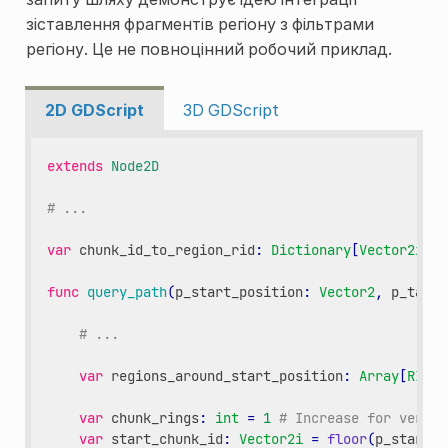
зіставлення фрагментів регіону з фільтрами
регіону. Це не повноцінний робочий приклад.
2D GDScript
3D GDScript
extends
Node2D
# ...
var
chunk_id_to_region_rid
:
Dictionary
[
Vector2i
,
R
func
query_path
(
p_start_position
:
Vector2
,
p_targe
# ...
var
regions_around_start_position
:
Array
[
RID
]
var
chunk_rings
:
int
=
1
# Increase for very s
var
start_chunk_id
:
Vector2i
=
floor
(
p_start_p