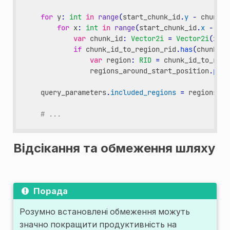
for
y
:
int
in
range
(
start_chunk_id
.
y
-
chunk_r
for
x
:
int
in
range
(
start_chunk_id
.
x
-
chu
var
chunk_id
:
Vector2i
=
Vector2i
(
x
,
y
if
chunk_id_to_region_rid
.
has
(
chunk_id
var
region
:
RID
=
chunk_id_to_regi
regions_around_start_position
.
push
query_parameters
.
included_regions
=
regions_ar
# ...
Відсікання та обмеження шляху
Порада
Розумно встановлені обмеження можуть
значно покращити продуктивність на