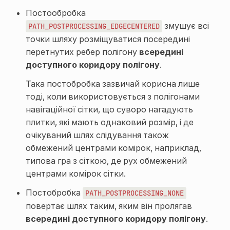
Постообробка
змушує всі
PATH_POSTPROCESSING_EDGECENTERED
точки шляху розміщуватися посередині
перетнутих ребер полігону
всередині
доступного коридору полігону
.
Така постобробка зазвичай корисна лише
тоді, коли використовується з полігонами
навігаційної сітки, що суворо нагадують
плитки, які мають однаковий розмір, і де
очікуваний шлях слідування також
обмежений центрами комірок, наприклад,
типова гра з сіткою, де рух обмежений
центрами комірок сітки.
Постобробка
PATH_POSTPROCESSING_NONE
повертає шлях таким, яким він пролягав
всередині доступного коридору полігону
.