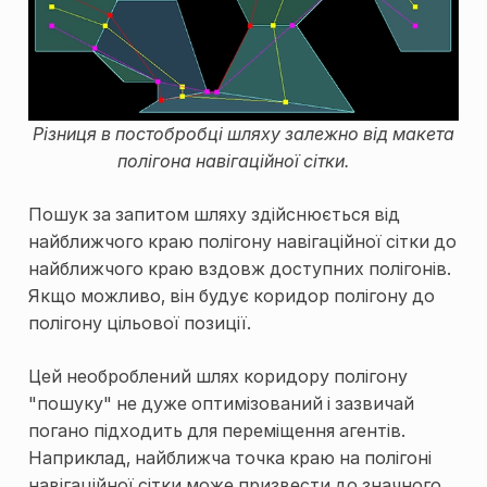
Різниця в постобробці шляху залежно від макета
полігона навігаційної сітки.
Пошук за запитом шляху здійснюється від
найближчого краю полігону навігаційної сітки до
найближчого краю вздовж доступних полігонів.
Якщо можливо, він будує коридор полігону до
полігону цільової позиції.
Цей необроблений шлях коридору полігону
"пошуку" не дуже оптимізований і зазвичай
погано підходить для переміщення агентів.
Наприклад, найближча точка краю на полігоні
навігаційної сітки може призвести до значного