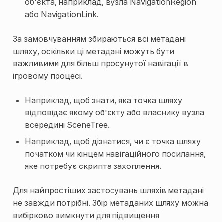
об'єкта, наприклад, вузла NavigationRegion
або NavigationLink.
За замовчуванням збираються всі метадані
шляху, оскільки ці метадані можуть бути
важливими для більш просунутої навігації в
ігровому процесі.
Наприклад, щоб знати, яка точка шляху
відповідає якому об'єкту або власнику вузла
всередині SceneTree.
Наприклад, щоб дізнатися, чи є точка шляху
початком чи кінцем навігаційного посилання,
яке потребує скрипта захоплення.
Для найпростіших застосувань шляхів метадані
не завжди потрібні. Збір метаданих шляху можна
вибірково вимкнути для підвищення