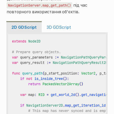
під час
NavigationServer.map_get_path()
повторного використання об'єктів.
2D GDScript
3D GDScript
extends
Node2D
# Prepare query objects.
var
query_parameters
:
=
NavigationPathQueryParamet
var
query_result
:
=
NavigationPathQueryResult2D
.
ne
func
query_path
(
p_start_position
:
Vector2
,
p_targe
if
not
is_inside_tree
():
return
PackedVector2Array
()
var
map
:
RID
=
get_world_2d
()
.
get_navigation_m
if
NavigationServer2D
.
map_get_iteration_id
(
map
# This map has never synced and is empty, 