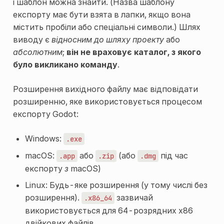
і шаблон можна знайти. (Назва шаблону
експорту має бути взята в лапки, якщо вона
містить пробіли або спеціальні символи.) Шлях
виводу є
відносним до шляху проекту
або
абсолютним
;
він не враховує каталог, з якого
було викликано команду
.
Розширення вихідного файлу має відповідати
розширенню, яке використовується процесом
експорту Godot:
Windows:
.exe
macOS:
або
(або
під час
.app
.zip
.dmg
експорту
з
macOS)
Linux: Будь-яке розширення (у тому числі без
розширення).
зазвичай
.x86_64
використовується для 64-розрядних x86
двійкових файлів.