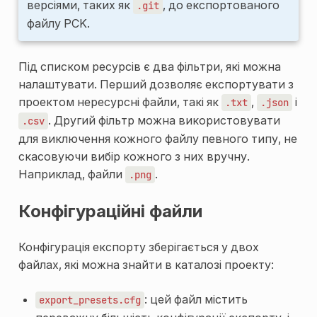
версіями, таких як
, до експортованого
.git
файлу PCK.
Під списком ресурсів є два фільтри, які можна
налаштувати. Перший дозволяє експортувати з
проектом нересурсні файли, такі як
,
і
.txt
.json
. Другий фільтр можна використовувати
.csv
для виключення кожного файлу певного типу, не
скасовуючи вибір кожного з них вручну.
Наприклад, файли
.
.png
Конфігураційні файли
Конфігурація експорту зберігається у двох
файлах, які можна знайти в каталозі проекту:
: цей файл містить
export_presets.cfg