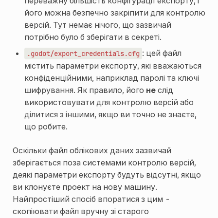
переважну більшість конфігурації експорту, і
його можна безпечно закріпити для контролю
версій. Тут немає нічого, що зазвичай
потрібно було б зберігати в секреті.
: цей файл
.godot/export_credentials.cfg
містить параметри експорту, які вважаються
конфіденційними, наприклад паролі та ключі
шифрування. Як правило, його
не
слід
використовувати для контролю версій або
ділитися з іншими, якщо ви точно не знаєте,
що робите.
Оскільки файл облікових даних зазвичай
зберігається поза системами контролю версій,
деякі параметри експорту будуть відсутні, якщо
ви клонуєте проект на нову машину.
Найпростіший спосіб впоратися з цим -
скопіювати файл вручну зі старого