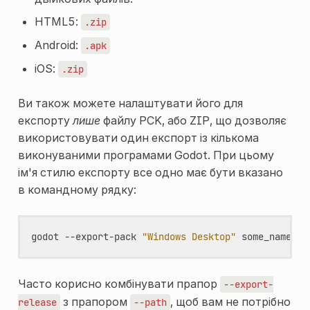
HTML5:
.zip
Android:
.apk
iOS:
.zip
Ви також можете налаштувати його для
експорту
лише
файлу PCK, або ZIP, що дозволяє
використовувати один експорт із кількома
виконуваними програмами Godot. При цьому
ім'я стилю експорту все одно має бути вказано
в командному рядку:
godot
--export-pack
"Windows Desktop"
Часто корисно комбінувати прапор
--export-
з прапором
, щоб вам не потрібно
release
--path