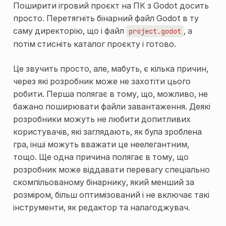
Поширити ігровий проєкт на ПК з Godot досить
просто. Перетягніть бінарний файл Godot в ту
саму директорію, що і файл
, а
project.godot
потім стисніть каталог проєкту і готово.
Це звучить просто, але, мабуть, є кілька причин,
через які розробник може не захотіти цього
робити. Перша полягає в тому, що, можливо, не
бажано поширювати файли завантаження. Деякі
розробники можуть не любити допитливих
користувачів, які заглядають, як була зроблена
гра, інші можуть вважати це неелегантним,
тощо. Ще одна причина полягає в тому, що
розробник може віддавати перевагу спеціально
скомпільованому бінарнику, який менший за
розміром, більш оптимізований і не включає такі
інструменти, як редактор та налагоджувач.