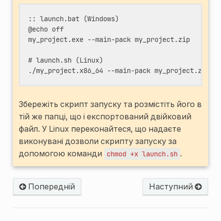
:: launch.bat (Windows)

@echo off

my_project.exe --main-pack my_project.zip

# launch.sh (Linux)

Збережіть скрипт запуску та розмістіть його в
тій же папці, що і експортований двійковий
файл. У Linux переконайтеся, що надаєте
виконувані дозволи скрипту запуску за
допомогою команди
.
chmod
+x
launch.sh
Попередній
Наступний