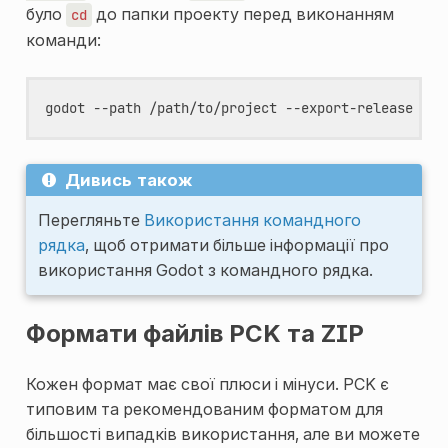
було
до папки проекту перед виконанням
cd
команди:
godot
--path
/path/to/project
--export-release
"Wi
Дивись також
Перегляньте
Використання командного
рядка
, щоб отримати більше інформації про
використання Godot з командного рядка.
Формати файлів PCK та ZIP
Кожен формат має свої плюси і мінуси. PCK є
типовим та рекомендованим форматом для
більшості випадків використання, але ви можете