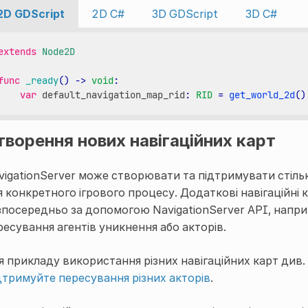
2D GDScript
2D C#
3D GDScript
3D C#
extends
Node2D
func
_ready
()
->
void
:
var
default_navigation_map_rid
:
RID
=
get_world_2d
()
творення нових навігаційних карт
vigationServer може створювати та підтримувати стільки
я конкретного ігрового процесу. Додаткові навігаційн
зпосередньо за допомогою NavigationServer API, наприк
ресування агентів уникнення або акторів.
я прикладу використання різних навігаційних карт див.
дтримуйте пересування різних акторів
.