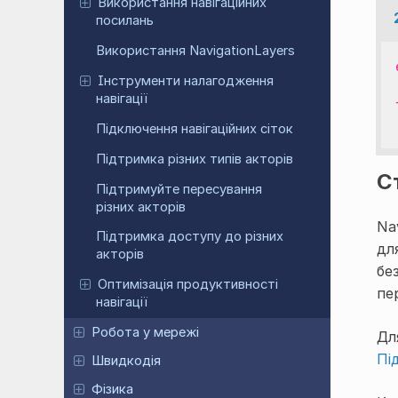
Використання навігаційних
посилань
Використання NavigationLayers
Інструменти налагодження
навігації
Підключення навігаційних сіток
Підтримка різних типів акторів
С
Підтримуйте пересування
різних акторів
Na
Підтримка доступу до різних
дл
акторів
бе
Оптимізація продуктивності
пе
навігації
Робота у мережі
Дл
Пі
Швидкодія
Фізика