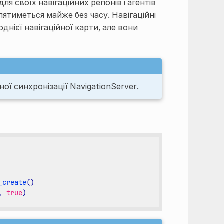
я своїх навігаційних регіонів і агентів
лятиметься майже без часу. Навігаційні
нієї навігаційної карти, але вони
ої синхронізації NavigationServer.
_create
()
,
true
)