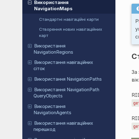
Використання
NavigationMaps
Стандартні навігаційні карти
Р
у
Створення нових навігаційних
карт
с
Використання
NavigationRegions
С
Використання навігаційних
сіток
За
Використання NavigationPaths
ві
Використання NavigationPath
RI
QueryObjects
ge
Використання
NavigationAgents
RI
Використання навігаційних
ge
перешкод