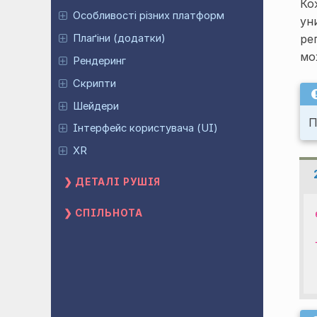
Кож
Особливості різних платформ
ун
Плаґіни (додатки)
ре
мо
Рендеринг
Скрипти
Шейдери
П
Інтерфейс користувача (UI)
XR
ДЕТАЛІ РУШІЯ
СПІЛЬНОТА