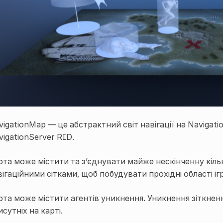
vigationMap — це абстрактний світ навігації на Navigati
vigationServer
RID
.
рта може містити та з’єднувати майже нескінченну кільк
вігаційними сітками, щоб побудувати прохідні області іг
рта може містити агентів уникнення. Уникнення зіткненн
сутніх на карті.