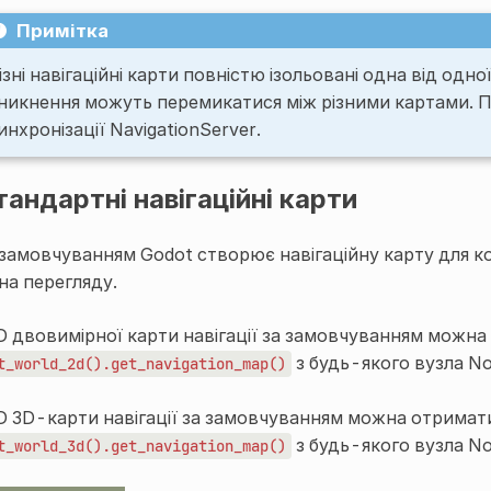
Примітка
ізні навігаційні карти повністю ізольовані одна від одної
никнення можуть перемикатися між різними картами. Пе
инхронізації NavigationServer.
тандартні навігаційні карти
 замовчуванням Godot створює навігаційну карту для 
кна перегляду.
D двовимірної карти навігації за замовчуванням можн
з будь-якого вузла
N
t_world_2d().get_navigation_map()
D 3D-карти навігації за замовчуванням можна отрима
з будь-якого вузла
No
t_world_3d().get_navigation_map()