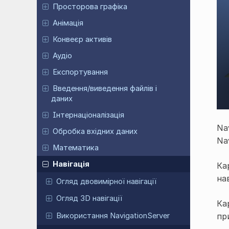
Просторова графіка
Анімація
Конвеєр активів
Аудіо
Експортування
Введення/виведення файлів і
даних
Інтернаціоналізація
Na
Обробка вхідних даних
Na
Математика
Навігація
Ка
на
Огляд двовимірної навігації
Огляд 3D навігації
Ка
при
Використання NavigationServer