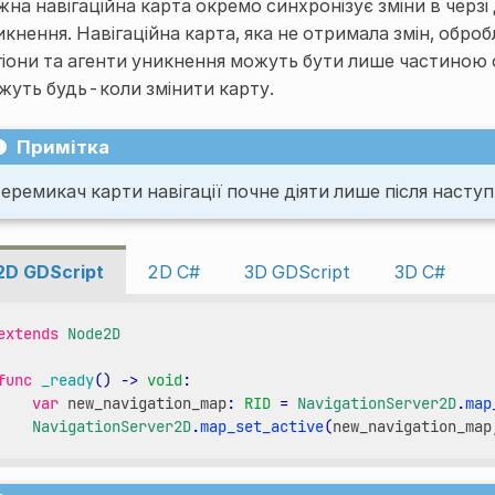
на навігаційна карта окремо синхронізує зміни в черзі дл
икнення. Навігаційна карта, яка не отримала змін, оброб
гіони та агенти уникнення можуть бути лише частиною од
жуть будь-коли змінити карту.
Примітка
еремикач карти навігації почне діяти лише після наступн
2D GDScript
2D C#
3D GDScript
3D C#
extends
Node2D
func
_ready
()
->
void
:
var
new_navigation_map
:
RID
=
NavigationServer2D
.
map
NavigationServer2D
.
map_set_active
(
new_navigation_map