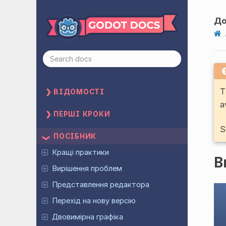
До
T
ВІДОМОСТІ
a
ПЕРШІ КРОКИ
S
ПОСІБНИК
Кращі практики
В
Вирішення проблем
Представлення редактора
Перехід на нову версію
Двовимірна графіка