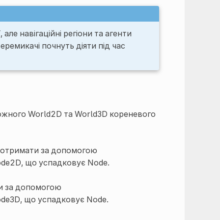
, але навігаційні регіони та агенти
ремикачі почнуть діяти під час
кожного
World2D
та
World3D
кореневого
а отримати за допомогою
ode2D
, що успадковує Node.
ти за допомогою
de3D
, що успадковує Node.