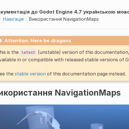
кументація до Godot Engine 4.7 українською мов
Навігація
Використання NavigationMaps
Attention: Here be dragons
his is the
(unstable) version of this documentatio
latest
vailable in or compatible with released stable versions of 
ee the
stable version
of this documentation page instead.
икористання NavigationMaps