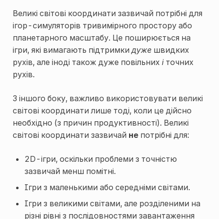
Великі світові координати зазвичай потрібні для
ігор-симуляторів тривимірного простору або
планетарного масштабу. Це поширюється на
ігри, які вимагають підтримки
дуже
швидких
рухів, але іноді також дуже повільних
і
точних
рухів.
З іншого боку, важливо використовувати великі
світові координати лише тоді, коли це дійсно
необхідно (з причин продуктивності). Великі
світові координати зазвичай
не
потрібні для:
2D-ігри, оскільки проблеми з точністю
зазвичай менш помітні.
Ігри з маленькими або середніми світами.
Ігри з великими світами, але розділеними на
різні рівні з послідовностями завантаження