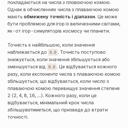
покладаються на числа
з плаваючою комою
.
Однак в обчисленнях числа з плаваючою комою
мають
обмежену точність і діапазон
. Це може
бути проблемою для ігор із величезними світами,
як-от ігор-симуляторів космосу чи планети.
Точність є найбільшою, коли значення
наближається до
. Точність поступово
0.0
знижується, коли значення збільшується або
зменшується від
. Це відбувається кожного
0.0
разу, коли
експонента
числа з плаваючою комою
збільшується, що відбувається, коли число з
плаваючою комою перевищує значення степеня
2 (2, 4, 8, 16, …). Кожного разу, коли це
відбувається, мінімальний крок числа
збільшуватиметься
, що призведе до втрати
точності.