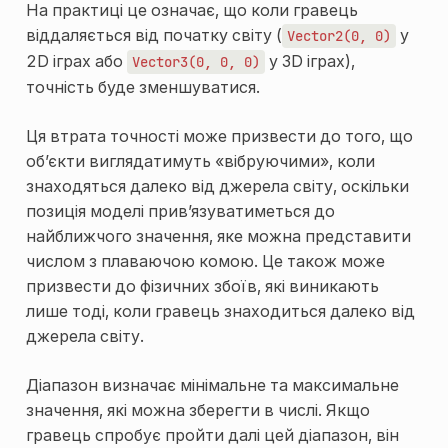
На практиці це означає, що коли гравець
віддаляється від початку світу (
у
Vector2(0,
0)
2D іграх або
у 3D іграх),
Vector3(0,
0,
0)
точність буде зменшуватися.
Ця втрата точності може призвести до того, що
об’єкти виглядатимуть «вібруючими», коли
знаходяться далеко від джерела світу, оскільки
позиція моделі прив’язуватиметься до
найближчого значення, яке можна представити
числом з плаваючою комою. Це також може
призвести до фізичних збоїв, які виникають
лише тоді, коли гравець знаходиться далеко від
джерела світу.
Діапазон визначає мінімальне та максимальне
значення, які можна зберегти в числі. Якщо
гравець спробує пройти далі цей діапазон, він