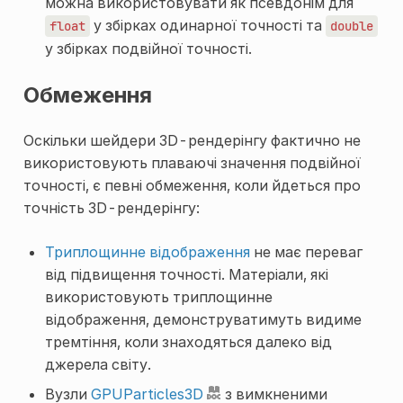
можна використовувати як псевдонім для
у збірках одинарної точності та
float
double
у збірках подвійної точності.
Обмеження
Оскільки шейдери 3D-рендерінгу фактично не
використовують плаваючі значення подвійної
точності, є певні обмеження, коли йдеться про
точність 3D-рендерінгу:
Триплощинне відображення
не має переваг
від підвищення точності. Матеріали, які
використовують триплощинне
відображення, демонструватимуть видиме
тремтіння, коли знаходяться далеко від
джерела світу.
Вузли
GPUParticles3D
з вимкненими