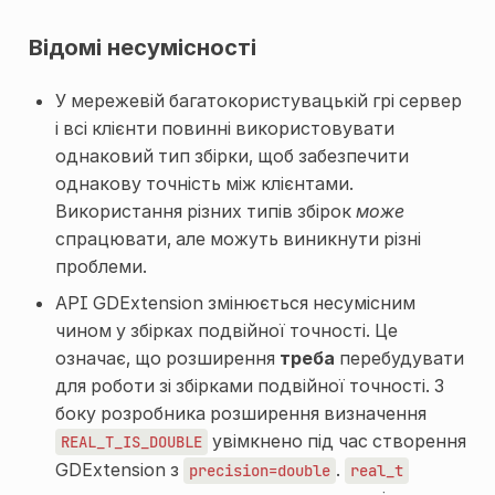
Відомі несумісності
У мережевій багатокористувацькій грі сервер
і всі клієнти повинні використовувати
однаковий тип збірки, щоб забезпечити
однакову точність між клієнтами.
Використання різних типів збірок
може
спрацювати, але можуть виникнути різні
проблеми.
API GDExtension змінюється несумісним
чином у збірках подвійної точності. Це
означає, що розширення
треба
перебудувати
для роботи зі збірками подвійної точності. З
боку розробника розширення визначення
увімкнено під час створення
REAL_T_IS_DOUBLE
GDExtension з
.
precision=double
real_t