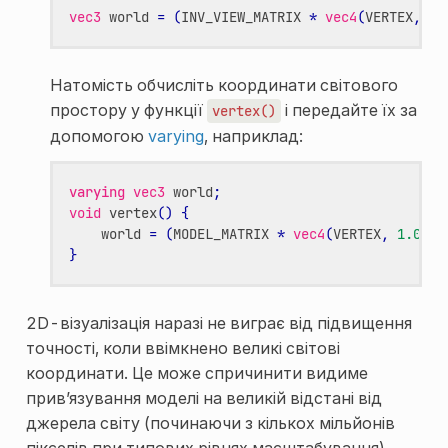
vec3
world
=
(
INV_VIEW_MATRIX
*
vec4
(
VERTEX
,
1.
Натомість обчисліть координати світового
простору у функції
і передайте їх за
vertex()
допомогою
varying
, наприклад:
varying
vec3
world
;
void
vertex
()
{
world
=
(
MODEL_MATRIX
*
vec4
(
VERTEX
,
1.0
)).
}
2D-візуалізація наразі не виграє від підвищення
точності, коли ввімкнено великі світові
координати. Це може спричинити видиме
прив’язування моделі на великій відстані від
джерела світу (починаючи з кількох мільйонів
пікселів при типових рівнях масштабування).