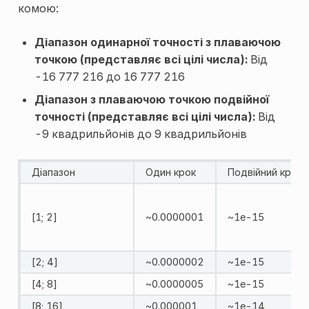
комою:
Діапазон одинарної точності з плаваючою
точкою (представляє всі цілі числа):
Від
-16 777 216 до 16 777 216
Діапазон з плаваючою точкою подвійної
точності (представляє всі цілі числа):
Від
-9 квадрильйонів до 9 квадрильйонів
Діапазон
Один крок
Подвійний крок
[1; 2]
~0.0000001
~1e-15
[2; 4]
~0.0000002
~1e-15
[4; 8]
~0.0000005
~1e-15
[8; 16]
~0.000001
~1e-14