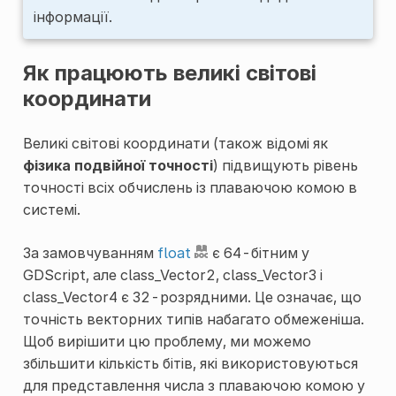
інформації.
Як працюють великі світові
координати
Великі світові координати (також відомі як
фізика подвійної точності
) підвищують рівень
точності всіх обчислень із плаваючою комою в
системі.
За замовчуванням
float
є 64-бітним у
GDScript, але
class_Vector2
,
class_Vector3
і
class_Vector4
є 32-розрядними. Це означає, що
точність векторних типів набагато обмеженіша.
Щоб вирішити цю проблему, ми можемо
збільшити кількість бітів, які використовуються
для представлення числа з плаваючою комою у