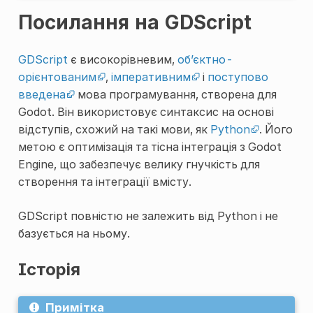
Посилання на GDScript
GDScript
є високорівневим,
об’єктно-
орієнтованим
,
імперативним
і
поступово
введена
мова програмування, створена для
Godot. Він використовує синтаксис на основі
відступів, схожий на такі мови, як
Python
. Його
метою є оптимізація та тісна інтеграція з Godot
Engine, що забезпечує велику гнучкість для
створення та інтеграції вмісту.
GDScript повністю не залежить від Python і не
базується на ньому.
Історія
Примітка