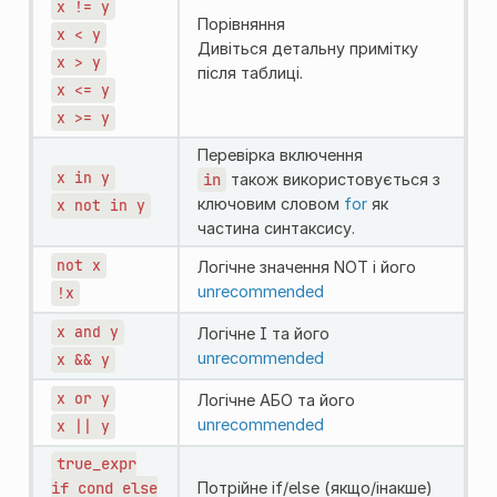
x
!=
y
Порівняння
x
<
y
Дивіться детальну примітку
x
>
y
після таблиці.
x
<=
y
x
>=
y
Перевірка включення
x
in
y
in
також використовується з
ключовим словом
for
як
x
not
in
y
частина синтаксису.
not
x
Логічне значення NOT і його
unrecommended
!x
x
and
y
Логічне І та його
unrecommended
x
&&
y
x
or
y
Логічне АБО та його
unrecommended
x
||
y
true_expr
if
cond
else
Потрійне if/else (якщо/інакше)