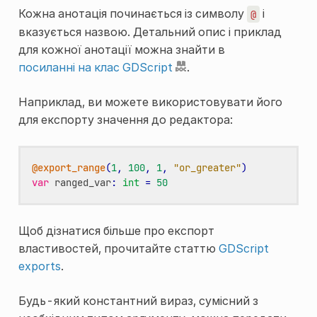
Кожна анотація починається із символу
і
@
вказується назвою. Детальний опис і приклад
для кожної анотації можна знайти в
посиланні на клас GDScript
.
Наприклад, ви можете використовувати його
для експорту значення до редактора:
@export_range
(
1
,
100
,
1
,
"or_greater"
)
var
ranged_var
:
int
=
50
Щоб дізнатися більше про експорт
властивостей, прочитайте статтю
GDScript
exports
.
Будь-який константний вираз, сумісний з