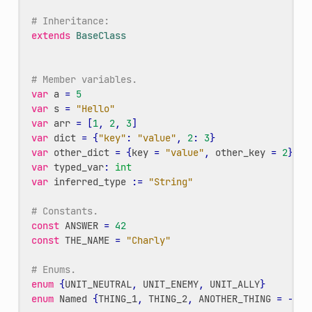
# Inheritance:
extends
BaseClass
# Member variables.
var
a
=
5
var
s
=
"Hello"
var
arr
=
[
1
,
2
,
3
]
var
dict
=
{
"key"
:
"value"
,
2
:
3
}
var
other_dict
=
{
key
=
"value"
,
other_key
=
2
}
var
typed_var
:
int
var
inferred_type
:
=
"String"
# Constants.
const
ANSWER
=
42
const
THE_NAME
=
"Charly"
# Enums.
enum
{
UNIT_NEUTRAL
,
UNIT_ENEMY
,
UNIT_ALLY
}
enum
Named
{
THING_1
,
THING_2
,
ANOTHER_THING
=
-
1
}