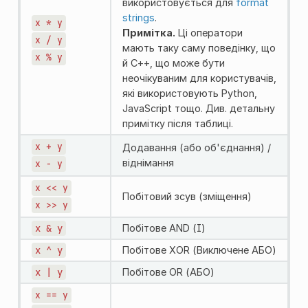
використовується для
format
strings
.
x
*
y
Примітка.
Ці оператори
x
/
y
мають таку саму поведінку, що
x
%
y
й C++, що може бути
неочікуваним для користувачів,
які використовують Python,
JavaScript тощо. Див. детальну
примітку після таблиці.
x
+
y
Додавання (або об'єднання) /
віднімання
x
-
y
x
<<
y
Побітовий зсув (зміщення)
x
>>
y
x
&
y
Побітове AND (І)
x
^
y
Побітове XOR (Виключене АБО)
x
|
y
Побітове OR (АБО)
x
==
y