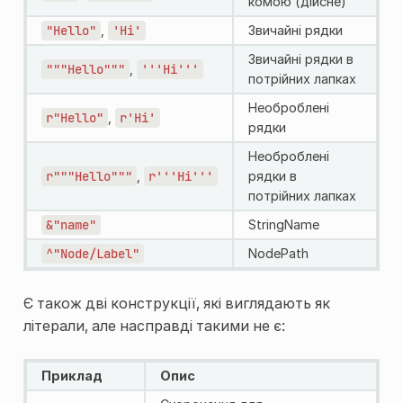
комою (дійсне)
"Hello"
,
'Hi'
Звичайні рядки
Звичайні рядки в
"""Hello"""
,
'''Hi'''
потрійних лапках
Необроблені
r"Hello"
,
r'Hi'
рядки
Необроблені
r"""Hello"""
,
r'''Hi'''
рядки в
потрійних лапках
&"name"
StringName
^"Node/Label"
NodePath
Є також дві конструкції, які виглядають як
літерали, але насправді такими не є:
Приклад
Опис