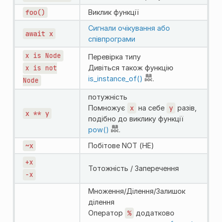
foo()
Виклик функції
Сигнали очікування або
await
x
співпрограми
x
is
Node
Перевірка типу
Дивіться також функцію
x
is
not
is_instance_of()
.
Node
потужність
Помножує
x
на себе
y
разів,
x
**
y
подібно до виклику функції
pow()
.
~x
Побітове NOT (НЕ)
+x
Тотожність / Заперечення
-x
Множення/Ділення/Залишок
ділення
Оператор
%
додатково