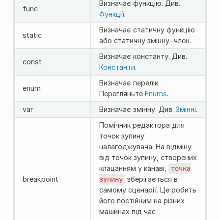
Визначає функцію. Див.
func
Функції
.
Визначає статичну функцію
static
або статичну змінну-член.
Визначає константу. Див.
const
Константи
.
Визначає перелік.
enum
Перегляньте
Enums
.
var
Визначає змінну. Див.
Змінні
.
Помічник редактора для
точок зупину
налагоджувача. На відміну
від точок зупину, створених
клацанням у канаві,
точка
breakpoint
зупину
зберігається в
самому сценарії. Це робить
його постійним на різних
машинах під час