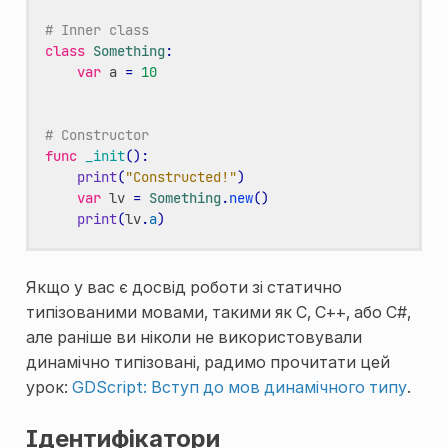
# Inner class
class
Something
:
var
a
=
10
# Constructor
func
_init
():
print
(
"Constructed!"
)
var
lv
=
Something
.
new
()
print
(
lv
.
a
)
Якщо у вас є досвід роботи зі статично
типізованими мовами, такими як C, C++, або C#,
але раніше ви ніколи не використовували
динамічно типізовані, радимо прочитати цей
урок:
GDScript: Вступ до мов динамічного типу
.
Ідентифікатори