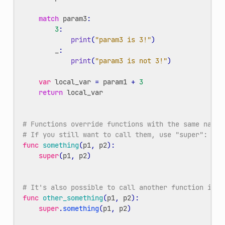
match
param3
:
3
:
print
(
"param3 is 3!"
)
_
:
print
(
"param3 is not 3!"
)
var
local_var
=
param1
+
3
return
local_var
# Functions override functions with the same name 
# If you still want to call them, use "super":
func
something
(
p1
,
p2
):
super
(
p1
,
p2
)
# It's also possible to call another function in t
func
other_something
(
p1
,
p2
):
super
.
something
(
p1
,
p2
)