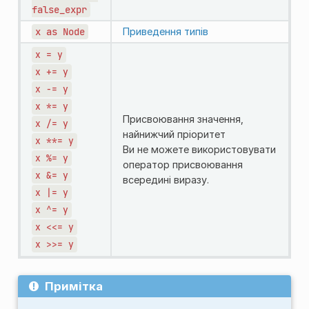
false_expr
x
as
Node
Приведення типів
x
=
y
x
+=
y
x
-=
y
x
*=
y
Присвоювання значення,
x
/=
y
найнижчий пріоритет
x
**=
y
Ви не можете використовувати
x
%=
y
оператор присвоювання
x
&=
y
всередині виразу.
x
|=
y
x
^=
y
x
<<=
y
x
>>=
y
Примітка