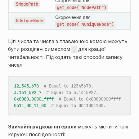
Скорочення для
$NodePath
get_node("NodePath")
Скорочення для
%UniqueNode
get_node("%UniqueNode")
Цілі числа та числа з плаваючою комою можуть
бути розділені символом
для кращої
_
читабельності. Підходять такі способи запису
чисел:
12_345_678
# Equal to 12345678.
3.141_592_7
# Equal to 3.1415927.
0x8080_0000_ffff
# Equal to 0x80800000ffff.
0b11_00_11_00
# Equal to 0b11001100.
Звичайні рядкові літерали
можуть містити такі
керуючі послідовності: