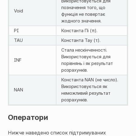
Використовується для
позначення того, що
Void
функція не повертає
жодного значення.
PI
Константа Пі (π).
TAU
Константа Тау (τ).
Стала нескінченності.
Використовується для
INF
порівнянь і як результат
розрахунків.
Константа NAN (не число).
Використовується як
NAN
неможливий результат
розрахунків.
Оператори
Нижче наведено список підтримуваних