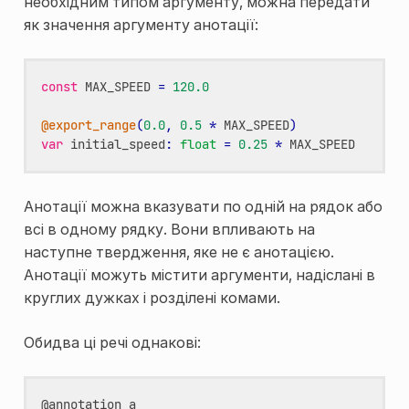
необхідним типом аргументу, можна передати
як значення аргументу анотації:
const
MAX_SPEED
=
120.0
@export_range
(
0.0
,
0.5
*
MAX_SPEED
)
var
initial_speed
:
float
=
0.25
*
MAX_SPEED
Анотації можна вказувати по одній на рядок або
всі в одному рядку. Вони впливають на
наступне твердження, яке не є анотацією.
Анотації можуть містити аргументи, надіслані в
круглих дужках і розділені комами.
Обидва ці речі однакові:
@
annotation_a