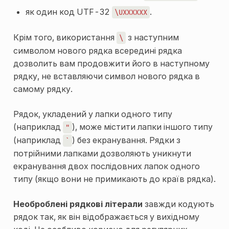
як один код UTF-32
.
\UXXXXXX
Крім того, використання
з наступним
\
символом нового рядка всередині рядка
дозволить вам продовжити його в наступному
рядку, не вставляючи символ нового рядка в
самому рядку.
Рядок, укладений у лапки одного типу
(наприклад
), може містити лапки іншого типу
"
(наприклад
) без екранування. Рядки з
`
потрійними лапками дозволяють уникнути
екранування двох послідовних лапок одного
типу (якщо вони не примикають до країв рядка).
Необроблені рядкові літерали
завжди кодують
рядок так, як він відображається у вихідному