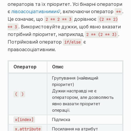
операторів та їх пріоритет. Усі бінарні оператори
є
лівоасоціативними
, включаючи оператор
.
**
Це означає, що
дорівнює
2
**
2
**
3
(2
**
2)
. Використовуйте дужки, щоб явно вказати
**
3
потрібний пріоритет, наприклад
.
2
**
(2
**
3)
Потрійковий оператор
є
if/else
правоасоціативним.
Оператор
Опис
Групування (найвищий
пріоритет)
Дужки насправді не є
(
)
оператором, але дозволяють
явно вказати пріоритет
операції.
x[index]
Підписка
x.attribute
Посилання на атрибут