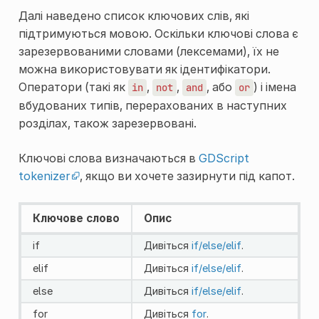
Далі наведено список ключових слів, які
підтримуються мовою. Оскільки ключові слова є
зарезервованими словами (лексемами), їх не
можна використовувати як ідентифікатори.
Оператори (такі як
,
,
, або
) і імена
in
not
and
or
вбудованих типів, перерахованих в наступних
розділах, також зарезервовані.
Ключові слова визначаються в
GDScript
tokenizer
, якщо ви хочете зазирнути під капот.
Ключове слово
Опис
if
Дивіться
if/else/elif
.
elif
Дивіться
if/else/elif
.
else
Дивіться
if/else/elif
.
for
Дивіться
for
.