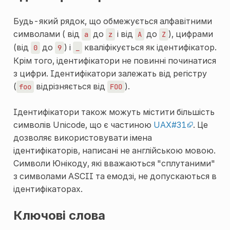
Будь-який рядок, що обмежується алфавітними
символами ( від
до
і від
до
), цифрами
a
z
A
Z
(від
до
) і
кваліфікується як ідентифікатор.
0
9
_
Крім того, ідентифікатори не повинні починатися
з цифри. Ідентифікатори залежать від регістру
(
відрізняється від
).
foo
FOO
Ідентифікатори також можуть містити більшість
символів Unicode, що є частиною
UAX#31
. Це
дозволяє використовувати імена
ідентифікаторів, написані не англійською мовою.
Символи Юнікоду, які вважаються "сплутаними"
з символами ASCII та емодзі, не допускаються в
ідентифікаторах.
Ключові слова