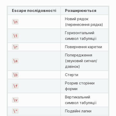
Escape послідовності
Розширюються
Новий рядок
\n
(перенесення рядка)
Горизонтальний
\t
символ табуляції
\r
Повернення каретки
Попередження
\a
(звуковий сигнал/
дзвінок)
\b
Стерти
Розрив сторінки
\f
форми
Вертикальний
\v
символ табуляції
\"
Подвійні лапки