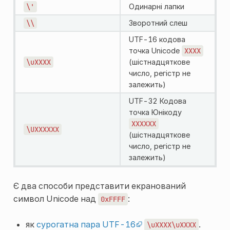
\'
Одинарні лапки
\\
Зворотний слеш
UTF-16 кодова
точка Unicode
XXXX
\uXXXX
(шістнадцяткове
число, регістр не
залежить)
UTF-32 Кодова
точка Юнікоду
XXXXXX
\UXXXXXX
(шістнадцяткове
число, регістр не
залежить)
Є два способи представити екранований
символ Unicode над
:
0xFFFF
як
сурогатна пара UTF-16
.
\uXXXX\uXXXX