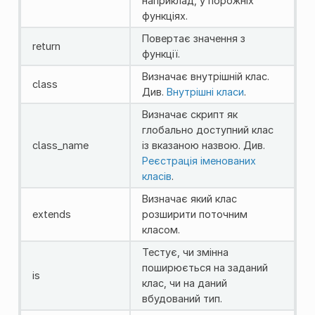
наприклад, у порожніх
функціях.
Повертає значення з
return
функції.
Визначає внутрішній клас.
class
Див.
Внутрішні класи
.
Визначає скрипт як
глобально доступний клас
class_name
із вказаною назвою. Див.
Реєстрація іменованих
класів
.
Визначає який клас
extends
розширити поточним
класом.
Тестує, чи змінна
поширюється на заданий
is
клас, чи на даний
вбудований тип.