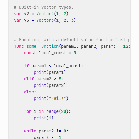
# Built-in vector types.
var
v2
=
Vector2
(
1
,
2
)
var
v3
=
Vector3
(
1
,
2
,
3
)
# Function, with a default value for the last para
func
some_function
(
param1
,
param2
,
param3
=
123
):
const
local_const
=
5
if
param1
<
local_const
:
print
(
param1
)
elif
param2
>
5
:
print
(
param2
)
else
:
print
(
"Fail!"
)
for
i
in
range
(
20
):
print
(
i
)
while
param2
!=
0
:
param2
-=
1