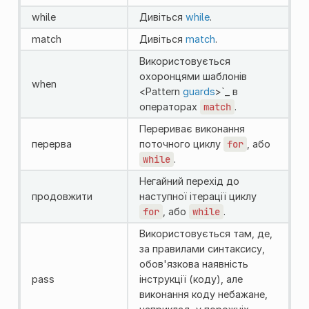
while
Дивіться
while
.
match
Дивіться
match
.
Використовується
охоронцями шаблонів
when
<Pattern
guards
>`_ в
операторах
match
.
Перериває виконання
перерва
поточного циклу
for
, або
while
.
Негайний перехід до
продовжити
наступної ітерації циклу
for
, або
while
.
Використовується там, де,
за правилами синтаксису,
обов'язкова наявність
pass
інструкції (коду), але
виконання коду небажане,