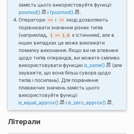
замість цього використовуйте функції
posmod()
і
fposmod()
.
Оператори
і
іноді дозволяють
==
!=
порівнювати значення різних типів
(наприклад,
є істинним), але в
1
==
1.0
інших випадках це може викликати
помилку виконання. Якщо ви не впевнені
щодо типів операндів, ви можете сміливо
використовувати функцію
is_same()
(але
зауважте, що вона більш сувора щодо
типів і посилань). Для порівняння
плаваючих значень замість цього
використовуйте функції
is_equal_approx()
і
is_zero_approx()
.
Літерали