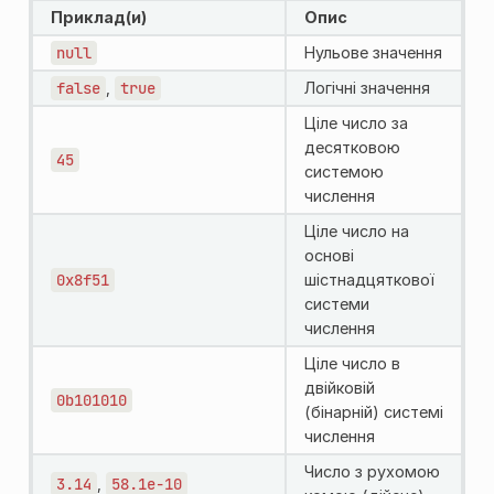
Приклад(и)
Опис
null
Нульове значення
false
,
true
Логічні значення
Ціле число за
десятковою
45
системою
числення
Ціле число на
основі
0x8f51
шістнадцяткової
системи
числення
Ціле число в
двійковій
0b101010
(бінарній) системі
числення
Число з рухомою
3.14
,
58.1e-10