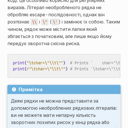
коді. Це особливо корисно для регулярних
виразів. Літерал необробленого рядка не
обробляє escape-послідовності, однак він
розпізнає
і
(
) і замінює їх собою. Таким
\\
\"
\'
чином, рядок може містити лапки який
збігається з початковим, але лише якщо йому
передує зворотна скісна риска.
print
(
"
\t
char=
\"\\
t
\"
"
)
# Prints `    char="\t"`.
print
(
r
"\tchar=
\"\\
t
\"
"
)
# Prints `\tchar=\"\\t\"`
Примітка
Деякі рядки не можна представити за
допомогою необроблених рядкових літералів:
ви не можете мати непарну кількість
зворотних похилих рисок у кінці рядка або