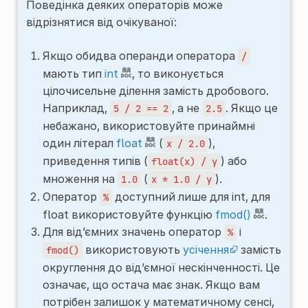
Поведінка деяких операторів може
відрізнятися від очікуваної:
Якщо обидва операнди оператора
/
мають тип
int
, то виконується
цілочисельне ділення замість дробового.
Наприклад,
, а не
. Якщо це
5
/
2
==
2
2.5
небажано, використовуйте принаймні
один літерал
float
(
),
x
/
2.0
приведення типів (
) або
float(x)
/
y
множення на
(
).
1.0
x
*
1.0
/
y
Оператор
доступний лише для int, для
%
float використовуйте функцію
fmod()
.
Для від’ємних значень оператор
і
%
використовують
усічення
замість
fmod()
округлення до від’ємної нескінченності. Це
означає, що остача має знак. Якщо вам
потрібен залишок у математичному сенсі,