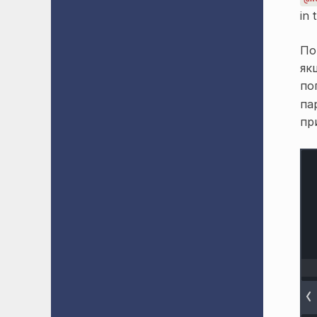
in 
По
як
по
па
пр