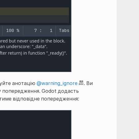
вуйте анотацію
@warning_ignore
. Ви
су попередження. Godot додасть
атиме відповідне попередження: