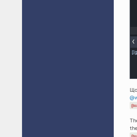
Що
@w
@w
The
th
@w