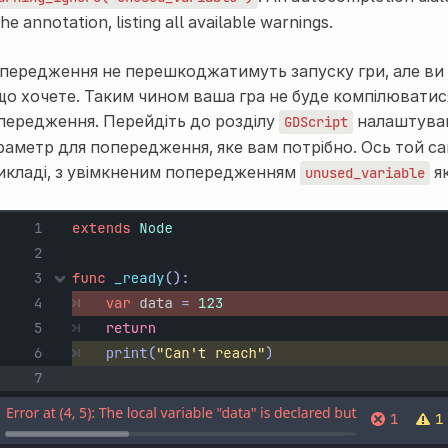
the annotation, listing all available warnings.
передження не перешкоджатимуть запуску гри, але ви 
що хочете. Таким чином ваша гра не буде компілюватися
передження. Перейдіть до розділу
налаштуван
GDScript
раметр для попередження, яке вам потрібно. Ось той с
икладі, з увімкненим попередженням
як
unused_variable