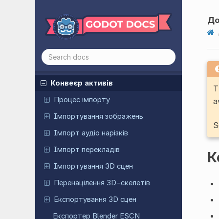
Представлення редактора
До
Перехід на нову версію
Двовимірна графіка
Просторова графіка
Анімація
Конвеєр активів
T
Процес імпорту
a
Імпортування зображень
S
Імпорт аудіо нарізків
Імпорт перекладів
К
Імпортування 3D сцен
Перенацілення 3D-скелетів
Експортування 3D сцен
Експортер Blender ESCN