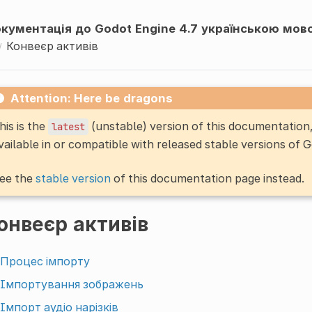
кументація до Godot Engine 4.7 українською мов
Конвеєр активів
Attention: Here be dragons
his is the
(unstable) version of this documentatio
latest
vailable in or compatible with released stable versions of 
ee the
stable version
of this documentation page instead.
онвеєр активів
Процес імпорту
Імпортування зображень
Імпорт аудіо нарізків