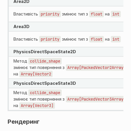
Area2D
Властивість
priority
змінює тип з
float
на
int
Area3D
Властивість
priority
змінює тип з
float
на
int
PhysicsDirectSpaceState2D
Метод
collide_shape
змінює тип повернення з
Array[PackedVector2Array]
на
Array[Vector2
PhysicsDirectSpaceState3D
Метод
collide_shape
змінює тип повернення з
Array[PackedVector3Array]
на
Array[Vector3]
Рендеринг