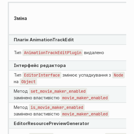
Зміна
Плагін AnimationTrackEdit
Тип
AnimationTrackEditPlugin
видалено
Інтерфейс редактора
Тип
EditorInterface
змінює успадкування з
Node
на
Object
Метод
set_movie_maker_enabled
замінено властивістю
movie_maker_enabled
Метод
is_movie_maker_enabled
замінено властивістю
movie_maker_enabled
EditorResourcePreviewGenerator