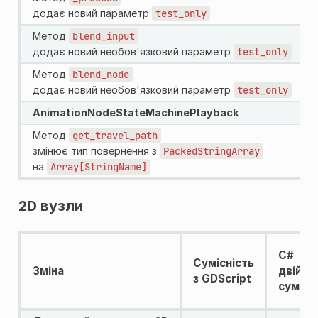
додає новий параметр
test_only
Метод
blend_input
додає новий необов'язковий параметр
test_only
Метод
blend_node
додає новий необов'язковий параметр
test_only
AnimationNodeStateMachinePlayback
Метод
get_travel_path
змінює тип повернення з
PackedStringArray
на
Array[StringName]
2D вузли
C#
Сумісність
Зміна
двійко
з GDScript
сумісн