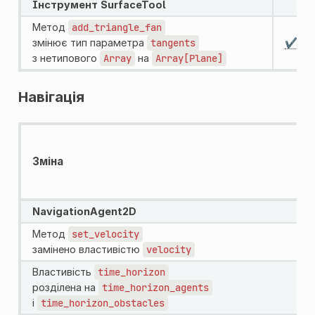
Інструмент SurfaceTool
Метод
add_triangle_fan
змінює тип параметра
tangents
✔️
з нетипового
Array
на
Array[Plane]
Навігація
Зміна
NavigationAgent2D
Метод
set_velocity
замінено властивістю
velocity
Властивість
time_horizon
розділена на
time_horizon_agents
і
time_horizon_obstacles