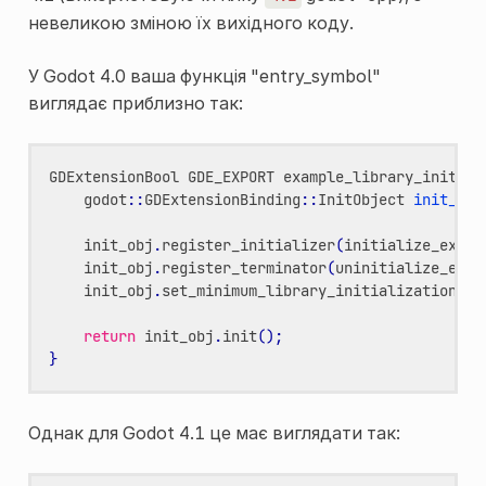
невеликою зміною їх вихідного коду.
У Godot 4.0 ваша функція "entry_symbol"
виглядає приблизно так:
GDExtensionBool
GDE_EXPORT
example_library_init
(
co
godot
::
GDExtensionBinding
::
InitObject
init_obj
init_obj
.
register_initializer
(
initialize_examp
init_obj
.
register_terminator
(
uninitialize_exam
init_obj
.
set_minimum_library_initialization_le
return
init_obj
.
init
();
}
Однак для Godot 4.1 це має виглядати так: