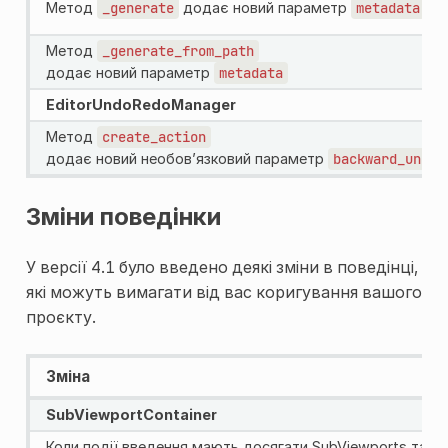
Метод
_generate
додає новий параметр
metadata
Метод
_generate_from_path
додає новий параметр
metadata
EditorUndoRedoManager
Метод
create_action
додає новий необов’язковий параметр
backward_undo_
Зміни поведінки
У версії 4.1 було введено деякі зміни в поведінці,
які можуть вимагати від вас коригування вашого
проєкту.
Зміна
SubViewportContainer
Коли події введення мають досягати SubViewports та їхн