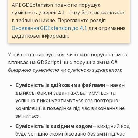
API GDExtension повністю порушує
сумісність у версії 4.1, тому його не включено
в таблицю нижче. Перегляньте розділ
Оновлення GDExtension до 4.1
для отримання
додаткової інформації.
У цій статті вказується, чи кожна порушна зміна
впливає на GDScript і чи є порушна зміна C#
бінарною сумісністю
чи
сумісною з джерелом
:
Сумісність із двійковими файлами
– наявні
двійкові файли завантажуватимуться та
успішно виконуватимуться без повторної
компіляції, а поведінка під час виконання не
зміниться.
Сумісність із вихідним кодом
– вихідний код
буде успішно скомпільовано без змін під час