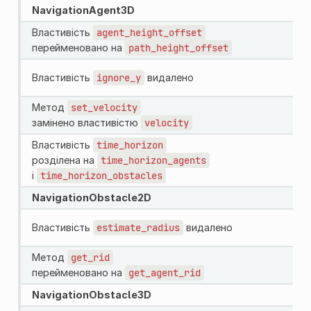
NavigationAgent3D
Властивість
agent_height_offset
перейменовано на
path_height_offset
Властивість
ignore_y
видалено
Метод
set_velocity
замінено властивістю
velocity
Властивість
time_horizon
розділена на
time_horizon_agents
і
time_horizon_obstacles
NavigationObstacle2D
Властивість
estimate_radius
видалено
Метод
get_rid
перейменовано на
get_agent_rid
NavigationObstacle3D