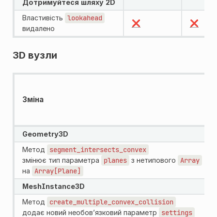
Дотримуйтеся шляху 2D
Властивість
lookahead
❌
❌
видалено
3D вузли
Зміна
Geometry3D
Метод
segment_intersects_convex
змінює тип параметра
planes
з нетипового
Array
на
Array[Plane]
MeshInstance3D
Метод
create_multiple_convex_collision
додає новий необов’язковий параметр
settings