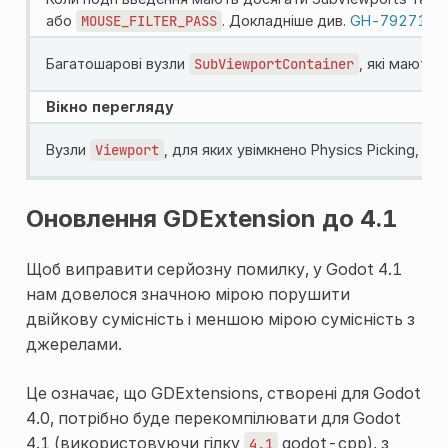
або
MOUSE_FILTER_PASS
. Докладніше див.
GH-79271
.
Багатошарові вузли
SubViewportContainer
, які мають
Вікно перегляду
Вузли
Viewport
, для яких увімкнено Physics Picking, 
Оновлення GDExtension до 4.1
Щоб виправити серйозну помилку, у Godot 4.1
нам довелося значною мірою порушити
двійкову сумісність і меншою мірою сумісність з
джерелами.
Це означає, що GDExtensions, створені для Godot
4.0, потрібно буде перекомпілювати для Godot
4.1 (використовуючи гілку
godot-cpp), з
4.1