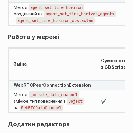
Метод
agent_set_time_horizon
розділений на
agent_set_time_horizon_agents
і
agent_set_time_horizon_obstacles
Робота у мережі
Сумісність
Зміна
з GDScript
WebRTCPeerConnectionExtension
Метод
_create_data_channel
змінює тип повернення з
Object
✔️
на
WebRTCDataChannel
Додатки редактора