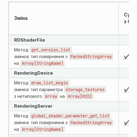
Суміс
Зміна
з GDS
RDShaderFile
Метод
get_version_list
змінює тип повернення з
PackedStringArray
✔️
на
Array[StringName]
RenderingDevice
Метод
draw_list_begin
змінює тип параметра
storage_textures
✔️
з нетипового
Array
на
Array[RID]
RenderingServer
Метод
global_shader_parameter_get_list
змінює тип повернення з
PackedStringArray
✔️
на
Array[StringName]