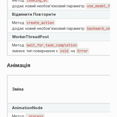
Метод
looking_at
додає новий необов’язковий параметр
use_model_fron
Відмінити Повторити
Метод
create_action
додає новий необов’язковий параметр
backward_undo_
WorkerThreadPool
Метод
wait_for_task_completion
змінює тип повернення з
void
на
Error
Анімація
Зміна
AnimationNode
Метод
_process