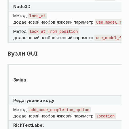
Node3D
Метод
look_at
додає новий необов'язковий параметр
use_model_fron
Метод
look_at_from_position
додає новий необов’язковий параметр
use_model_fron
Вузли GUI
Зміна
Редагування коду
Метод
add_code_completion_option
додає новий необов'язковий параметр
location
RichTextLabel