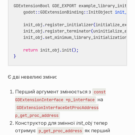
GDExtensionBool
GDE_EXPORT
example_library_init
(
GD
godot
::
GDExtensionBinding
::
InitObject
init_obj
init_obj
.
register_initializer
(
initialize_examp
init_obj
.
register_terminator
(
uninitialize_exam
init_obj
.
set_minimum_library_initialization_le
return
init_obj
.
init
();
}
Є дві невеликі зміни:
Перший аргумент змінюється з
const
на
GDExtensionInterface
*p_interface
GDExtensionInterfaceGetProcAddress
p_get_proc_address
Конструктор для змінної
init_obj
тепер
отримує
як перший
p_get_proc_address