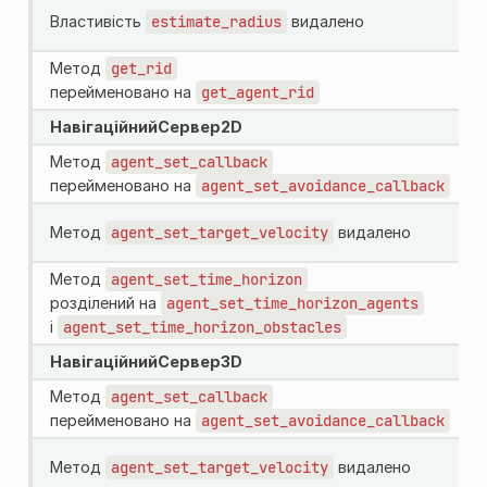
Властивість
estimate_radius
видалено
Метод
get_rid
перейменовано на
get_agent_rid
НавігаційнийСервер2D
Метод
agent_set_callback
перейменовано на
agent_set_avoidance_callback
Метод
agent_set_target_velocity
видалено
Метод
agent_set_time_horizon
розділений на
agent_set_time_horizon_agents
і
agent_set_time_horizon_obstacles
НавігаційнийСервер3D
Метод
agent_set_callback
перейменовано на
agent_set_avoidance_callback
Метод
agent_set_target_velocity
видалено