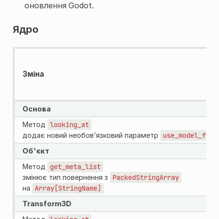
оновлення Godot.
Ядро
Зміна
Основа
Метод
looking_at
додає новий необов’язковий параметр
use_model_fron
Об'єкт
Метод
get_meta_list
змінює тип повернення з
PackedStringArray
на
Array[StringName]
Transform3D