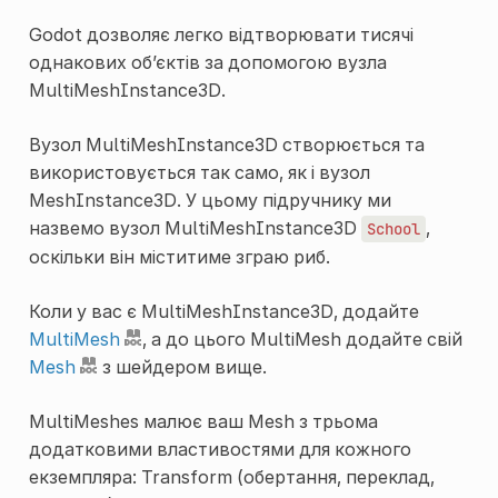
Godot дозволяє легко відтворювати тисячі
однакових об’єктів за допомогою вузла
MultiMeshInstance3D.
Вузол MultiMeshInstance3D створюється та
використовується так само, як і вузол
MeshInstance3D. У цьому підручнику ми
назвемо вузол MultiMeshInstance3D
,
School
оскільки він міститиме зграю риб.
Коли у вас є MultiMeshInstance3D, додайте
MultiMesh
, а до цього MultiMesh додайте свій
Mesh
з шейдером вище.
MultiMeshes малює ваш Mesh з трьома
додатковими властивостями для кожного
екземпляра: Transform (обертання, переклад,