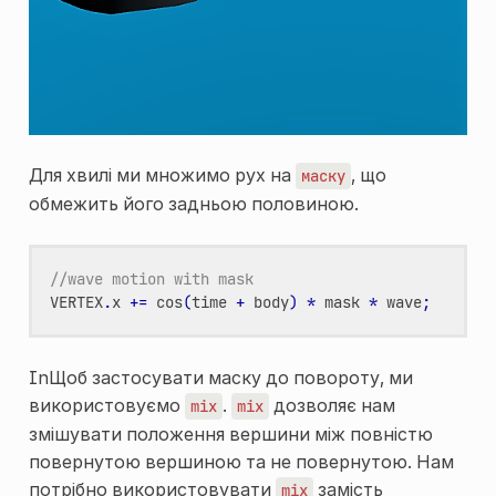
Для хвилі ми множимо рух на
, що
маску
обмежить його задньою половиною.
//wave motion with mask
VERTEX
.
x
+=
cos
(
time
+
body
)
*
mask
*
wave
;
InЩоб застосувати маску до повороту, ми
використовуємо
.
дозволяє нам
mix
mix
змішувати положення вершини між повністю
повернутою вершиною та не повернутою. Нам
потрібно використовувати
замість
mix