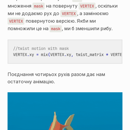
множення
на повернуту
, оскільки
mask
VERTEX
ми не додаємо рух до
, а замінюємо
VERTEX
повернутою версією. Якби ми
VERTEX
помножили це на
, ми б зменшили рибу.
mask
//twist motion with mask
VERTEX
.
xy
=
mix
(
VERTEX
.
xy
,
twist_matrix
*
VERTEX
.
x
Поєднання чотирьох рухів разом дає нам
остаточну анімацію.