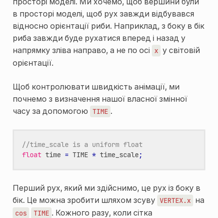
просторі моделі. Ми хочемо, щоб вершини були
в просторі моделі, щоб рух завжди відбувався
відносно орієнтації риби. Наприклад, з боку в бік
риба завжди буде рухатися вперед і назад у
напрямку зліва направо, а не по осі
у світовій
x
орієнтації.
Щоб контролювати швидкість анімації, ми
почнемо з визначення нашої власної змінної
часу за допомогою
.
TIME
//time_scale is a uniform float
float
time
=
TIME
*
time_scale
;
Перший рух, який ми здійснимо, це рух із боку в
бік. Це можна зробити шляхом зсуву
на
VERTEX.x
. Кожного разу, коли сітка
cos
TIME