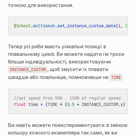
точкою для використання.
$School
.
multimesh
.
set_instance_custom_data
(
i
,
Colo
Тепер усі риби мають унікальні позиції в
плавальному циклі. Ви можете надати їм трохи
більше індивідуальності, використовуючи
, щоб змусити їх плавати
INSTANCE_CUSTOM
швидше або повільніше, помноживши на
.
TIME
//set speed from 50% - 150% of regular speed
float
time
=
(
TIME
*
(
0.5
+
INSTANCE_CUSTOM
.
y
)
*
t
Ви навіть можете поекспериментувати зі зміною
кольору кожного екземпляра так само, як ви