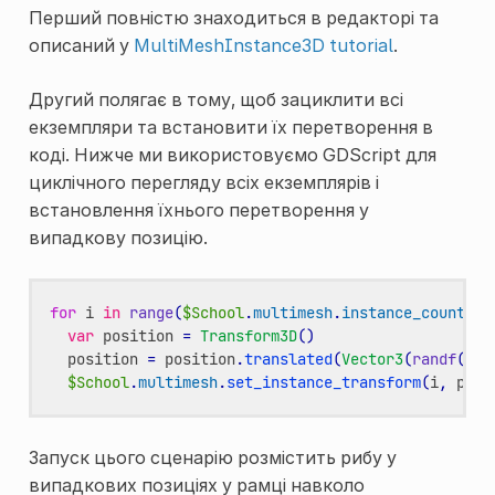
Перший повністю знаходиться в редакторі та
описаний у
MultiMeshInstance3D tutorial
.
Другий полягає в тому, щоб зациклити всі
екземпляри та встановити їх перетворення в
коді. Нижче ми використовуємо GDScript для
циклічного перегляду всіх екземплярів і
встановлення їхнього перетворення у
випадкову позицію.
for
i
in
range
(
$School
.
multimesh
.
instance_count
):
var
position
=
Transform3D
()
position
=
position
.
translated
(
Vector3
(
randf
()
*
$School
.
multimesh
.
set_instance_transform
(
i
,
posi
Запуск цього сценарію розмістить рибу у
випадкових позиціях у рамці навколо