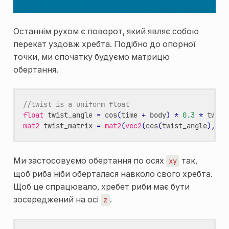
Останнім рухом є поворот, який являє собою
перекат уздовж хребта. Подібно до опорної
точки, ми спочатку будуємо матрицю
обертання.
//twist is a uniform float
float
twist_angle
=
cos
(
time
+
body
)
*
0.3
*
twist
mat2
twist_matrix
=
mat2
(
vec2
(
cos
(
twist_angle
),
-
s
Ми застосовуємо обертання по осях
так,
xy
щоб риба ніби оберталася навколо свого хребта.
Щоб це спрацювало, хребет риби має бути
зосереджений на осі
.
z