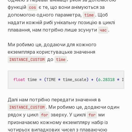
функцій
є те, що вони анімуються за
cos
допомогою одного параметра,
. Щоб
time
надати кожній рибі унікальну позицію в циклі
плавання, нам потрібно лише зсунути
.
час
Ми робимо це, додаючи для кожного
екземпляра користувацьке значення
до
.
INSTANCE_CUSTOM
time
float
time
=
(
TIME
*
time_scale
)
+
(
6.28318
*
INST
Далі нам потрібно передати значення в
. Ми робимо це, додаючи один
INSTANCE_CUSTOM
рядок у цикл
зверху. У циклі
ми
for
for
призначаємо кожному екземпляру набір із
чотирьох випадкових чисел з плаваючою