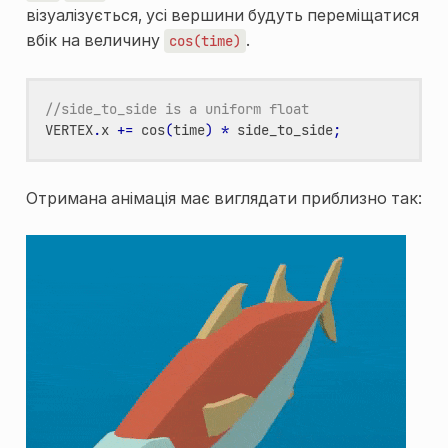
візуалізується, усі вершини будуть переміщатися
вбік на величину
.
cos(time)
//side_to_side is a uniform float
VERTEX
.
x
+=
cos
(
time
)
*
side_to_side
;
Отримана анімація має виглядати приблизно так: