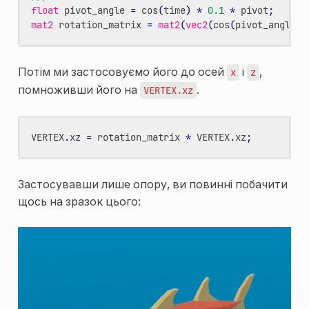
float
pivot_angle
=
cos
(
time
)
*
0.1
*
pivot
;
mat2
rotation_matrix
=
mat2
(
vec2
(
cos
(
pivot_angle
),
Потім ми застосовуємо його до осей
і
,
x
z
помноживши його на
.
VERTEX.xz
VERTEX
.
xz
=
rotation_matrix
*
VERTEX
.
xz
;
Застосувавши лише опору, ви повинні побачити
щось на зразок цього: