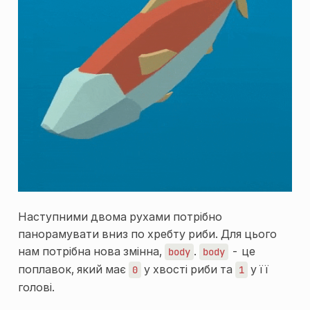
Наступними двома рухами потрібно
панорамувати вниз по хребту риби. Для цього
нам потрібна нова змінна,
.
- це
body
body
поплавок, який має
у хвості риби та
у її
0
1
голові.