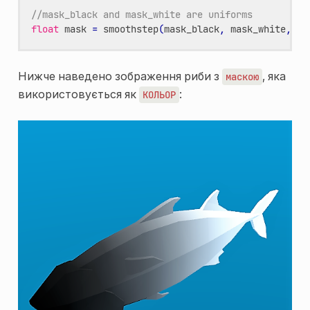
//mask_black and mask_white are uniforms
float
mask
=
smoothstep
(
mask_black
,
mask_white
,
1.
Нижче наведено зображення риби з
, яка
маскою
використовується як
:
КОЛЬОР