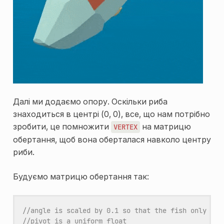
Далі ми додаємо опору. Оскільки риба
знаходиться в центрі (0, 0), все, що нам потрібно
зробити, це помножити
на матрицю
VERTEX
обертання, щоб вона оберталася навколо центру
риби.
Будуємо матрицю обертання так:
//angle is scaled by 0.1 so that the fish only piv
//pivot is a uniform float