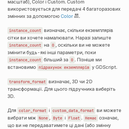
масштаб), Color і Custom. Custom
використовується для передачі 4 багаторазових
змінних за допомогою
Color
.
визначає, скільки екземплярів
instance_count
сітки ви хочете намалювати. Наразі залиште
на
, оскільки ви не можете
instance_count
0
змінити будь-які інші параметри, поки
більший за
. Пізніше ми
instance_count
0
встановимо
у GDScript.
підрахунок
екземплярів
визначає, 3D чи 2D
transform_format
трансформації. Для цього підручника виберіть
3D.
Для
і
ви можете
color_format
custom_data_format
вибрати між
,
і
.
означає,
None
Byte
Float
Немає
що ви не передаватимете ці дані (або змінну