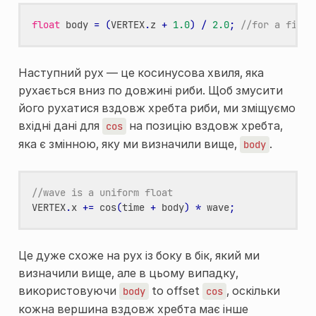
float
body
=
(
VERTEX
.
z
+
1.0
)
/
2.0
;
//for a fish 
Наступний рух — це косинусова хвиля, яка
рухається вниз по довжині риби. Щоб змусити
його рухатися вздовж хребта риби, ми зміщуємо
вхідні дані для
на позицію вздовж хребта,
cos
яка є змінною, яку ми визначили вище,
.
body
//wave is a uniform float
VERTEX
.
x
+=
cos
(
time
+
body
)
*
wave
;
Це дуже схоже на рух із боку в бік, який ми
визначили вище, але в цьому випадку,
використовуючи
to offset
, оскільки
body
cos
кожна вершина вздовж хребта має інше