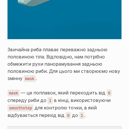
Звичайна риба плаває переважно задньою
половиною тіла. Відповідно, нам потрібно
обмежити рухи панорамування задньою
половиною риби. Для цього ми створюємо нову
змінну
.
mask
— це поплавок, який переходить від
mask
0
спереду риби до
в кінці, використовуючи
1
для контролю точки, в якій
smoothstep
відбувається перехід від
до
.
0
1