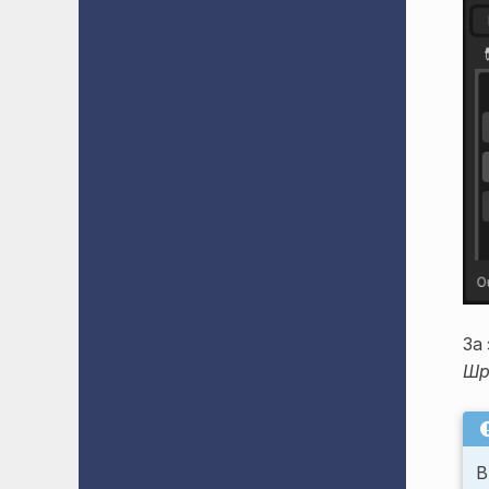
За
Шр
В