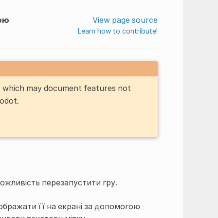
ою
View page source
Learn how to contribute!
n, which may document features not
Godot.
можливість перезапустити гру.
дображати її на екрані за допомогою