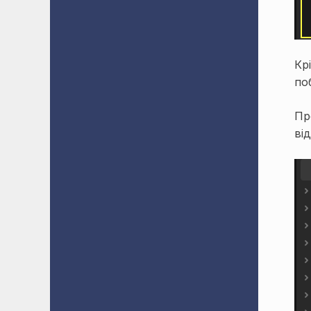
Кр
по
Пр
ві