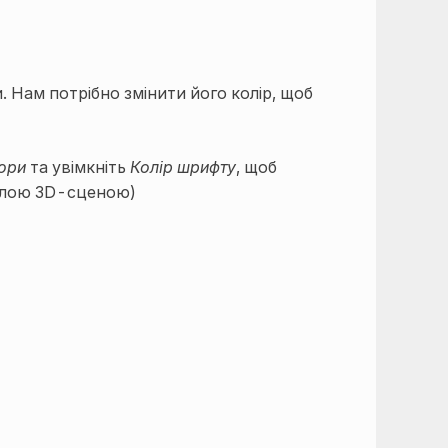
и. Нам потрібно змінити його колір, щоб
ори
та увімкніть
Колір шрифту
, щоб
 білою 3D-сценою)