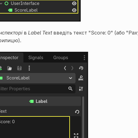
нспекторі
в
Label
Text
введіть текст "Score: 0" (або "Ра
рилицю).