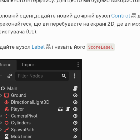
німального інтерфейсу. Для цього ми будемо використов
головній сцені додайте новий дочірній вузол
Control
реконайтеся, що ви перебуваєте на екрані 2D, де ви мо
ристувача (UI).
дайте вузол
Label
і назвіть його
ScoreLabel