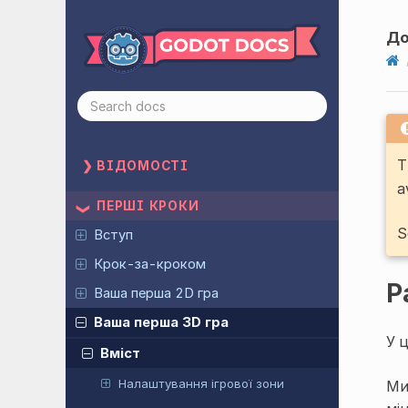
До
T
ВІДОМОСТІ
a
ПЕРШІ КРОКИ
S
Вступ
Крок-за-кроком
Р
Ваша перша 2D гра
Ваша перша 3D гра
У 
Вміст
Налаштування ігрової зони
Ми