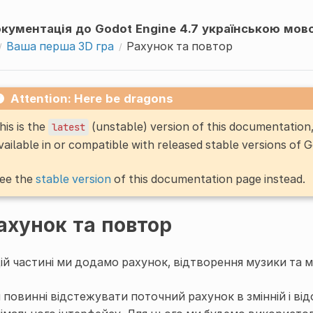
кументація до Godot Engine 4.7 українською мов
Ваша перша 3D гра
Рахунок та повтор
Attention: Here be dragons
his is the
(unstable) version of this documentatio
latest
vailable in or compatible with released stable versions of 
ee the
stable version
of this documentation page instead.
ахунок та повтор
цій частині ми додамо рахунок, відтворення музики та 
 повинні відстежувати поточний рахунок в змінній і ві