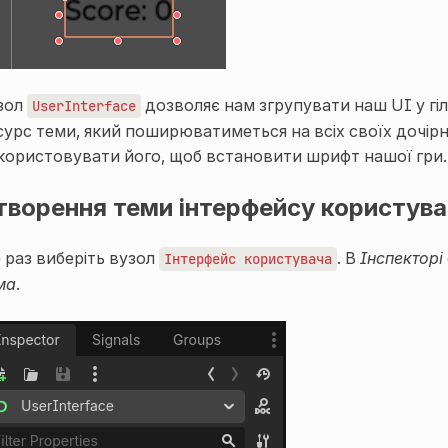
зол
дозволяє нам згрупувати наш UI у гі
UserInterface
сурс теми, який поширюватиметься на всіх своїх дочірн
користовувати його, щоб встановити шрифт нашої гри.
творення теми інтерфейсу користува
 раз виберіть вузол
. В
Інспекторі
Інтерфейс
користувача
ма
.