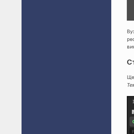
Ву
ре
ви
С
Ще
Те