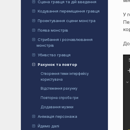
мі
Сцена гравця та дій введення
Кодування переміщення гравця
У 
Проектування сцени монстра
Пе
ко
Поява монстрів
Стрибання і розчавлювання
До
монстрів
Убивство гравця
Рахунок та повтор
Створення теми інтерфейсу
користувача
Відстеження рахунку
Повторна спроба гри
Додавання музики
Анімація персонажа
Йдемо далі