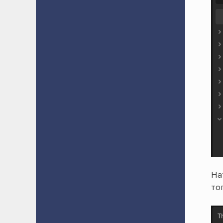
На
то