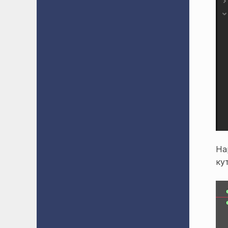
На
кут