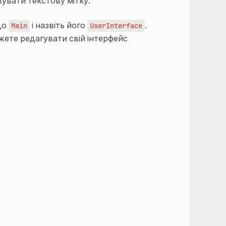
увати текстову мітку.
до
і назвіть його
.
Main
UserInterface
жете редагувати свій інтерфейс