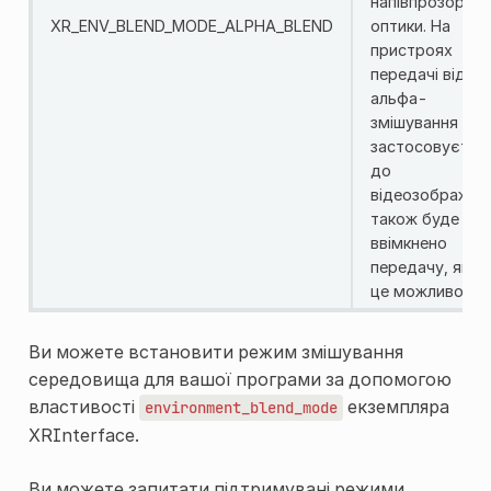
напівпрозоріст
XR_ENV_BLEND_MODE_ALPHA_BLEND
оптики. На
пристроях
передачі відео
альфа-
змішування
застосовуєтьс
до
відеозображен
також буде
ввімкнено
передачу, якщ
це можливо.
Ви можете встановити режим змішування
середовища для вашої програми за допомогою
властивості
екземпляра
environment_blend_mode
XRInterface
.
Ви можете запитати підтримувані режими