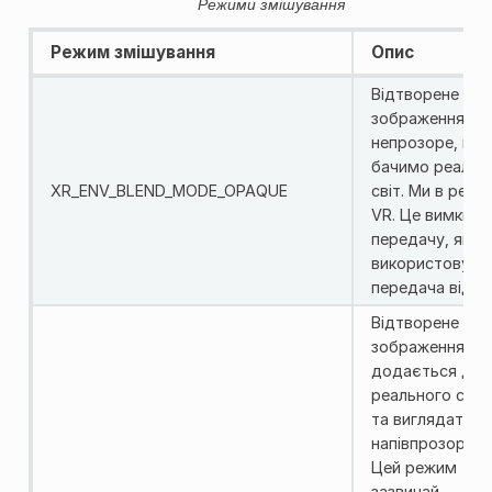
Режими змішування
Режим змішування
Опис
Відтворене
зображення
непрозоре, ми 
бачимо реальн
XR_ENV_BLEND_MODE_OPAQUE
світ. Ми в режи
VR. Це вимкне
передачу, якщ
використовуєт
передача відео
Відтворене
зображення
додається до
реального світ
та виглядатим
напівпрозорим.
Цей режим
зазвичай