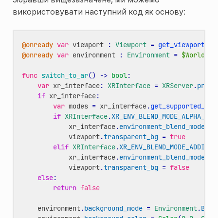
використовувати наступний код як основу:
@onready
var
viewport
:
Viewport
=
get_viewport
()
@onready
var
environment
:
Environment
=
$WorldEnv
func
switch_to_ar
()
->
bool
:
var
xr_interface
:
XRInterface
=
XRServer
.
prima
if
xr_interface
:
var
modes
=
xr_interface
.
get_supported_env
if
XRInterface
.
XR_ENV_BLEND_MODE_ALPHA_BLE
xr_interface
.
environment_blend_mode
=
viewport
.
transparent_bg
=
true
elif
XRInterface
.
XR_ENV_BLEND_MODE_ADDITIV
xr_interface
.
environment_blend_mode
=
viewport
.
transparent_bg
=
false
else
:
return
false
environment
.
background_mode
=
Environment
.
BG_C