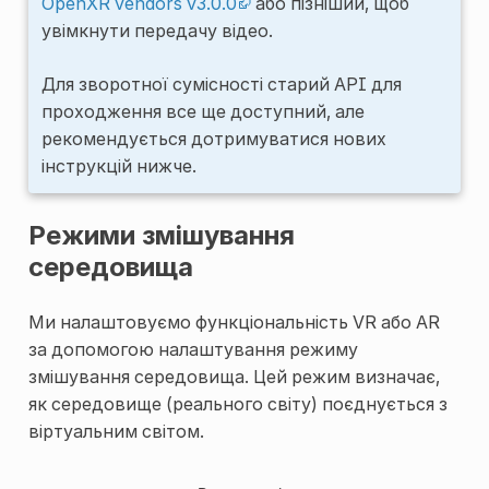
OpenXR vendors v3.0.0
або пізніший, щоб
увімкнути передачу відео.
Для зворотної сумісності старий API для
проходження все ще доступний, але
рекомендується дотримуватися нових
інструкцій нижче.
Режими змішування
середовища
Ми налаштовуємо функціональність VR або AR
за допомогою налаштування режиму
змішування середовища. Цей режим визначає,
як середовище (реального світу) поєднується з
віртуальним світом.