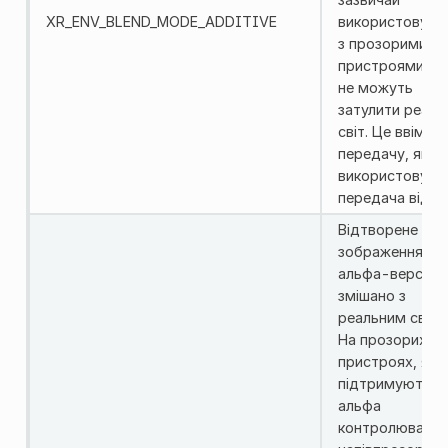
XR_ENV_BLEND_MODE_ADDITIVE
використовуєт
з прозорими
пристроями, як
не можуть
затулити реаль
світ. Це ввімкне
передачу, якщ
використовуєт
передача відео
Відтворене
зображення
альфа-версії
змішано з
реальним світо
На прозорих
пристроях, які
підтримують ц
альфа
контролювати