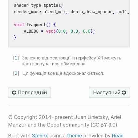
shader_type
spatial
;
render_mode
blend_mix
,
depth_draw_opaque
,
cull_bac
void
fragment
()
{
ALBEDO
=
vec3
(
0.0
,
0.0
,
0.0
);
}
[
1
]
Залежно від реалізації інтерфейсу XR можуть
застосовуватися обмеження.
[
2
]
Ця функція все ще вдосконалюється.
Попередній
Наступний
© Copyright 2014-present Juan Linietsky, Ariel
Manzur and the Godot community (CC BY 3.0).
Built with
Sphinx
using a
theme
provided by
Read