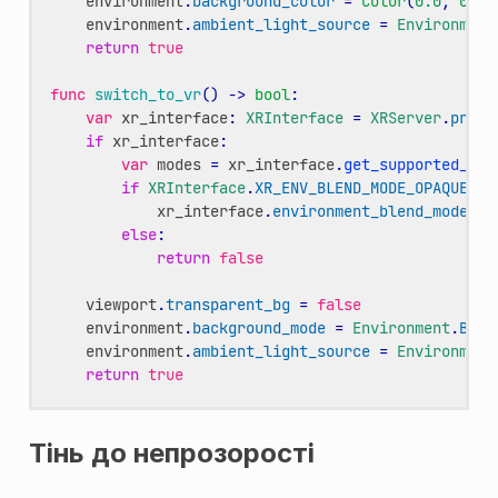
environment
.
background_color
=
Color
(
0.0
,
0.0
,
environment
.
ambient_light_source
=
Environment
return
true
func
switch_to_vr
()
->
bool
:
var
xr_interface
:
XRInterface
=
XRServer
.
prima
if
xr_interface
:
var
modes
=
xr_interface
.
get_supported_env
if
XRInterface
.
XR_ENV_BLEND_MODE_OPAQUE
in
xr_interface
.
environment_blend_mode
=
else
:
return
false
viewport
.
transparent_bg
=
false
environment
.
background_mode
=
Environment
.
BG_S
environment
.
ambient_light_source
=
Environment
return
true
Тінь до непрозорості