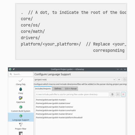
.  // A dot, to indicate the root of the Godot p
core/

core/os/

core/math/

drivers/

platform/<your_platform>/  // Replace <your_plat