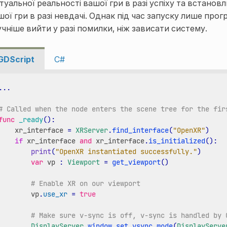
ртуальної реальності вашої гри в разі успіху та встанов
шої гри в разі невдачі. Однак під час запуску лише прог
учніше вийти у разі помилки, ніж зависати систему.
GDScript
C#
...
# Called when the node enters the scene tree for the fir
func
_ready
():
xr_interface
=
XRServer
.
find_interface
(
"OpenXR"
)
if
xr_interface
and
xr_interface
.
is_initialized
():
print
(
"OpenXR instantiated successfully."
)
var
vp
:
Viewport
=
get_viewport
()
# Enable XR on our viewport
vp
.
use_xr
=
true
# Make sure v-sync is off, v-sync is handled by 
DisplayServer
.
window_set_vsync_mode
(
DisplayServe