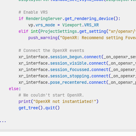
# Enable VRS
if
RenderingServer
.
get_rendering_device
():
vp
.
vrs_mode
=
Viewport
.
VRS_XR
elif
int
(
ProjectSettings
.
get_setting
(
"xr/openxr/
push_warning
(
"OpenXR: Recommend setting Fove
# Connect the OpenXR events
xr_interface
.
session_begun
.
connect
(
_on_openxr_se
xr_interface
.
session_visible
.
connect
(
_on_openxr_
xr_interface
.
session_focussed
.
connect
(
_on_openxr
xr_interface
.
session_stopping
.
connect
(
_on_openxr
xr_interface
.
pose_recentered
.
connect
(
_on_openxr_
else
:
# We couldn't start OpenXR.
print
(
"OpenXR not instantiated!"
)
get_tree
()
.
quit
()
...