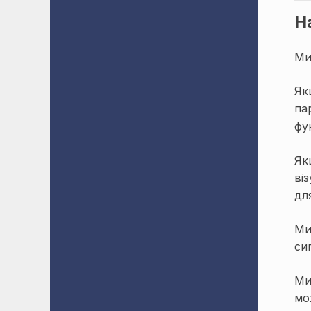
Н
Ми
Як
па
фу
Як
ві
дл
Ми
си
Ми
мо