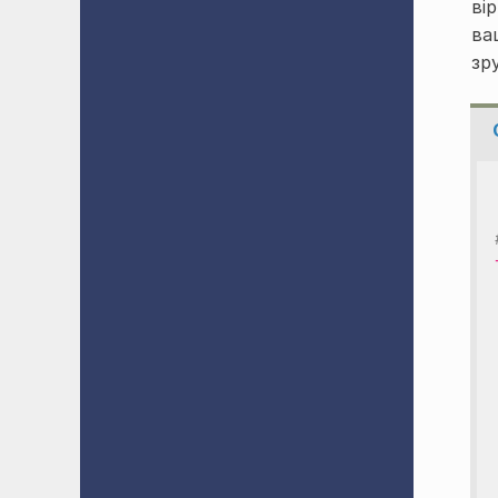
ві
ва
зр