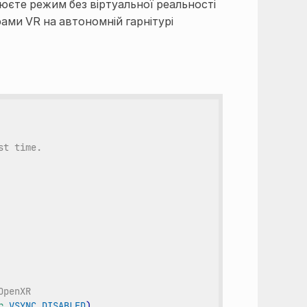
люєте режим без віртуальної реальності
рами VR на автономній гарнітурі
st time.
OpenXR
r
.
VSYNC_DISABLED
)