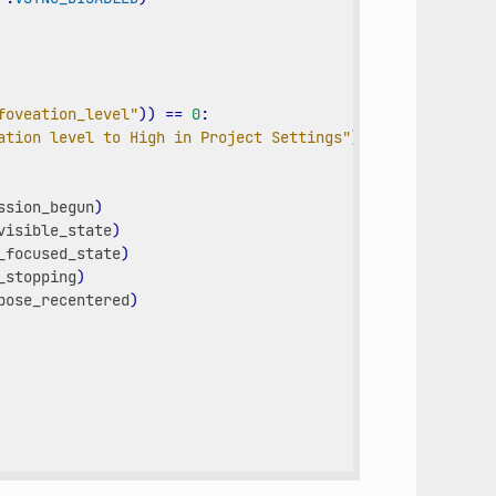
foveation_level"
))
==
0
:
ation level to High in Project Settings"
)
ssion_begun
)
visible_state
)
_focused_state
)
_stopping
)
pose_recentered
)