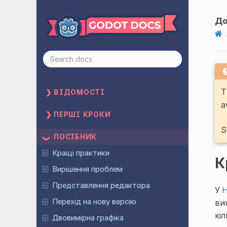
До
T
ВІДОМОСТІ
a
ПЕРШІ КРОКИ
S
ПОСІБНИК
Кращі практики
К
Вирішення проблем
Представлення редактора
У
Н
Перехід на нову версію
ви
кі
Двовимірна графіка