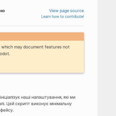
ою
View page source
Learn how to contribute!
n, which may document features not
Godot.
ніціалізує наші налаштування, які ми
і. Цей скрипт виконує мінімальну
рфейсу.