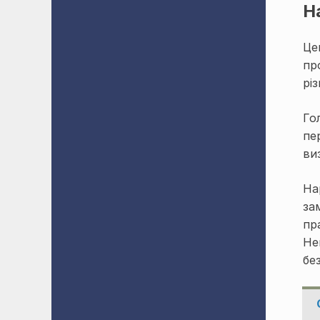
Н
Це
пр
рі
Го
пе
ви
На
за
пр
Не
без