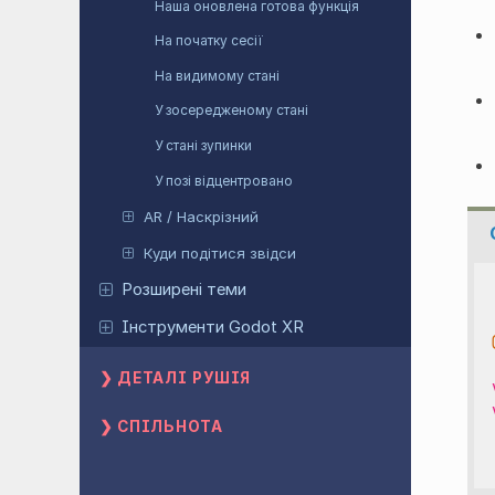
Наша оновлена готова функція
На початку сесії
На видимому стані
У зосередженому стані
У стані зупинки
У позі відцентровано
AR / Наскрізний
Куди подітися звідси
Розширені теми
Інструменти Godot XR
ДЕТАЛІ РУШІЯ
СПІЛЬНОТА