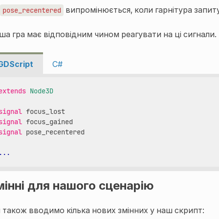
випромінюється, коли гарнітура запиту
pose_recentered
ша гра має відповідним чином реагувати на ці сигнали.
GDScript
C#
extends
Node3D
signal
focus_lost
signal
focus_gained
signal
pose_recentered
...
мінні для нашого сценарію
 також вводимо кілька нових змінних у наш скрипт: