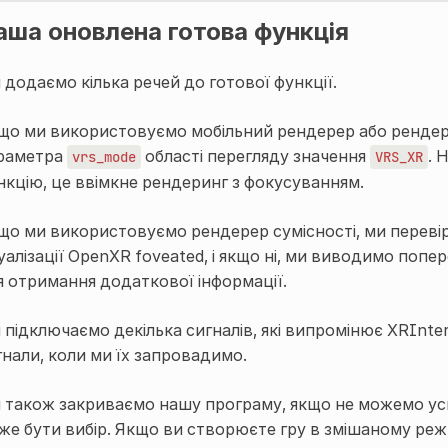
аша оновлена готова функція
 додаємо кілька речей до готової функції.
що ми використовуємо мобільний рендерер або рендер
раметра
області перегляду значення
. 
vrs_mode
VRS_XR
нкцію, це ввімкне рендеринг з фокусуванням.
що ми використовуємо рендерер сумісності, ми переві
зуалізації OpenXR foveated, і якщо ні, ми виводимо поп
я отримання додаткової інформації.
 підключаємо декілька сигналів, які випромінює
XRInte
гнали, коли ми їх запровадимо.
 також закриваємо нашу програму, якщо не можемо успі
же бути вибір. Якщо ви створюєте гру в змішаному ре