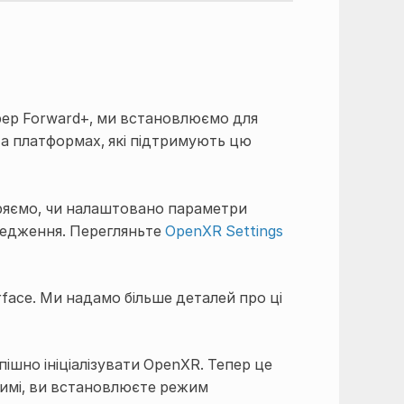
ер Forward+, ми встановлюємо для
На платформах, які підтримують цю
ряємо, чи налаштовано параметри
ередження. Перегляньте
OpenXR Settings
rface
. Ми надамо більше деталей про ці
шно ініціалізувати OpenXR. Тепер це
жимі, ви встановлюєте режим