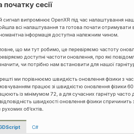
а початку сесії
й сигнал випромінює OpenXR під час налаштування нашо
ойшла всі налаштування та готова почати отримувати від
зноманітна інформація доступна належним чином.
ловне, що ми тут робимо, це перевіряємо частоту онов
ревіряємо доступні частоти оновлення, про які повідо
значити, чи потрібно нам встановити для нашої гарніт
решті ми порівнюємо швидкість оновлення фізики з час
мовчуванням працює зі швидкістю оновлення фізики 60 о
ацюють із мінімумом 72, а для сучасних гарнітур часто 
відповідність швидкості оновлення фізики спричинить з
 рухомих об’єктів.
GDScript
C#