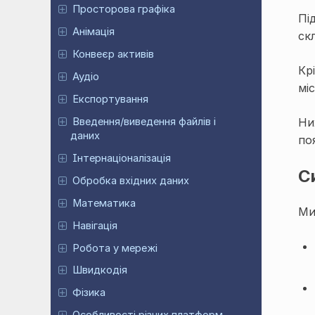
Просторова графіка
Пі
Анімація
ск
Конвеєр активів
Кр
Аудіо
мі
Експортування
Ни
Введення/виведення файлів і
даних
по
Інтернаціоналізація
С
Обробка вхідних даних
Математика
Ми
Навігація
Робота у мережі
Швидкодія
Фізика