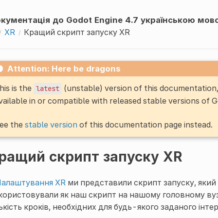
кументація до Godot Engine 4.7 українською мов
XR
Кращий скрипт запуску XR
Attention: Here be dragons
his is the
(unstable) version of this documentatio
latest
vailable in or compatible with released stable versions of 
ee the
stable version
of this documentation page instead.
ращий скрипт запуску XR
алаштування XR
ми представили скрипт запуску, який і
користовували як наш скрипт на нашому головному вузл
лькість кроків, необхідних для будь-якого заданого інте