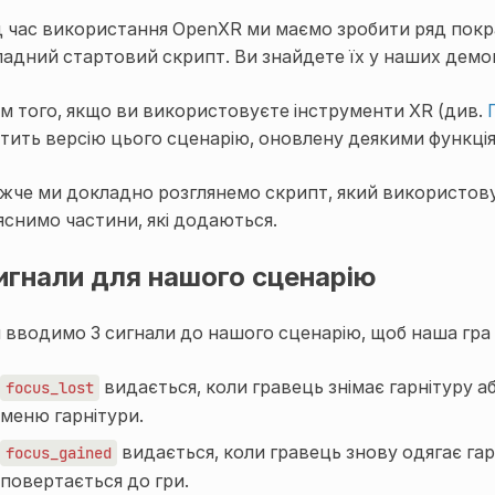
д час використання OpenXR ми маємо зробити ряд покр
ладний стартовий скрипт. Ви знайдете їх у наших демо
ім того, якщо ви використовуєте інструменти XR (див.
стить версію цього сценарію, оновлену деякими функція
жче ми докладно розглянемо скрипт, який використовує
яснимо частини, які додаються.
игнали для нашого сценарію
 вводимо 3 сигнали до нашого сценарію, щоб наша гра 
видається, коли гравець знімає гарнітуру 
focus_lost
меню гарнітури.
видається, коли гравець знову одягає гар
focus_gained
повертається до гри.