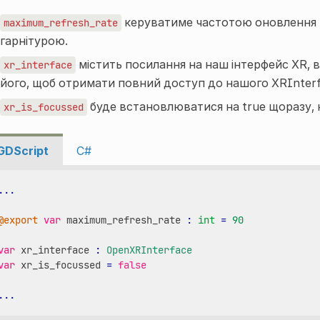
керуватиме частотою оновлення г
maximum_refresh_rate
гарнітурою.
містить посилання на наш інтерфейс XR, в
xr_interface
його, щоб отримати повний доступ до нашого
XRInter
буде встановлюватися на true щоразу, 
xr_is_focussed
GDScript
C#
...
@export
var
maximum_refresh_rate
:
int
=
90
var
xr_interface
:
OpenXRInterface
var
xr_is_focussed
=
false
...