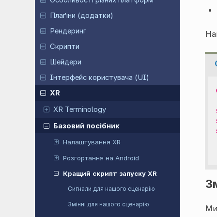
Особливості різних платформ
Плаґіни (додатки)
Рендеринг
На
Скрипти
Шейдери
Інтерфейс користувача (UI)
XR
XR Terminology
Базовий посібник
Налаштування XR
Розгортання на Android
Кращий скрипт запуску XR
З
Сигнали для нашого сценарію
Змінні для нашого сценарію
Ми