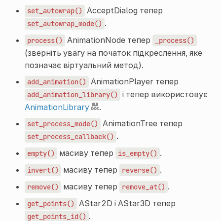
AcceptDialog тепер
set_autowrap()
.
set_autowrap_mode()
AnimationNode тепер
process()
_process()
(зверніть увагу на початок підкреслення, яке
позначає віртуальний метод).
AnimationPlayer тепер
add_animation()
і тепер використовує
add_animation_library()
AnimationLibrary
.
AnimationTree тепер
set_process_mode()
.
set_process_callback()
масиву тепер
.
empty()
is_empty()
масиву тепер
.
invert()
reverse()
масиву тепер
.
remove()
remove_at()
AStar2D і AStar3D тепер
get_points()
.
get_points_id()