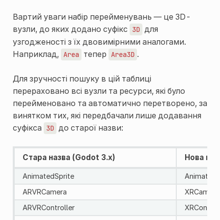
Вартий уваги набір перейменувань — це 3D-
вузли, до яких додано суфікс
для
3D
узгодженості з їх двовимірними аналогами.
Наприклад,
тепер
.
Area
Area3D
Для зручності пошуку в цій таблиці
перераховано всі вузли та ресурси, які було
перейменовано та автоматично перетворено, за
винятком тих, які передбачали лише додавання
суфікса
до старої назви:
3D
Стара назва (Godot 3.x)
Нова наз
AnimatedSprite
AnimatedS
ARVRCamera
XRCamera
ARVRController
XRControl