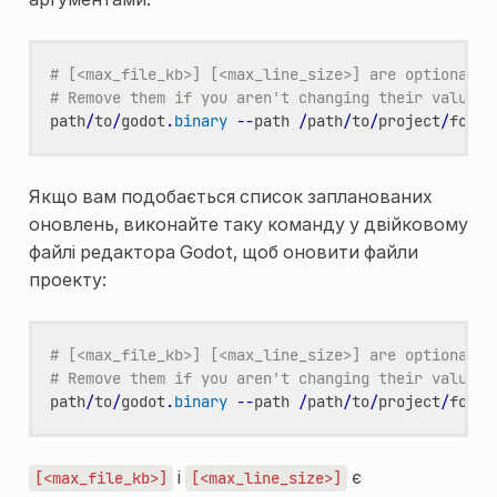
# [<max_file_kb>] [<max_line_size>] are optional a
# Remove them if you aren't changing their values.
path
/
to
/
godot
.
binary
--
path
/
path
/
to
/
project
/
folde
Якщо вам подобається список запланованих
оновлень, виконайте таку команду у двійковому
файлі редактора Godot, щоб оновити файли
проекту:
# [<max_file_kb>] [<max_line_size>] are optional a
# Remove them if you aren't changing their values.
path
/
to
/
godot
.
binary
--
path
/
path
/
to
/
project
/
folde
і
є
[<max_file_kb>]
[<max_line_size>]