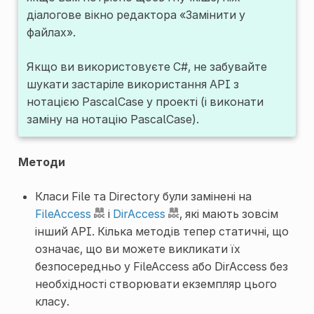
діалогове вікно редактора «Замінити у
файлах».
Якщо ви використовуєте C#, не забувайте
шукати застаріле використання API з
нотацією PascalCase у проекті (і виконати
заміну на нотацію PascalCase).
Методи
Класи File та Directory були замінені на
FileAccess
і
DirAccess
, які мають зовсім
інший API. Кілька методів тепер статичні, що
означає, що ви можете викликати їх
безпосередньо у FileAccess або DirAccess без
необхідності створювати екземпляр цього
класу.