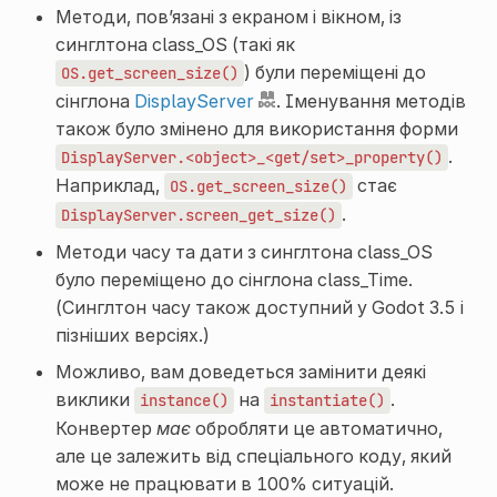
Методи, пов’язані з екраном і вікном, із
синглтона
class_OS
(такі як
) були переміщені до
OS.get_screen_size()
сінглона
DisplayServer
. Іменування методів
також було змінено для використання форми
.
DisplayServer.<object>_<get/set>_property()
Наприклад,
стає
OS.get_screen_size()
.
DisplayServer.screen_get_size()
Методи часу та дати з синглтона
class_OS
було переміщено до сінглона
class_Time
.
(Синглтон часу також доступний у Godot 3.5 і
пізніших версіях.)
Можливо, вам доведеться замінити деякі
виклики
на
.
instance()
instantiate()
Конвертер
має
обробляти це автоматично,
але це залежить від спеціального коду, який
може не працювати в 100% ситуацій.