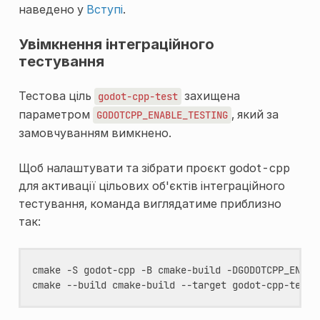
наведено у
Вступі
.
Увімкнення інтеграційного
тестування
Тестова ціль
захищена
godot-cpp-test
параметром
, який за
GODOTCPP_ENABLE_TESTING
замовчуванням вимкнено.
Щоб налаштувати та зібрати проєкт godot-cpp
для активації цільових об'єктів інтеграційного
тестування, команда виглядатиме приблизно
так:
cmake
-S
godot-cpp
-B
cmake-build
-DGODOTCPP_ENABL
cmake
--build
cmake-build
--target