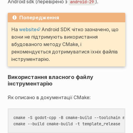
Android sdk (перевірено з
).
android-29
Попередження
На
website
Android SDK чітко зазначено, що
вони не підтримують використання
вбудованого методу CMake, і
рекомендується дотримуватися їхніх файлів
інструментарію.
Використання власного файлу
інструментарію
Як описано в документації CMake:
cmake
-S
godot-cpp
-B
cmake-build
--toolchain
my_t
cmake
--build
cmake-build
-t