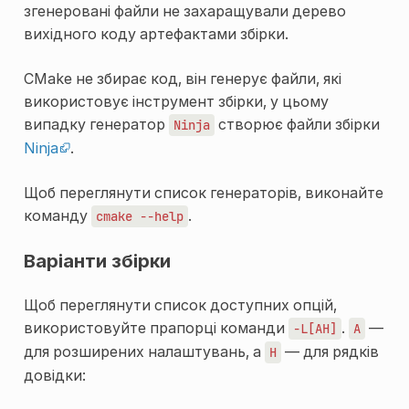
згенеровані файли не захаращували дерево
вихідного коду артефактами збірки.
CMake не збирає код, він генерує файли, які
використовує інструмент збірки, у цьому
випадку генератор
створює файли збірки
Ninja
Ninja
.
Щоб переглянути список генераторів, виконайте
команду
.
cmake
--help
Варіанти збірки
Щоб переглянути список доступних опцій,
використовуйте прапорці команди
.
—
-L[AH]
A
для розширених налаштувань, а
— для рядків
H
довідки: