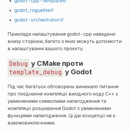
godot-cpp-template
godot_roguelite
godot-orchestrator
Приклади налаштування godot-cpp наведено
внизу сторінки, багато з яких можуть допомогти
в налаштуванні вашого проєкту.
у CMake проти
Debug
у Godot
template_debug
Під час багатьох обговорень виникало питання
про поєднання компіляції вихідного коду C++ з
увімкненими символами налагодження та
компіляції розширення Godot з увімкненими
функціями налагодження. Ці дві концепції не є
взаємовиключними.