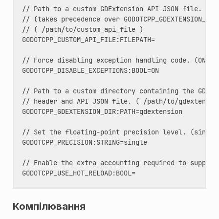
// Path to a custom GDExtension API JSON file.

// (takes precedence over GODOTCPP_GDEXTENSION_DIR)
// ( /path/to/custom_api_file )

GODOTCPP_CUSTOM_API_FILE:FILEPATH=

// Force disabling exception handling code. (ON|OFF
GODOTCPP_DISABLE_EXCEPTIONS:BOOL=ON

// Path to a custom directory containing the GDExte
// header and API JSON file. ( /path/to/gdextension
GODOTCPP_GDEXTENSION_DIR:PATH=gdextension

// Set the floating-point precision level. (single|
GODOTCPP_PRECISION:STRING=single

// Enable the extra accounting required to support 
Компілювання