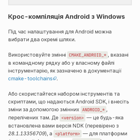
Крос-компіляція Android з Windows
Під час налаштування для Android можна
вибрати два окремі шляхи.
Використовуйте змінні
, вказані
CMAKE_ANDROID_*
в командному рядку або у власному файлі
інструментарію, як зазначено в документації
cmake-toolchains
.
Або скористайтеся набором інструментів та
скриптами, що надаються Android SDK, і внесіть
зміни за допомогою змінних
,
ANDROID_*
перелічених там. Де
— це будь-яка
<version>
встановлена вами версія NDK (перевірено з
28.1.13356709
), а
— для платформи
<platform>