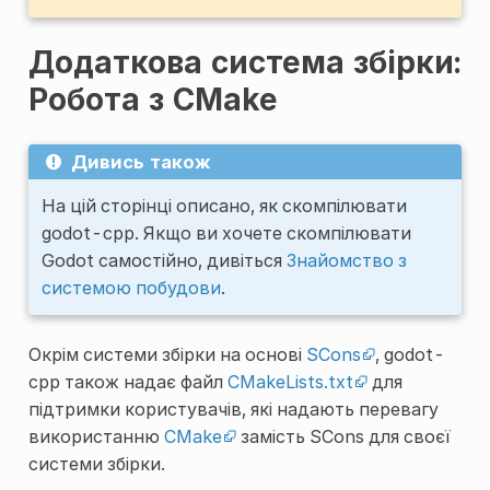
Додаткова система збірки:
Робота з CMake
Дивись також
На цій сторінці описано, як скомпілювати
godot-cpp. Якщо ви хочете скомпілювати
Godot самостійно, дивіться
Знайомство з
системою побудови
.
Окрім системи збірки на основі
SCons
, godot-
cpp також надає файл
CMakeLists.txt
для
підтримки користувачів, які надають перевагу
використанню
CMake
замість SCons для своєї
системи збірки.