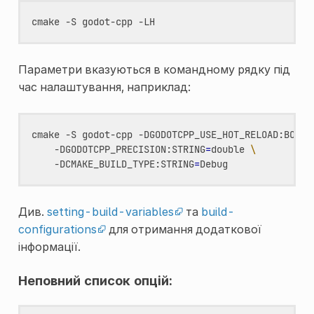
cmake
-S
godot-cpp
Параметри вказуються в командному рядку під
час налаштування, наприклад:
cmake
-S
godot-cpp
-DGODOTCPP_USE_HOT_RELOAD:BOOL
=
-DGODOTCPP_PRECISION:STRING
=
double
\
-DCMAKE_BUILD_TYPE:STRING
=
Див.
setting-build-variables
та
build-
configurations
для отримання додаткової
інформації.
Неповний список опцій: