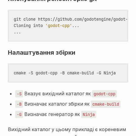
git
clone
https://github.com/godotengine/godot-cpp.
Cloning
into
'godot-cpp'
...

Налаштування збірки
cmake
-S
godot-cpp
-B
cmake-build
-G
Вказує вихідний каталог як
-S
godot-cpp
Визначає каталог збірки як
-B
cmake-build
Визначає генератор як
-G
Ninja
Вихідний каталог у цьому прикладі є кореневим