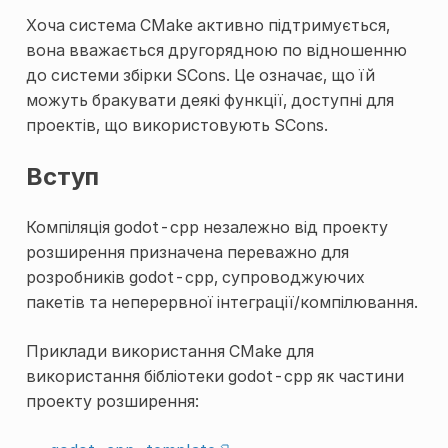
Хоча система CMake активно підтримується,
вона вважається другорядною по відношенню
до системи збірки SCons. Це означає, що їй
можуть бракувати деякі функції, доступні для
проектів, що використовують SCons.
Вступ
Компіляція godot-cpp незалежно від проекту
розширення призначена переважно для
розробників godot-cpp, супроводжуючих
пакетів та неперервної інтеграції/компілювання.
Приклади використання CMake для
використання бібліотеки godot-cpp як частини
проекту розширення: