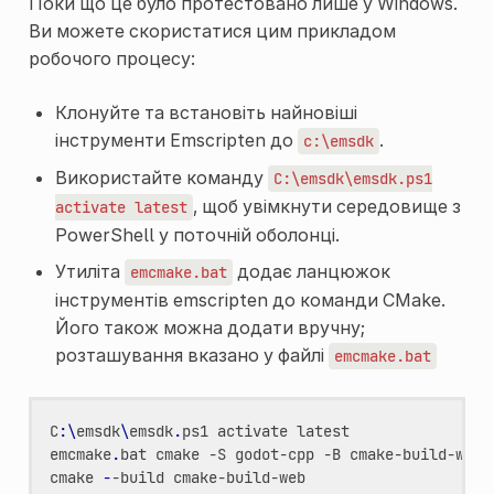
Поки що це було протестовано лише у Windows.
Ви можете скористатися цим прикладом
робочого процесу:
Клонуйте та встановіть найновіші
інструменти Emscripten до
.
c:\emsdk
Використайте команду
C:\emsdk\emsdk.ps1
, щоб увімкнути середовище з
activate
latest
PowerShell у поточній оболонці.
Утиліта
додає ланцюжок
emcmake.bat
інструментів emscripten до команди CMake.
Його також можна додати вручну;
розташування вказано у файлі
emcmake.bat
C
:\
emsdk
\
emsdk
.
ps1
activate
latest
emcmake
.
bat
cmake
-S
godot-cpp
-B
cmake-build-web
cmake
-
-build
cmake-build-web