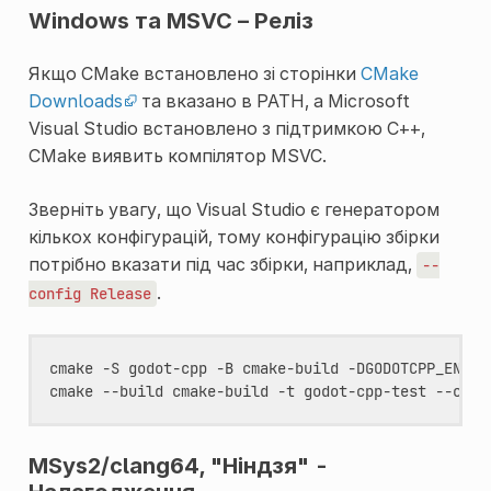
Windows та MSVC – Реліз
Якщо CMake встановлено зі сторінки
CMake
Downloads
та вказано в PATH, а Microsoft
Visual Studio встановлено з підтримкою C++,
CMake виявить компілятор MSVC.
Зверніть увагу, що Visual Studio є генератором
кількох конфігурацій, тому конфігурацію збірки
потрібно вказати під час збірки, наприклад,
--
.
config
Release
cmake
-S
godot-cpp
-B
cmake-build
-DGODOTCPP_ENABL
cmake
--build
cmake-build
-t
godot-cpp-test
--conf
MSys2/clang64, "Ніндзя" -