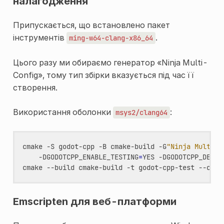
налагодження
Припускається, що встановлено пакет
інструментів
.
ming-w64-clang-x86_64
Цього разу ми обираємо генератор «Ninja Multi-
Config», тому тип збірки вказується під час її
створення.
Використання оболонки
:
msys2/clang64
cmake
-S
godot-cpp
-B
cmake-build
-G
"Ninja Multi-C
-DGODOTCPP_ENABLE_TESTING
=
YES
-DGODOTCPP_DEV_B
cmake
--build
cmake-build
-t
godot-cpp-test
--conf
Emscripten для веб-платформи