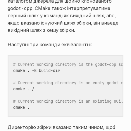
каталогом джерела для щойно клонованого
godot-cpp. CMake також інтерпретуватиме
перший шлях у команді як вихідний шлях, або,
якщо вказано існуючий шлях збірки, він виведе
вихідний шлях з кешу збірки.
Наступні три команди еквівалентні:
# Current working directory is the godot-cpp sourc
cmake
.
-B
build-dir

# Current working directory is an empty godot-cpp/
cmake
../

# Current working directory is an existing build p
cmake
Директорію збірки вказано таким чином, щоб