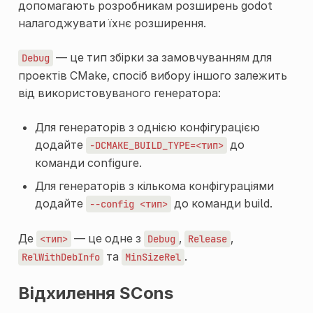
допомагають розробникам розширень godot
налагоджувати їхнє розширення.
— це тип збірки за замовчуванням для
Debug
проектів CMake, спосіб вибору іншого залежить
від використовуваного генератора:
Для генераторів з однією конфігурацією
додайте
до
-DCMAKE_BUILD_TYPE=<тип>
команди configure.
Для генераторів з кількома конфігураціями
додайте
до команди build.
--config
<тип>
Де
— це одне з
,
,
<тип>
Debug
Release
та
.
RelWithDebInfo
MinSizeRel
Відхилення SCons