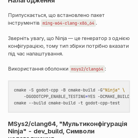
Налагодження
Припускається, що встановлено пакет
інструментів
.
ming-w64-clang-x86_64
Зверніть увагу, що Ninja — це генератор з однією
конфігурацією, тому тип збірки потрібно вказати
під час налаштування.
Використання оболонки
:
msys2/clang64
cmake
-S
godot-cpp
-B
cmake-build
-G
"Ninja"
\
-DGODOTCPP_ENABLE_TESTING
=
YES
-DCMAKE_BUILD_TY
cmake
--build
cmake-build
-t
MSys2/clang64, "Мультиконфігурація
Ninja" - dev_build, Символи