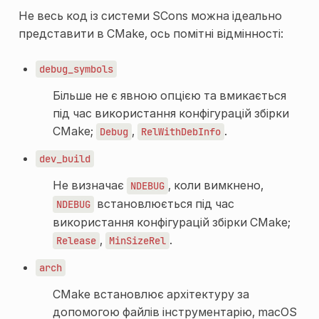
Не весь код із системи SCons можна ідеально
представити в CMake, ось помітні відмінності:
debug_symbols
Більше не є явною опцією та вмикається
під час використання конфігурацій збірки
CMake;
,
.
Debug
RelWithDebInfo
dev_build
Не визначає
, коли вимкнено,
NDEBUG
встановлюється під час
NDEBUG
використання конфігурацій збірки CMake;
,
.
Release
MinSizeRel
arch
CMake встановлює архітектуру за
допомогою файлів інструментарію, macOS