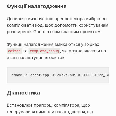
Функції налагодження
Дозволяє визначенню препроцесора вибірково
компілювати код, щоб допомогти користувачам
розширення Godot з їхнім власним проектом.
Функції налагодження вмикаються у збірках
та
, які можна вказати на
editor
template_debug
етапі налаштування ось так:
cmake
-S
godot-cpp
-B
cmake-build
-DGODOTCPP_TARGE
Діагностика
Встановлює прапорці компілятора, щоб
генерувалися символи налагодження, що