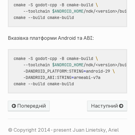
cmake
-S
godot-cpp
-B
cmake-build
\
--toolchain
$ANDROID_HOME
/ndk/<version>/build/
cmake
--build
Вказівка платформи Android та ABI:
cmake
-S
godot-cpp
-B
cmake-build
\
--toolchain
$ANDROID_HOME
/ndk/<version>/build/
-DANDROID_PLATFORM:STRING
=
android-29
\
-DANDROID_ABI:STRING
=
armeabi-v7a

cmake
--build
Попередній
Наступний
© Copyright 2014-present Juan Linietsky, Ariel