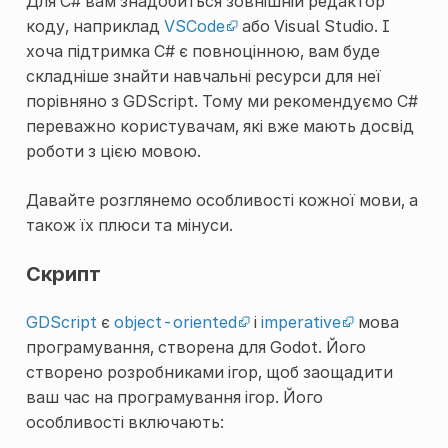
Для C# вам знадобиться зовнішній редактор
коду, наприклад
VSCode
або Visual Studio. І
хоча підтримка C# є повноцінною, вам буде
складніше знайти навчальні ресурси для неї
порівняно з GDScript. Тому ми рекомендуємо C#
переважно користувачам, які вже мають досвід
роботи з цією мовою.
Давайте розглянемо особливості кожної мови, а
також їх плюси та мінуси.
Скрипт
GDScript
є
object-oriented
і
imperative
мова
програмування, створена для Godot. Його
створено розробниками ігор, щоб заощадити
ваш час на програмування ігор. Його
особливості включають: