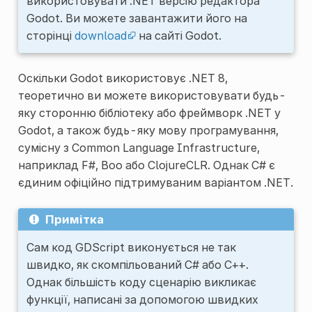
використовувати .NET версію редактора
Godot. Ви можете завантажити його на
сторінці
download
на сайті Godot.
Оскільки Godot використовує .NET 8,
теоретично ви можете використовувати будь-
яку сторонню бібліотеку або фреймворк .NET у
Godot, а також будь-яку мову програмування,
сумісну з Common Language Infrastructure,
наприклад F#, Boo або ClojureCLR. Однак C# є
єдиним офіційно підтримуваним варіантом .NET.
Примітка
Сам код GDScript виконується не так
швидко, як скомпільований C# або C++.
Однак більшість коду сценарію викликає
функції, написані за допомогою швидких