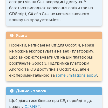
алгоритмів на C++ всередині двигуна. У
багатьох випадках написання логіки гри на
GDScript, C# або C++ не матиме значного
впливу на продуктивність.
Увага
Проекти, написані на C# для Godot 4, наразі
не можна експортувати на веб-платформу.
Щоб використовувати C# на цій платформі,
розгляньте Godot 3. Підтримка платформ
Android та iOS доступна з Godot 4.2, але є
експериментальною та
some limitations apply
.
Дивись також
Щоб дізнатися більше про C#, перейдіть до
розділу
C#/.NET
.