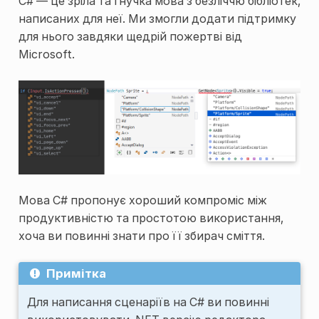
C# — це зріла та гнучка мова з безліччю бібліотек,
написаних для неї. Ми змогли додати підтримку
для нього завдяки щедрій пожертві від
Microsoft.
Мова C# пропонує хороший компроміс між
продуктивністю та простотою використання,
хоча ви повинні знати про її збирач сміття.
Примітка
Для написання сценаріїв на C# ви повинні