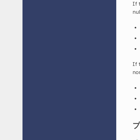
If
nul
If
non