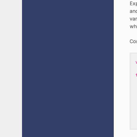
Exp
and
var
whi
Con