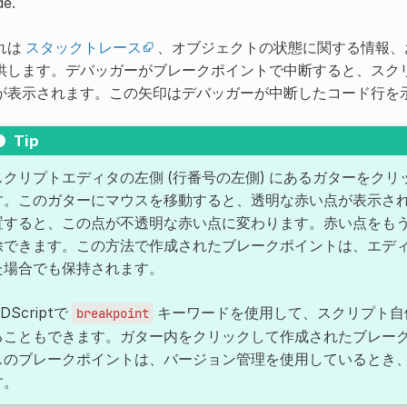
de.
れは
スタックトレース
、オブジェクトの状態に関する情報、
供します。デバッガーがブレークポイントで中断すると、スク
が表示されます。この矢印はデバッガーが中断したコード行を
Tip
スクリプトエディタの左側 (行番号の左側) にあるガターをク
す。このガターにマウスを移動すると、透明な赤い点が表示さ
置すると、この点が不透明な赤い点に変わります。赤い点をも
除できます。この方法で作成されたブレークポイントは、エデ
た場合でも保持されます。
DScriptで
キーワードを使用して、スクリプト自
breakpoint
ることもできます。ガター内をクリックして作成されたブレー
スのブレークポイントは、バージョン管理を使用しているとき
す。