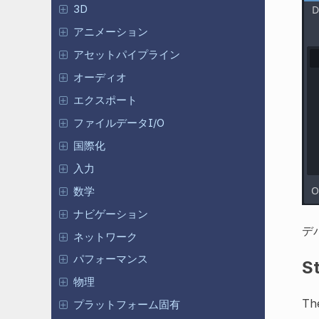
3D
アニメーション
アセットパイプライン
オーディオ
エクスポート
ファイルデータI/O
国際化
入力
数学
ナビゲーション
デ
ネットワーク
パフォーマンス
S
物理
The
プラットフォーム固有