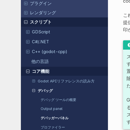
co
プラグイン
レンダリング
こ
提
スクリプト
印
GDScript
C#/.NET
C++ (godot-cpp)
他の言語
コア機能
Godot APIリファレンスの読み方
デバッグ
G
デバッグ ツールの概要
Output panel
デバッガーパネル
プロファイラー