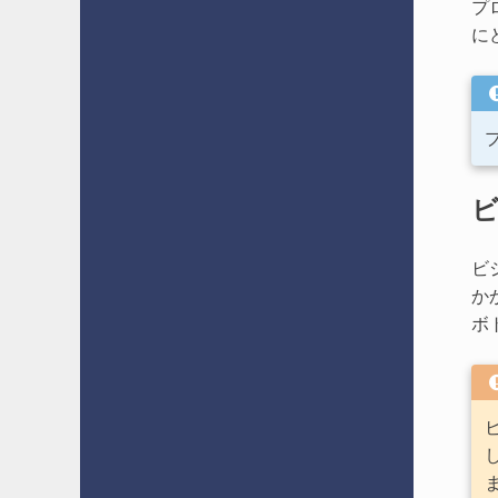
プ
に
ビ
か
ボ