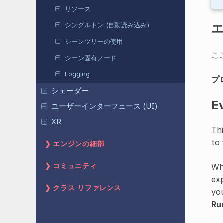
リソース
シングルトン (自動読み込み)
シーンツリーの使用
こ
シーン固有ノード
Logging
プロ
シェーダー
E
ユーザーインターフェース (UI)
XR
Thi
to 
エンジンの細部
Whe
コミュニティ
exp
クラス リファレンス
you
Ru