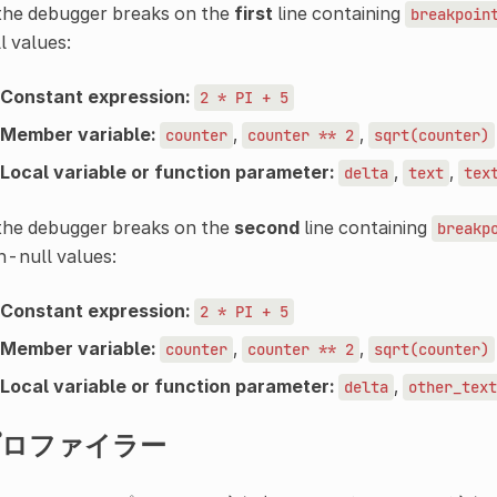
 the debugger breaks on the
first
line containing
breakpoin
l values:
Constant expression:
2
*
PI
+
5
Member variable:
,
,
counter
counter
**
2
sqrt(counter)
Local variable or function parameter:
,
,
delta
text
tex
 the debugger breaks on the
second
line containing
breakp
-null values:
Constant expression:
2
*
PI
+
5
Member variable:
,
,
counter
counter
**
2
sqrt(counter)
Local variable or function parameter:
,
delta
other_text
プロファイラー