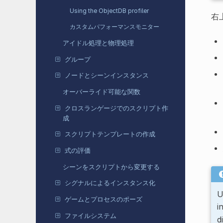
Using the ObjectDB profiler
右
カスタムパフォーマンスモニター
アイドル処理と物理処理
グループ
ノードとシーンインスタンス
オーバーライド可能な関数
クロスランゲージでのスクリプト作
成
スクリプトテンプレートの作成
式の評価
シーンをスクリプトから変更する
シグナルによるインスタンス化
U
ゲームとプロセスのポーズ
i
ファイルシステム
d