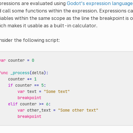
ressions are evaluated using
Godot's expression language
 call some functions within the expression. Expressions ca
iables within the same scope as the line the breakpoint is 
ch makes it usable as a built-in calculator.
sider the following script:
var
counter
=
0
func
_process
(
delta
):
counter
+=
1
if
counter
==
5
:
var
text
=
"Some text"
breakpoint
elif
counter
>=
6
:
var
other_text
=
"Some other text"
breakpoint