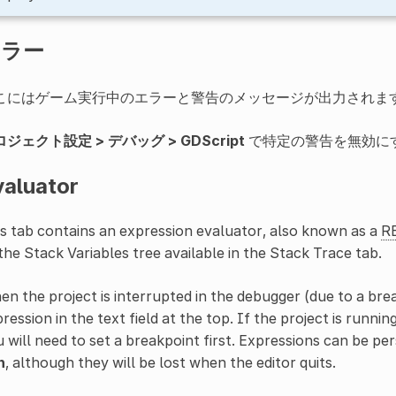
エラー
こにはゲーム実行中のエラーと警告のメッセージが出力されま
ジェクト設定 > デバッグ > GDScript
で特定の警告を無効に
valuator
s tab contains an expression evaluator, also known as a
R
the Stack Variables tree available in the Stack Trace tab.
n the project is interrupted in the debugger (due to a brea
ression in the text field at the top. If the project is runnin
 will need to set a breakpoint first. Expressions can be p
n
, although they will be lost when the editor quits.