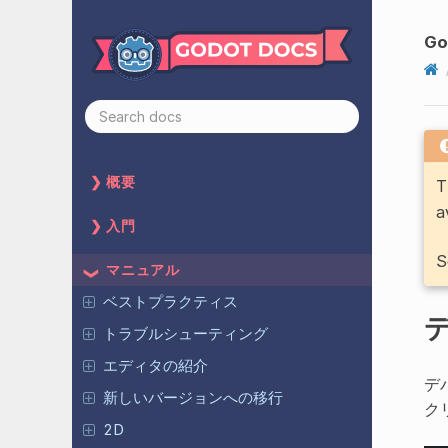
G
概要
T
a
入門
S
マニュアル
ベストプラクティス
トラブルシューティング
エディタの紹介
デ
新しいバージョンへの移行
ク
2D