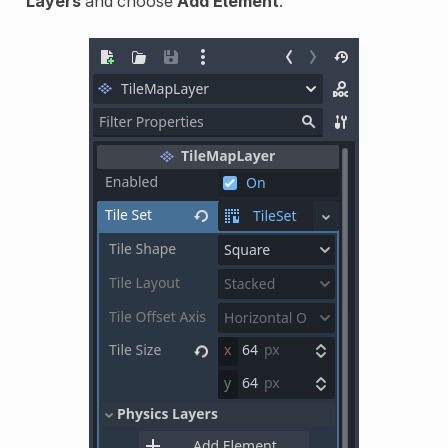
Layers
and choose
Add Element
: