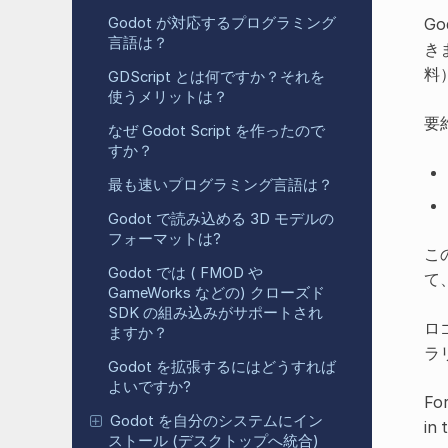
Go
Godot が対応するプログラミング
言語は？
き
料
GDScript とは何ですか？それを
使うメリットは？
要
なぜ Godot Script を作ったので
すか？
最も速いプログラミング言語は？
Godot で読み込める 3D モデルの
フォーマットは?
この
Godot では ( FMOD や
て
GameWorks などの) クローズド
SDK の組み込みがサポートされ
ロ
ますか？
ラ
Godot を拡張するにはどうすれば
よいですか?
For
Godot を自分のシステムにイン
in 
ストール (デスクトップへ統合)