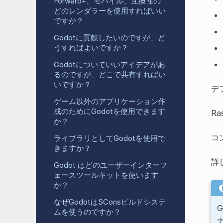
Forward+、モバイル、互換性の
どのレンダラーを使用すればいい
ですか？
Godotに貢献したいのですが、ど
うすればよいですか？
Godotについていいアイデアがあ
るのですが、どこで共有すればい
いですか？
デ
ゲーム以外のアプリケーション作
成のためにGodotを使用できます
R
か？
コ
ライブラリとしてGodotを使用で
きますか？
詳
Godot はどのユーザーインターフ
ェースツールキットを使います
か？
なぜGodotはSConsビルドシステ
G
ムを使うのですか？