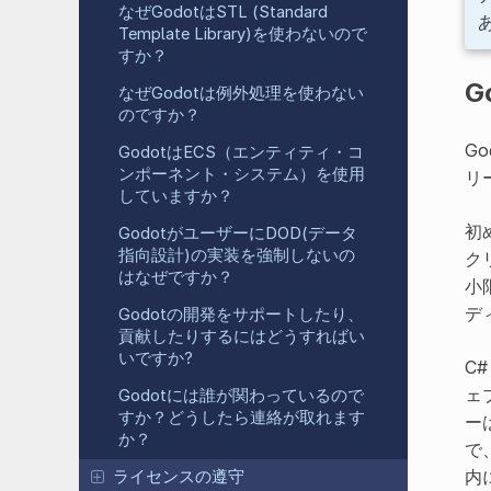
なぜGodotはSTL (Standard
Template Library)を使わないので
すか？
G
なぜGodotは例外処理を使わない
のですか？
G
GodotはECS（エンティティ・コ
ンポーネント・システム）を使用
リ
していますか？
初
GodotがユーザーにDOD(データ
指向設計)の実装を強制しないの
ク
はなぜですか？
小
デ
Godotの開発をサポートしたり、
貢献したりするにはどうすればい
いですか?
C
ェ
Godotには誰が関わっているので
すか？どうしたら連絡が取れます
ー
か？
で
内
ライセンスの遵守