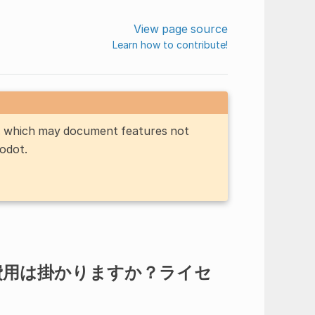
View page source
Learn how to contribute!
n, which may document features not
Godot.
に費用は掛かりますか？ライセ