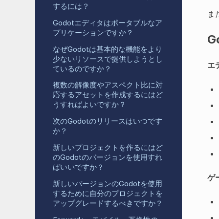
するには？
ま
Godotエディタはポータブルなア
プリケーションですか？
G
なぜGodotは基本的な機能をより
少ないリソースで提供しようとし
エ
ているのですか？
複数の解像度やアスペクト比に対
応するアセットを作成するにはど
うすればよいですか？
次のGodotのリリースはいつです
か？
新しいプロジェクトを作るにはど
のGodotのバージョンを使用すれ
ばいいですか？
ゲ
新しいバージョンのGodotを使用
するために自分のプロジェクトを
アップグレードするべきですか？