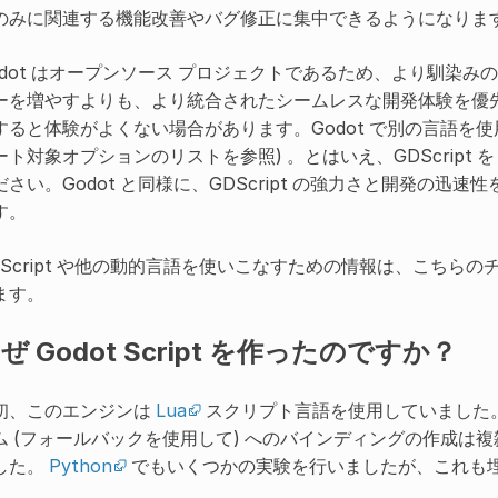
のみに関連する機能改善やバグ修正に集中できるようになりま
odot はオープンソース プロジェクトであるため、より馴染
ーを増やすよりも、より統合されたシームレスな開発体験を優
すると体験がよくない場合があります。Godot で別の言語を使
ート対象オプションのリストを参照) 。とはいえ、GDScript
ださい。Godot と同様に、GDScript の強力さと開発の
す。
DScript や他の動的言語を使いこなすための情報は、こちらの
ます。
ぜ Godot Script を作ったのですか？
初、このエンジンは
Lua
スクリプト言語を使用していました。
ム (フォールバックを使用して) へのバインディングの作成は
した。
Python
でもいくつかの実験を行いましたが、これも