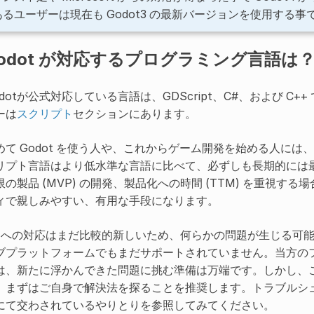
あるユーザーは現在も Godot3 の最新バージョンを使用する事
odot が対応するプログラミング言語は
odotが公式対応している言語は、GDScript、C#、および 
ーは
スクリプト
セクションにあります。
めて Godot を使う人や、これからゲーム開発を始める人には、God
リプト言語はより低水準な言語に比べて、必ずしも長期的には
限の製品 (MVP) の開発、製品化への時間 (TTM) を重視する場
ィで親しみやすい、有用な手段になります。
# への対応はまだ比較的新しいため、何らかの問題が生じる可能
ブプラットフォームでもまだサポートされていません。当方の
は、新たに浮かんできた問題に挑む準備は万端です。しかし、
、まずはご自身で解決法を探ることを推奨します。トラブルシ
にて交わされているやりとりを参照してみてください。