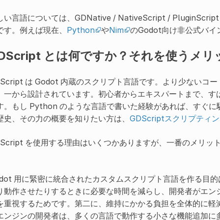
い言語については、GDNative / NativeScript / Plug
です。例えば現在、
Python
や
Nim
のGodot向け非公式バ
DScript とは何ですか？それを使うメ
DScript は Godot 内蔵のスクリプト言語です。より少ないコ
、一から設計されています。初心者からエキスパートまで、すばや
す。もし Python のような言語で書いた経験があれば、すぐに馴
歴史、その力の概要を知りたい方は、
GDScriptスクリプティ
DScript を使用する理由はいくつかありますが、一番のメリ
。
odot 用に緊密に統合されたカスタムスクリプト言語を作る目的は
り動作させたりするときに必要な時間を減らし、開発者がエン
を重視するためです。第二に、維持にかかる負担を全体的に軽
エンジンの開発者は、多くの言語で動作する小さな機能追加に