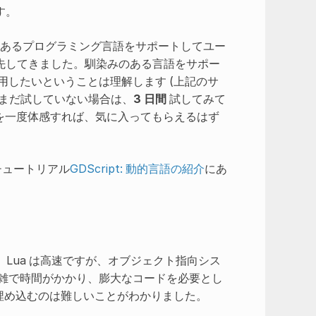
す。
みのあるプログラミング言語をサポートしてユー
先してきました。馴染みのある言語をサポー
用したいということは理解します (上記のサ
 をまだ試していない場合は、
3 日間
試してみて
迅速性を一度体感すれば、気に入ってもらえるはず
チュートリアル
GDScript: 動的言語の紹介
にあ
Lua は高速ですが、オブジェクト指向シス
複雑で時間がかかり、膨大なコードを必要とし
埋め込むのは難しいことがわかりました。