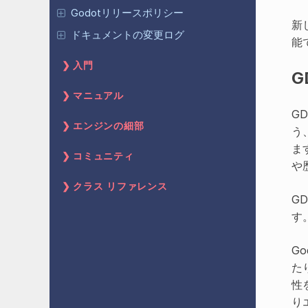
Godotリリースポリシー
新し
ドキュメントの変更ログ
能
入門
G
マニュアル
G
エンジンの細部
う
ま
コミュニティ
や
クラス リファレンス
G
す
G
た
性
り