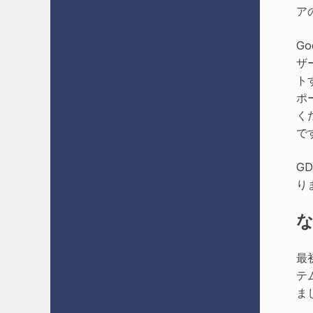
ア
G
ザ
ト
ポ
く
で
G
り
な
最
テ
ま