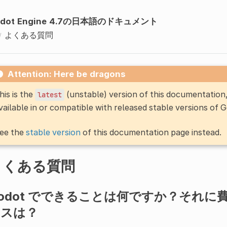
odot Engine 4.7の日本語のドキュメント
よくある質問
Attention: Here be dragons
his is the
(unstable) version of this documentatio
latest
vailable in or compatible with released stable versions of 
ee the
stable version
of this documentation page instead.
よくある質問
odot でできることは何ですか？それ
ンスは？