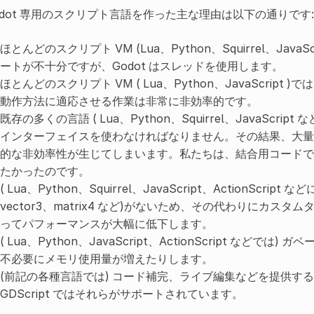
odot 専用のスクリプト言語を作った主な理由は以下の通りです:
ほとんどのスクリプト VM (Lua、Python、Squirrel、JavaSc
ートが不十分ですが、Godot はスレッドを使用します。
ほとんどのスクリプト VM ( Lua、Python、JavaScript
動作方法に適応させる作業は非常に非効率的です。
既存の多くの言語 ( Lua、Python、Squirrel、JavaScri
インターフェイスを使わなければなりません。その結果、大量
的な非効率性が生じてしまいます。私たちは、結合用コードで
たかったのです。
( Lua、Python、Squirrel、JavaScript、ActionScri
vector3、matrix4 など)がないため、その代わりにカ
ってパフォーマンスが大幅に低下します。
( Lua、Python、JavaScript、ActionScript な
不必要にメモリ使用量が増えたりします。
(前記の各種言語では) コード補完、ライブ編集などを提供す
GDScript ではそれらがサポートされています。