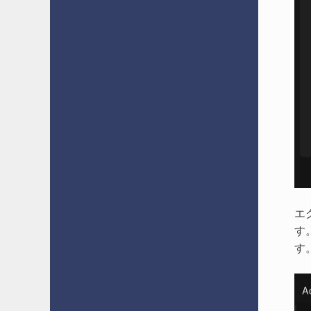
エ
す
す