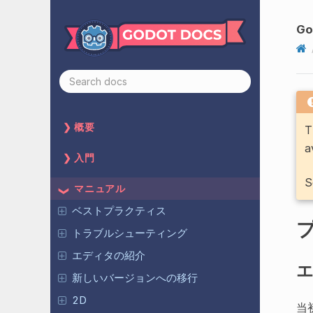
G
概要
T
a
入門
S
マニュアル
ベストプラクティス
トラブルシューティング
エディタの紹介
エ
新しいバージョンへの移行
2D
当