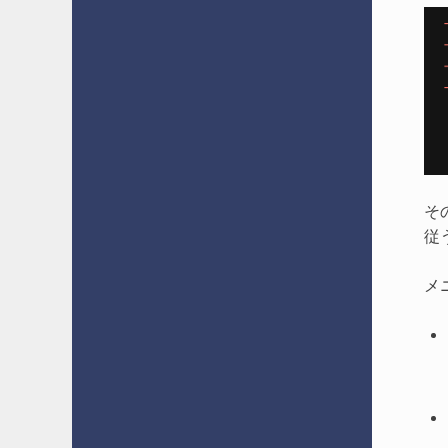
そ
従
メ