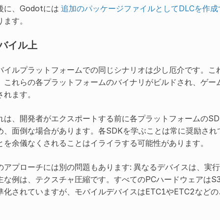
後に、Godotには
追加のパッケージファイルとしてDLCを作成
ります。
バイル上
バイルプラットフォームでの同じシナリオは少し厄介です。こ
、これらの各プラットフォームのバイナリがビルドされ、ゲー
されます。
れは、開発者がエクスポートする前に各プラットフォームのSD
め、面倒な場合があります。各SDKを学ぶことは常に奨励され
とを余儀なくされることはイライラする可能性があります。
のアプローチには別の問題もあります: 異なるデバイスは、実
主な例は、テクスチャ圧縮です。すべてのPCハードウェアはS3T
準化されていますが、モバイルデバイスはETC1やETC2など
。