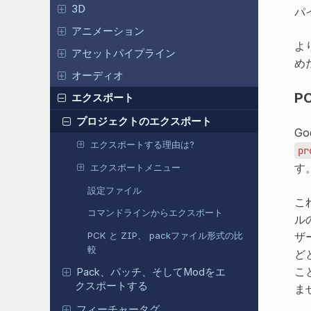
3D
パ
アニメーション
よ
アセットパイプライン
め
オーディオ
P
エクスポート
プロジェクトのエクスポート
G
エクスポートする理由は?
pr
す
エクスポートメニュー
設定ファイル
こ
コマンドラインからエクスポート
ル
ザ
PCK と ZIP、 packファイル形式の比
較
ど
こ
Pack、パッチ、そしてModをエ
クスポートする
ま
フィーチャータグ