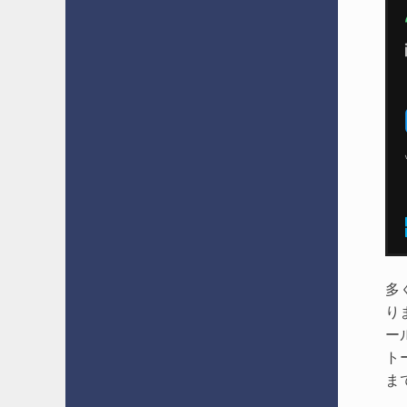
多
り
ー
ト
ま