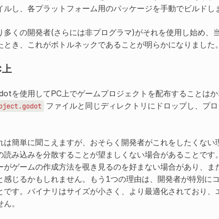
イルし、各プラットフォーム用のパッケージを手動でビルドし
り多くの開発者(さらには非プログラマ)がそれを使用し始め、
たとき、これがボトルネックであることが明らかになりました
C上
odotを使用してPC上でゲームプロジェクトを配布することはか
ファイルと同じディレクトリにドロップし、プロ
oject.godot
。
れは簡単に聞こえますが、おそらく開発者がこれをしたくない理
の読み込みを分散することが望ましくない場合があることです
ーがゲームの作成方法を覗き見るのを好まない場合があり、ま
と感じるかもしれません。もう1つの理由は、開発者が特別に
とです。バイナリはサイズが小さく、より最適化されており、
せん。