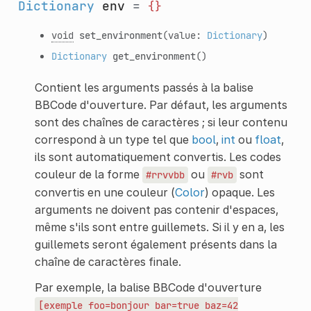
Dictionary
env
=
{}
void
set_environment
(value:
Dictionary
)
Dictionary
get_environment
()
Contient les arguments passés à la balise
BBCode d'ouverture. Par défaut, les arguments
sont des chaînes de caractères ; si leur contenu
correspond à un type tel que
bool
,
int
ou
float
,
ils sont automatiquement convertis. Les codes
couleur de la forme
ou
sont
#rrvvbb
#rvb
convertis en une couleur (
Color
) opaque. Les
arguments ne doivent pas contenir d'espaces,
même s'ils sont entre guillemets. Si il y en a, les
guillemets seront également présents dans la
chaîne de caractères finale.
Par exemple, la balise BBCode d'ouverture
[exemple
foo=bonjour
bar=true
baz=42