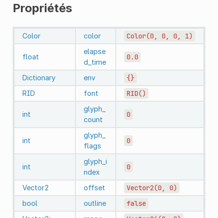
Propriétés
Color
color
Color(0,
0,
0,
1)
elapse
float
0.0
d_time
Dictionary
env
{}
RID
font
RID()
glyph_
int
0
count
glyph_
int
0
flags
glyph_i
int
0
ndex
Vector2
offset
Vector2(0,
0)
bool
outline
false