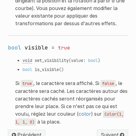
dirigeant la position et la rotation à partir d'une
courbe). Vous pouvez également modifier la
valeur existante pour appliquer des
transformations par dessus d'autres effets.
bool
visible
=
true
void
set_visibility
(value:
bool
)
bool
is_visible
()
Si
, le caractère sera affiché. Si
, le
true
false
caractère sera caché. Les caractères autour des
caractères cachés seront réorganisés pour
prendre leur place. Si ce n'est pas ce qui est
voulu, réglez leur couleur (
color
) sur
Color(1,
à la place.
1,
1,
0)
Précédent
Suivant