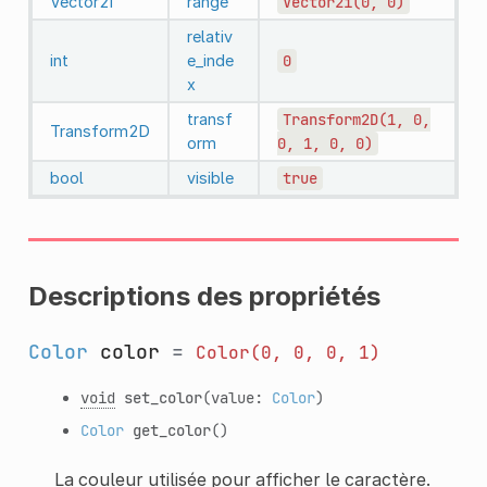
Vector2i
range
Vector2i(0,
0)
relativ
int
e_inde
0
x
transf
Transform2D(1,
0,
Transform2D
orm
0,
1,
0,
0)
bool
visible
true
Descriptions des propriétés
Color
color
=
Color(0,
0,
0,
1)
void
set_color
(value:
Color
)
Color
get_color
()
La couleur utilisée pour afficher le caractère.