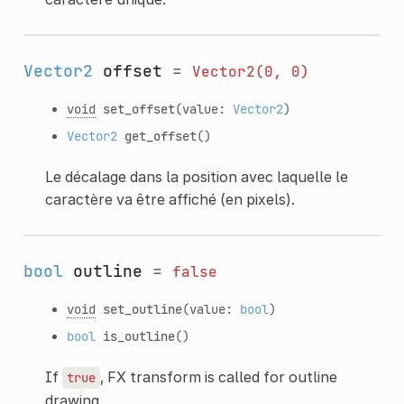
Vector2
offset
=
Vector2(0,
0)
void
set_offset
(value:
Vector2
)
Vector2
get_offset
()
Le décalage dans la position avec laquelle le
caractère va être affiché (en pixels).
bool
outline
=
false
void
set_outline
(value:
bool
)
bool
is_outline
()
If
, FX transform is called for outline
true
drawing.