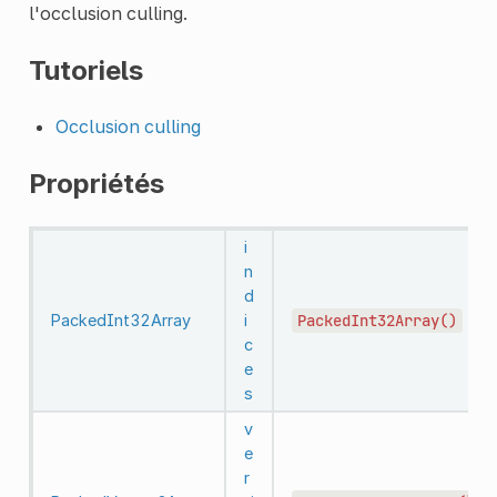
l'occlusion culling.
Tutoriels
Occlusion culling
Propriétés
i
n
d
PackedInt32Array
i
PackedInt32Array()
c
e
s
v
e
r