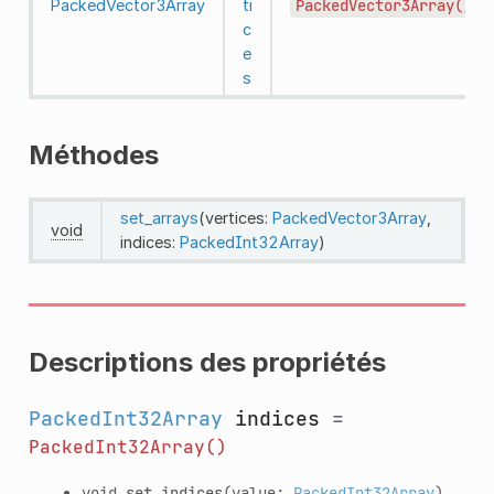
PackedVector3Array
ti
PackedVector3Array()
c
e
s
Méthodes
set_arrays
(vertices:
PackedVector3Array
,
void
indices:
PackedInt32Array
)
Descriptions des propriétés
PackedInt32Array
indices
=
PackedInt32Array()
void
set_indices
(value:
PackedInt32Array
)