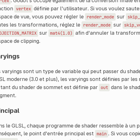
. Godot s'occupe également de la conversion finale en 
rtex
nction
définie par l'utilisateur. Si vous voulez saut
vertex
space de vue, vous pouvez régler le
sur
render_mode
skip_
tes les transformations, réglez le
sur
render_mode
skip_v
sur
afin d'annuler la transform
OJECTION_MATRIX
mat4(1.0)
space de clipping.
ryings
 varyings sont un type de variable qui peut passer du sha
L moderne (3.0 et plus), les varyings sont définies par le
tant du shader de sommet est définie par
dans le sha
out
agment.
incipal
ns le GLSL, chaque programme de shader ressemble à un 
séquent, le point d'entrée principal est
. Si vous co
main