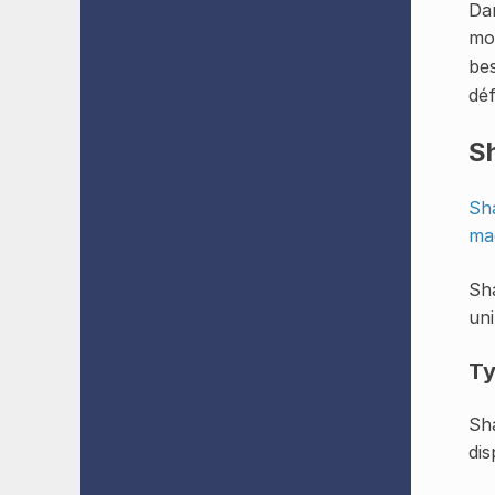
Dan
mo
bes
déf
S
Sh
ma
Sha
uni
T
Sha
dis