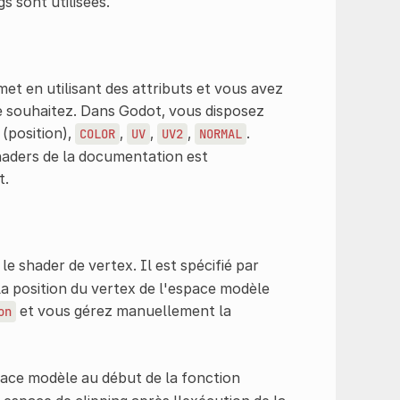
s sont utilisées.
t en utilisant des attributs et vous avez
le souhaitez. Dans Godot, vous disposez
(position),
,
,
,
.
COLOR
UV
UV2
NORMAL
haders de la documentation est
t.
 le shader de vertex. Il est spécifié par
 la position du vertex de l'espace modèle
et vous gérez manuellement la
on
pace modèle au début de la fonction