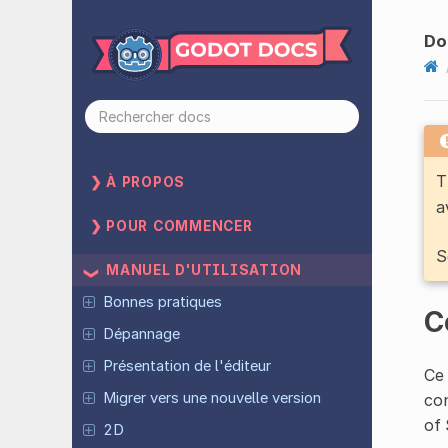
Do
T
À PROPOS
a
POUR COMMENCER
S
MANUEL D'UTILISATION
Bonnes pratiques
C
Dépannage
Présentation de l'éditeur
Ce 
Migrer vers une nouvelle version
con
of 
2D