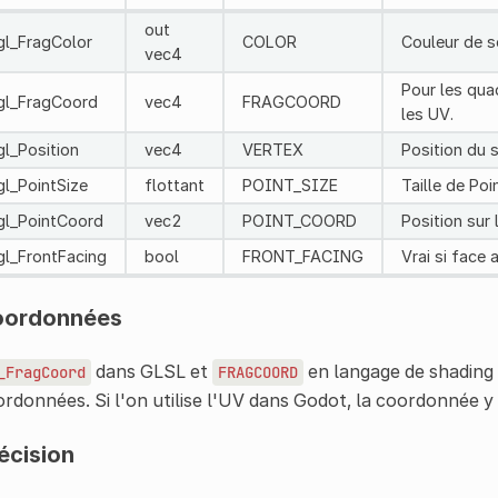
out
gl_FragColor
COLOR
Couleur de s
vec4
Pour les quad
gl_FragCoord
vec4
FRAGCOORD
les UV.
gl_Position
vec4
VERTEX
Position du 
gl_PointSize
flottant
POINT_SIZE
Taille de Poin
gl_PointCoord
vec2
POINT_COORD
Position sur 
gl_FrontFacing
bool
FRONT_FACING
Vrai si face 
oordonnées
dans GLSL et
en langage de shading
_FragCoord
FRAGCOORD
rdonnées. Si l'on utilise l'UV dans Godot, la coordonnée y 
écision