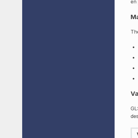
en
M
Th
Va
GLS
des