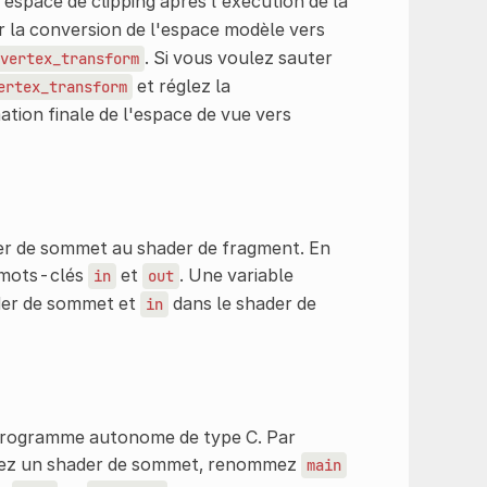
espace de clipping après l'exécution de la
er la conversion de l'espace modèle vers
. Si vous voulez sauter
vertex_transform
et réglez la
ertex_transform
ation finale de l'espace de vue vers
der de sommet au shader de fragment. En
s mots-clés
et
. Une variable
in
out
der de sommet et
dans le shader de
in
programme autonome de type C. Par
piez un shader de sommet, renommez
main