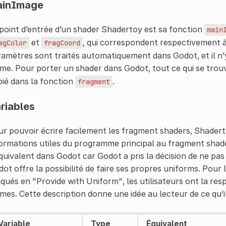
ainImage
point d’entrée d’un shader Shadertoy est sa fonction
main
et
, qui correspondent respectivement 
agColor
fragCoord
amètres sont traités automatiquement dans Godot, et il n’
e. Pour porter un shader dans Godot, tout ce qui se trou
ié dans la fonction
.
fragment
riables
r pouvoir écrire facilement les fragment shaders, Shader
ormations utiles du programme principal au fragment shader
quivalent dans Godot car Godot a pris la décision de ne pas
ot offre la possibilité de faire ses propres uniforms. Pour 
iqués en "Provide with Uniform", les utilisateurs ont la re
es. Cette description donne une idée au lecteur de ce qu’
Variable
Type
Équivalent