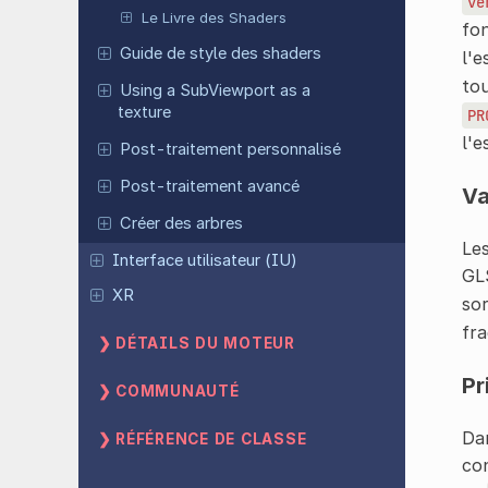
ve
Le Livre des Shaders
fo
Guide de style des shaders
l'e
tou
Using a SubViewport as a
texture
PR
l'e
Post-traitement personnalisé
Post-traitement avancé
Va
Créer des arbres
Les
Interface utilisateur (IU)
GLS
XR
sor
fr
DÉTAILS DU MOTEUR
Pr
COMMUNAUTÉ
Da
RÉFÉRENCE DE CLASSE
con