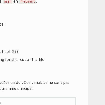
ez
en
.
main
fragment
os:
pth of 25)
g for the rest of the file
dées en dur. Ces variables ne sont pas
rogramme principal.
n