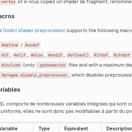
et si vous copiez un shader de fragment, renomm
vertex
acros
e
Godot shader preprocessor
supports the following macr
/
#define
#undef
,
,
,
,
,
,
#if
#elif
#else
#endif
defined()
#ifdef
#ifndef
(only
files and with a maximum de
#include
.gdshaderinc
, which disables preprocessin
#pragma
disable_preprocessor
riables
L comporte de nombreuses variables intégrées qui sont co
uniforms, elles ne sont donc pas modifiables à partir du p
Variable
Type
Équivalent
Descriptio