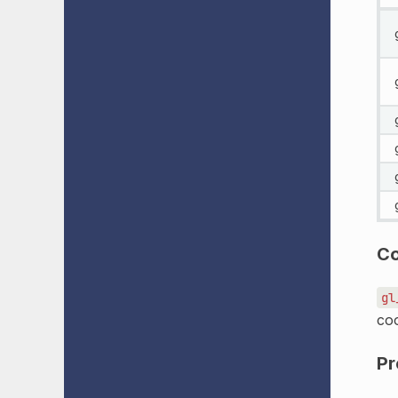
C
gl
coo
Pr