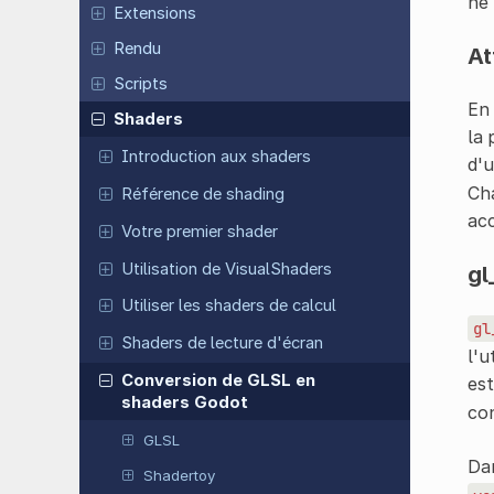
ne 
Extensions
Rendu
At
Scripts
En 
Shaders
la 
Introduction aux shaders
d'
Cha
Référence de shading
acc
Votre premier shader
Utilisation de VisualShaders
gl
Utiliser les shaders de calcul
gl
Shaders de lecture d'écran
l'u
Conversion de GLSL en
est
shaders Godot
con
GLSL
Da
Shadertoy