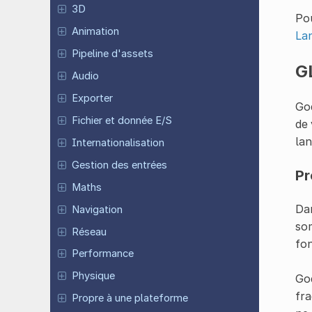
3D
Pou
Animation
La
Pipeline d'assets
G
Audio
Exporter
God
Fichier et donnée E/S
de 
lan
Internationalisation
Gestion des entrées
Pr
Maths
Dan
Navigation
som
Réseau
fo
Performance
Physique
God
fra
Propre à une plateforme