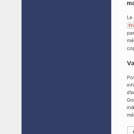
m
Le 
fr
par
mêm
cop
Va
Pou
inf
d’é
God
ind
mêm