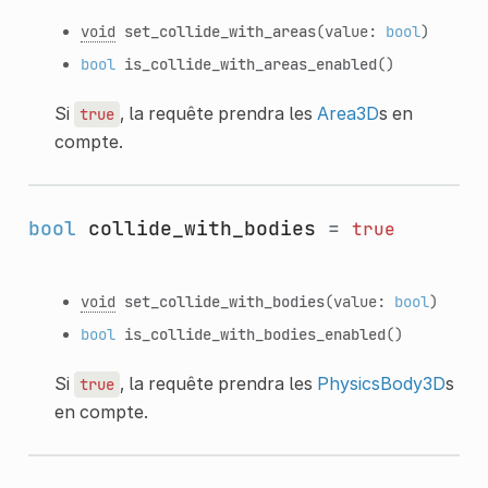
void
set_collide_with_areas
(value:
bool
)
bool
is_collide_with_areas_enabled
()
Si
, la requête prendra les
Area3D
s en
true
compte.
bool
collide_with_bodies
=
true
void
set_collide_with_bodies
(value:
bool
)
bool
is_collide_with_bodies_enabled
()
Si
, la requête prendra les
PhysicsBody3D
s
true
en compte.