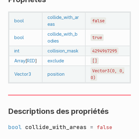
collide_with_ar
bool
false
eas
collide_with_b
bool
true
odies
int
collision_mask
4294967295
Array
[
RID
]
exclude
[]
Vector3(0,
0,
Vector3
position
0)
Descriptions des propriétés
bool
collide_with_areas
=
false