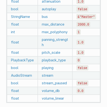
float
attenuation
1.0
bool
autoplay
false
StringName
bus
&"Master"
float
max_distance
2000.0
int
max_polyphony
1
panning_strengt
float
1.0
h
float
pitch_scale
1.0
PlaybackType
playback_type
0
bool
playing
false
AudioStream
stream
bool
stream_paused
false
float
volume_db
0.0
float
volume_linear