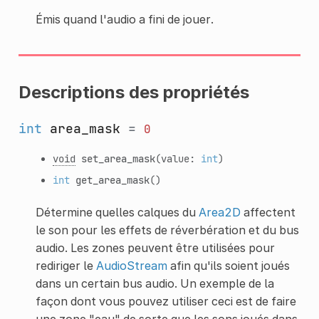
Émis quand l'audio a fini de jouer.
Descriptions des propriétés
int
area_mask
=
0
void
set_area_mask
(value:
int
)
int
get_area_mask
()
Détermine quelles calques du
Area2D
affectent
le son pour les effets de réverbération et du bus
audio. Les zones peuvent être utilisées pour
rediriger le
AudioStream
afin qu'ils soient joués
dans un certain bus audio. Un exemple de la
façon dont vous pouvez utiliser ceci est de faire
une zone "eau" de sorte que les sons joués dans